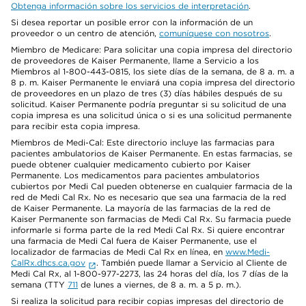
Obtenga información sobre los servicios de interpretación
.
Si desea reportar un posible error con la información de un
proveedor o un centro de atención,
comuníquese con nosotros
.
Miembro de Medicare: Para solicitar una copia impresa del directorio
de proveedores de Kaiser Permanente, llame a Servicio a los
Miembros al 1-800-443-0815, los siete días de la semana, de 8 a. m. a
8 p. m. Kaiser Permanente le enviará una copia impresa del directorio
de proveedores en un plazo de tres (3) días hábiles después de su
solicitud. Kaiser Permanente podría preguntar si su solicitud de una
copia impresa es una solicitud única o si es una solicitud permanente
para recibir esta copia impresa.
Miembros de Medi-Cal: Este directorio incluye las farmacias para
pacientes ambulatorios de Kaiser Permanente. En estas farmacias, se
puede obtener cualquier medicamento cubierto por Kaiser
Permanente. Los medicamentos para pacientes ambulatorios
cubiertos por Medi Cal pueden obtenerse en cualquier farmacia de la
red de Medi Cal Rx. No es necesario que sea una farmacia de la red
de Kaiser Permanente. La mayoría de las farmacias de la red de
Kaiser Permanente son farmacias de Medi Cal Rx. Su farmacia puede
informarle si forma parte de la red Medi Cal Rx. Si quiere encontrar
una farmacia de Medi Cal fuera de Kaiser Permanente, use el
localizador de farmacias de Medi Cal Rx en línea, en
www.Medi-
CalRx.dhcs.ca.gov
. También puede llamar a Servicio al Cliente de
Medi Cal Rx, al 1-800-977-2273, las 24 horas del día, los 7 días de la
semana (TTY
711
de lunes a viernes, de 8 a. m. a 5 p. m.).
Si realiza la solicitud para recibir copias impresas del directorio de