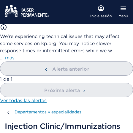
Menú
Inicie sesión
We're experiencing technical issues that may affect
some services on kp.org. You may notice slower
response times or intermittent errors while we w
…
más
Alerta anterior
mostrando
1
de
1
Próxima alerta
Ver todas las alertas
Departamentos y especialidades
Departamentos y especialidades
Injection Clinic/Immunizations