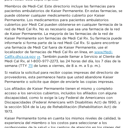
Miembros de Medi-Cal: Este directorio incluye las farmacias para
pacientes ambulatorios de Kaiser Permanente. En estas farmacias, se
puede obtener cualquier medicamento cubierto por Kaiser
Permanente. Los medicamentos para pacientes ambulatorios
cubiertos por Medi Cal pueden obtenerse en cualquier farmacia de la
red de Medi Cal Rx. No es necesario que sea una farmacia de la red
de Kaiser Permanente. La mayoría de las farmacias de la red de
Kaiser Permanente son farmacias de Medi Cal Rx. Su farmacia puede
informarle si forma parte de la red Medi Cal Rx. Si quiere encontrar
una farmacia de Medi Cal fuera de Kaiser Permanente, use el
localizador de farmacias de Medi Cal Rx en línea, en
www.Medi-
CalRx.dhcs.ca.gov
. También puede llamar a Servicio al Cliente de
Medi Cal Rx, al 1-800-977-2273, las 24 horas del día, los 7 días de la
semana (TTY
711
de lunes a viernes, de 8 a. m. a 5 p. m.).
Si realiza la solicitud para recibir copias impresas del directorio de
proveedores, esta permanece hasta que usted abandone Kaiser
Permanente o solicite que dejen de enviarle las copias impresas.
Los afiliados de Kaiser Permanente tienen el mismo y completo
acceso a los servicios cubiertos, incluidos los afiliados con alguna
discapacidad, como lo exige la Ley Federal de Americanos con
Discapacidades (Federal Americans with Disabilities Act) de 1990, y
la sección 504 de la Ley de Rehabilitación (Rehabilitation Act) de
1973.
Kaiser Permanente toma en cuenta los mismos niveles de calidad, la
experiencia del miembro o los costos para seleccionar a los
profesionales de la salud y los centros de atención en los planes del