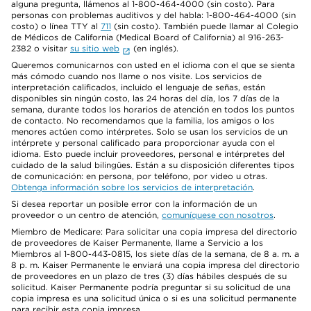
alguna pregunta, llámenos al 1-800-464-4000 (sin costo). Para
personas con problemas auditivos y del habla: 1-800-464-4000 (sin
costo) o línea TTY al
711
(sin costo). También puede llamar al Colegio
de Médicos de California (Medical Board of California) al 916-263-
2382 o visitar
su sitio web
(en inglés).
Queremos comunicarnos con usted en el idioma con el que se sienta
más cómodo cuando nos llame o nos visite. Los servicios de
interpretación calificados, incluido el lenguaje de señas, están
disponibles sin ningún costo, las 24 horas del día, los 7 días de la
semana, durante todos los horarios de atención en todos los puntos
de contacto. No recomendamos que la familia, los amigos o los
menores actúen como intérpretes. Solo se usan los servicios de un
intérprete y personal calificado para proporcionar ayuda con el
idioma. Esto puede incluir proveedores, personal e intérpretes del
cuidado de la salud bilingües. Están a su disposición diferentes tipos
de comunicación: en persona, por teléfono, por video u otras.
Obtenga información sobre los servicios de interpretación
.
Si desea reportar un posible error con la información de un
proveedor o un centro de atención,
comuníquese con nosotros
.
Miembro de Medicare: Para solicitar una copia impresa del directorio
de proveedores de Kaiser Permanente, llame a Servicio a los
Miembros al 1-800-443-0815, los siete días de la semana, de 8 a. m. a
8 p. m. Kaiser Permanente le enviará una copia impresa del directorio
de proveedores en un plazo de tres (3) días hábiles después de su
solicitud. Kaiser Permanente podría preguntar si su solicitud de una
copia impresa es una solicitud única o si es una solicitud permanente
para recibir esta copia impresa.