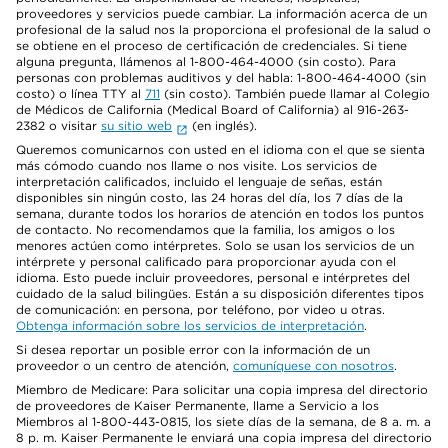
proveedores y servicios puede cambiar. La información acerca de un
profesional de la salud nos la proporciona el profesional de la salud o
se obtiene en el proceso de certificación de credenciales. Si tiene
alguna pregunta, llámenos al 1-800-464-4000 (sin costo). Para
personas con problemas auditivos y del habla: 1-800-464-4000 (sin
costo) o línea TTY al
711
(sin costo). También puede llamar al Colegio
de Médicos de California (Medical Board of California) al 916-263-
2382 o visitar
su sitio web
(en inglés).
Queremos comunicarnos con usted en el idioma con el que se sienta
más cómodo cuando nos llame o nos visite. Los servicios de
interpretación calificados, incluido el lenguaje de señas, están
disponibles sin ningún costo, las 24 horas del día, los 7 días de la
semana, durante todos los horarios de atención en todos los puntos
de contacto. No recomendamos que la familia, los amigos o los
menores actúen como intérpretes. Solo se usan los servicios de un
intérprete y personal calificado para proporcionar ayuda con el
idioma. Esto puede incluir proveedores, personal e intérpretes del
cuidado de la salud bilingües. Están a su disposición diferentes tipos
de comunicación: en persona, por teléfono, por video u otras.
Obtenga información sobre los servicios de interpretación
.
Si desea reportar un posible error con la información de un
proveedor o un centro de atención,
comuníquese con nosotros
.
Miembro de Medicare: Para solicitar una copia impresa del directorio
de proveedores de Kaiser Permanente, llame a Servicio a los
Miembros al 1-800-443-0815, los siete días de la semana, de 8 a. m. a
8 p. m. Kaiser Permanente le enviará una copia impresa del directorio