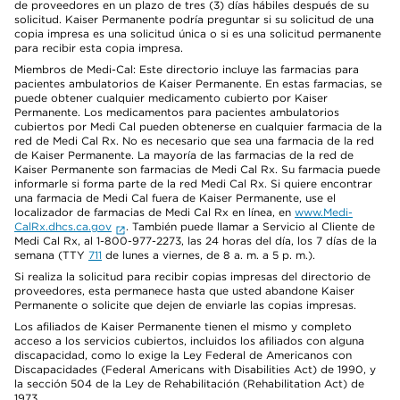
de proveedores en un plazo de tres (3) días hábiles después de su
solicitud. Kaiser Permanente podría preguntar si su solicitud de una
copia impresa es una solicitud única o si es una solicitud permanente
para recibir esta copia impresa.
Miembros de Medi-Cal: Este directorio incluye las farmacias para
pacientes ambulatorios de Kaiser Permanente. En estas farmacias, se
puede obtener cualquier medicamento cubierto por Kaiser
Permanente. Los medicamentos para pacientes ambulatorios
cubiertos por Medi Cal pueden obtenerse en cualquier farmacia de la
red de Medi Cal Rx. No es necesario que sea una farmacia de la red
de Kaiser Permanente. La mayoría de las farmacias de la red de
Kaiser Permanente son farmacias de Medi Cal Rx. Su farmacia puede
informarle si forma parte de la red Medi Cal Rx. Si quiere encontrar
una farmacia de Medi Cal fuera de Kaiser Permanente, use el
localizador de farmacias de Medi Cal Rx en línea, en
www.Medi-
CalRx.dhcs.ca.gov
. También puede llamar a Servicio al Cliente de
Medi Cal Rx, al 1-800-977-2273, las 24 horas del día, los 7 días de la
semana (TTY
711
de lunes a viernes, de 8 a. m. a 5 p. m.).
Si realiza la solicitud para recibir copias impresas del directorio de
proveedores, esta permanece hasta que usted abandone Kaiser
Permanente o solicite que dejen de enviarle las copias impresas.
Los afiliados de Kaiser Permanente tienen el mismo y completo
acceso a los servicios cubiertos, incluidos los afiliados con alguna
discapacidad, como lo exige la Ley Federal de Americanos con
Discapacidades (Federal Americans with Disabilities Act) de 1990, y
la sección 504 de la Ley de Rehabilitación (Rehabilitation Act) de
1973.