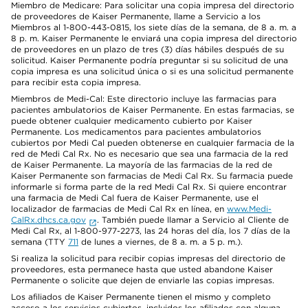
Miembro de Medicare: Para solicitar una copia impresa del directorio
de proveedores de Kaiser Permanente, llame a Servicio a los
Miembros al 1-800-443-0815, los siete días de la semana, de 8 a. m. a
8 p. m. Kaiser Permanente le enviará una copia impresa del directorio
de proveedores en un plazo de tres (3) días hábiles después de su
solicitud. Kaiser Permanente podría preguntar si su solicitud de una
copia impresa es una solicitud única o si es una solicitud permanente
para recibir esta copia impresa.
Miembros de Medi-Cal: Este directorio incluye las farmacias para
pacientes ambulatorios de Kaiser Permanente. En estas farmacias, se
puede obtener cualquier medicamento cubierto por Kaiser
Permanente. Los medicamentos para pacientes ambulatorios
cubiertos por Medi Cal pueden obtenerse en cualquier farmacia de la
red de Medi Cal Rx. No es necesario que sea una farmacia de la red
de Kaiser Permanente. La mayoría de las farmacias de la red de
Kaiser Permanente son farmacias de Medi Cal Rx. Su farmacia puede
informarle si forma parte de la red Medi Cal Rx. Si quiere encontrar
una farmacia de Medi Cal fuera de Kaiser Permanente, use el
localizador de farmacias de Medi Cal Rx en línea, en
www.Medi-
CalRx.dhcs.ca.gov
. También puede llamar a Servicio al Cliente de
Medi Cal Rx, al 1-800-977-2273, las 24 horas del día, los 7 días de la
semana (TTY
711
de lunes a viernes, de 8 a. m. a 5 p. m.).
Si realiza la solicitud para recibir copias impresas del directorio de
proveedores, esta permanece hasta que usted abandone Kaiser
Permanente o solicite que dejen de enviarle las copias impresas.
Los afiliados de Kaiser Permanente tienen el mismo y completo
acceso a los servicios cubiertos, incluidos los afiliados con alguna