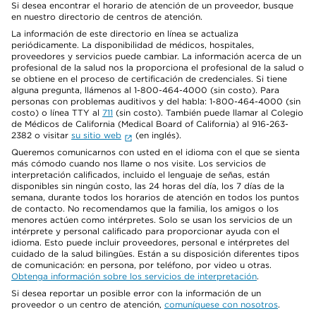
Si desea encontrar el horario de atención de un proveedor, busque
en nuestro directorio de centros de atención.
La información de este directorio en línea se actualiza
periódicamente. La disponibilidad de médicos, hospitales,
proveedores y servicios puede cambiar. La información acerca de un
profesional de la salud nos la proporciona el profesional de la salud o
se obtiene en el proceso de certificación de credenciales. Si tiene
alguna pregunta, llámenos al 1-800-464-4000 (sin costo). Para
personas con problemas auditivos y del habla: 1-800-464-4000 (sin
costo) o línea TTY al
711
(sin costo). También puede llamar al Colegio
de Médicos de California (Medical Board of California) al 916-263-
2382 o visitar
su sitio web
(en inglés).
Queremos comunicarnos con usted en el idioma con el que se sienta
más cómodo cuando nos llame o nos visite. Los servicios de
interpretación calificados, incluido el lenguaje de señas, están
disponibles sin ningún costo, las 24 horas del día, los 7 días de la
semana, durante todos los horarios de atención en todos los puntos
de contacto. No recomendamos que la familia, los amigos o los
menores actúen como intérpretes. Solo se usan los servicios de un
intérprete y personal calificado para proporcionar ayuda con el
idioma. Esto puede incluir proveedores, personal e intérpretes del
cuidado de la salud bilingües. Están a su disposición diferentes tipos
de comunicación: en persona, por teléfono, por video u otras.
Obtenga información sobre los servicios de interpretación
.
Si desea reportar un posible error con la información de un
proveedor o un centro de atención,
comuníquese con nosotros
.