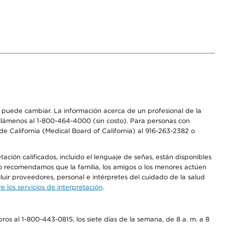
os puede cambiar. La información acerca de un profesional de la
a, llámenos al 1-800-464-4000 (sin costo). Para personas con
e California (Medical Board of California) al 916-263-2382 o
ción calificados, incluido el lenguaje de señas, están disponibles
 No recomendamos que la familia, los amigos o los menores actúen
luir proveedores, personal e intérpretes del cuidado de la salud
 los servicios de interpretación
.
os al 1-800-443-0815, los siete días de la semana, de 8 a. m. a 8