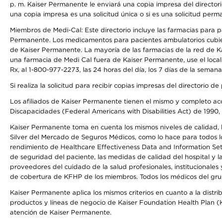
p. m. Kaiser Permanente le enviará una copia impresa del directori
una copia impresa es una solicitud única o si es una solicitud perm
Miembros de Medi-Cal: Este directorio incluye las farmacias para
Permanente. Los medicamentos para pacientes ambulatorios cubier
de Kaiser Permanente. La mayoría de las farmacias de la red de Ka
una farmacia de Medi Cal fuera de Kaiser Permanente, use el local
Rx, al 1-800-977-2273, las 24 horas del día, los 7 días de la sema
Si realiza la solicitud para recibir copias impresas del directori
Los afiliados de Kaiser Permanente tienen el mismo y completo acce
Discapacidades (Federal Americans with Disabilities Act) de 1990, 
Kaiser Permanente toma en cuenta los mismos niveles de calidad, la
Silver del Mercado de Seguros Médicos, como lo hace para todos lo
rendimiento de Healthcare Effectiveness Data and Information Se
de seguridad del paciente, las medidas de calidad del hospital y 
proveedores del cuidado de la salud profesionales, institucionale
de cobertura de KFHP de los miembros. Todos los médicos del grup
Kaiser Permanente aplica los mismos criterios en cuanto a la dist
productos y líneas de negocio de Kaiser Foundation Health Plan (KF
atención de Kaiser Permanente.