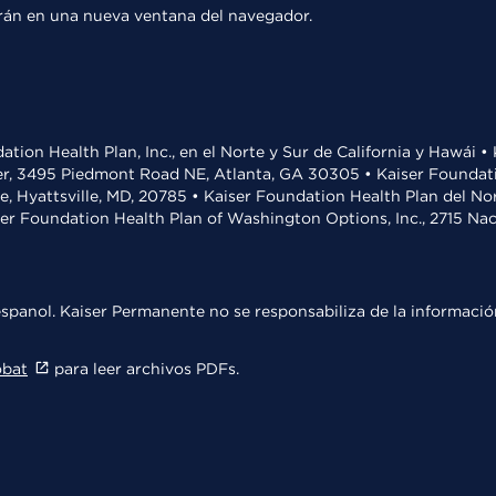
rirán en una nueva ventana del navegador.
ation Health Plan, Inc., en el Norte y Sur de California y Hawái 
r, 3495 Piedmont Road NE, Atlanta, GA 30305 • Kaiser Foundatio
ve, Hyattsville, MD, 20785 • Kaiser Foundation Health Plan del N
ser Foundation Health Plan of Washington Options, Inc., 2715 N
spanol. Kaiser Permanente no se responsabiliza de la información
obat
para leer archivos PDFs.