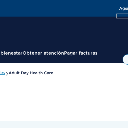
Age
 bienestar
Obtener atención
Pagar facturas
des
Adult Day Health Care