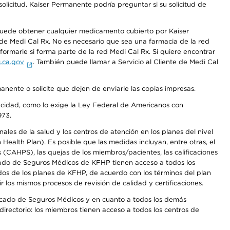
olicitud. Kaiser Permanente podría preguntar si su solicitud de
 puede obtener cualquier medicamento cubierto por Kaiser
e Medi Cal Rx. No es necesario que sea una farmacia de la red
rmarle si forma parte de la red Medi Cal Rx. Si quiere encontrar
.ca.gov
. También puede llamar a Servicio al Cliente de Medi Cal
anente o solicite que dejen de enviarle las copias impresas.
apacidad, como lo exige la Ley Federal de Americanos con
973.
les de la salud y los centros de atención en los planes del nivel
alth Plan). Es posible que las medidas incluyan, entre otras, el
CAHPS), las quejas de los miembros/pacientes, las calificaciones
rcado de Seguros Médicos de KFHP tienen acceso a todos los
dos de los planes de KFHP, de acuerdo con los términos del plan
os mismos procesos de revisión de calidad y certificaciones.
Mercado de Seguros Médicos y en cuanto a todos los demás
irectorio: los miembros tienen acceso a todos los centros de