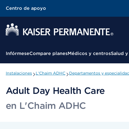
Centro de apoyo
Menú contextual
Infórmese
Compare planes
Médicos y centros
Salud y
Instalaciones
L'Chaim ADHC
Departamentos y especialida
Adult Day Health Care
en L'Chaim ADHC