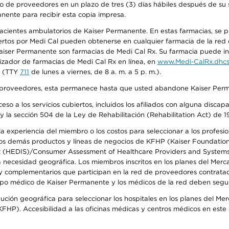
o de proveedores en un plazo de tres (3) días hábiles después de su s
anente para recibir esta copia impresa.
 pacientes ambulatorios de Kaiser Permanente. En estas farmacias, se
tos por Medi Cal pueden obtenerse en cualquier farmacia de la red d
iser Permanente son farmacias de Medi Cal Rx. Su farmacia puede info
izador de farmacias de Medi Cal Rx en línea, en
www.Medi-CalRx.dhcs
na (TTY
711
de lunes a viernes, de 8 a. m. a 5 p. m.).
o de proveedores, esta permanece hasta que usted abandone Kaiser Perm
so a los servicios cubiertos, incluidos los afiliados con alguna disc
y la sección 504 de la Ley de Rehabilitación (Rehabilitation Act) de 1
 experiencia del miembro o los costos para seleccionar a los profesiona
s demás productos y líneas de negocios de KFHP (Kaiser Foundation He
t (HEDIS)/Consumer Assessment of Healthcare Providers and Systems (
la necesidad geográfica. Los miembros inscritos en los planes del Me
s y complementarios que participan en la red de proveedores contrata
o médico de Kaiser Permanente y los médicos de la red deben seguir l
ribución geográfica para seleccionar los hospitales en los planes del 
HP). Accesibilidad a las oficinas médicas y centros médicos en este d