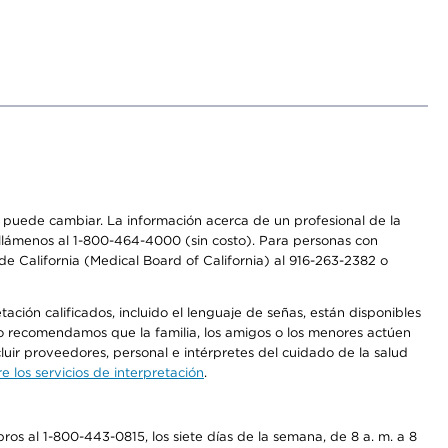
os puede cambiar. La información acerca de un profesional de la
a, llámenos al 1-800-464-4000 (sin costo). Para personas con
e California (Medical Board of California) al 916-263-2382 o
ción calificados, incluido el lenguaje de señas, están disponibles
 No recomendamos que la familia, los amigos o los menores actúen
luir proveedores, personal e intérpretes del cuidado de la salud
 los servicios de interpretación
.
os al 1-800-443-0815, los siete días de la semana, de 8 a. m. a 8