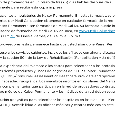
o de proveedores en un plazo de tres (3) días hábiles después de su s
anente para recibir esta copia impresa.
 pacientes ambulatorios de Kaiser Permanente. En estas farmacias, se
tos por Medi Cal pueden obtenerse en cualquier farmacia de la red d
iser Permanente son farmacias de Medi Cal Rx. Su farmacia puede info
izador de farmacias de Medi Cal Rx en línea, en
www.Medi-CalRx.dhcs
na (TTY
711
de lunes a viernes, de 8 a. m. a 5 p. m.).
o de proveedores, esta permanece hasta que usted abandone Kaiser Perm
so a los servicios cubiertos, incluidos los afiliados con alguna disc
y la sección 504 de la Ley de Rehabilitación (Rehabilitation Act) de 1
 experiencia del miembro o los costos para seleccionar a los profesiona
s demás productos y líneas de negocios de KFHP (Kaiser Foundation He
t (HEDIS)/Consumer Assessment of Healthcare Providers and Systems (
la necesidad geográfica. Los miembros inscritos en los planes del Me
s y complementarios que participan en la red de proveedores contrata
o médico de Kaiser Permanente y los médicos de la red deben seguir l
ribución geográfica para seleccionar los hospitales en los planes del 
HP). Accesibilidad a las oficinas médicas y centros médicos en este d