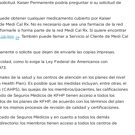
olicitud. Kaiser Permanente podría preguntar si su solicitud de
 puede obtener cualquier medicamento cubierto por Kaiser
e Medi Cal Rx. No es necesario que sea una farmacia de la red
rmarle si forma parte de la red Medi Cal Rx. Si quiere encontrar
.ca.gov
. También puede llamar a Servicio al Cliente de Medi Cal
anente o solicite que dejen de enviarle las copias impresas.
apacidad, como lo exige la Ley Federal de Americanos con
973.
les de la salud y los centros de atención en los planes del nivel
alth Plan). Es posible que las medidas incluyan, entre otras, el
CAHPS), las quejas de los miembros/pacientes, las calificaciones
rcado de Seguros Médicos de KFHP tienen acceso a todos los
dos de los planes de KFHP, de acuerdo con los términos del plan
os mismos procesos de revisión de calidad y certificaciones.
Mercado de Seguros Médicos y en cuanto a todos los demás
irectorio: los miembros tienen acceso a todos los centros de