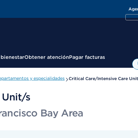
Age
 bienestar
Obtener atención
Pagar facturas
partamentos y especialidades
Critical Care/Intensive Care Uni
 Unit/s
Francisco Bay Area