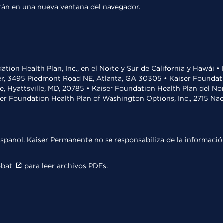
rirán en una nueva ventana del navegador.
ation Health Plan, Inc., en el Norte y Sur de California y Hawái 
r, 3495 Piedmont Road NE, Atlanta, GA 30305 • Kaiser Foundatio
ve, Hyattsville, MD, 20785 • Kaiser Foundation Health Plan del N
ser Foundation Health Plan of Washington Options, Inc., 2715 N
spanol. Kaiser Permanente no se responsabiliza de la información
obat
para leer archivos PDFs.