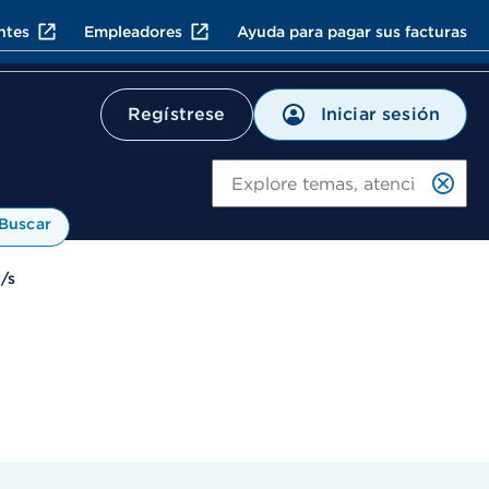
ntes
Empleadores
Ayuda para pagar sus facturas
Iniciar sesión
Regístrese
Bu
Buscar
t/s