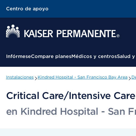
Centro de apoyo
Menú contextual
Infórmese
Compare planes
Médicos y centros
Salud y
Instalaciones
Kindred Hospital - San Francisco Bay Area
De
Critical Care/Intensive Care
en Kindred Hospital - San 