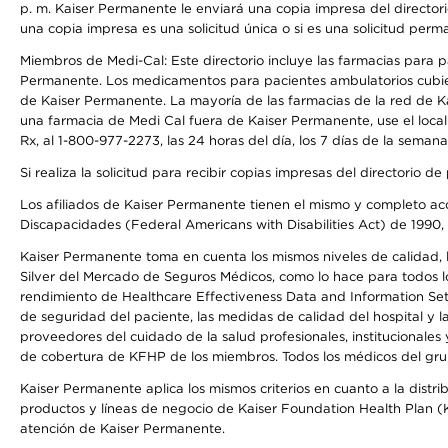
p. m. Kaiser Permanente le enviará una copia impresa del directori
una copia impresa es una solicitud única o si es una solicitud perm
Miembros de Medi-Cal: Este directorio incluye las farmacias para
Permanente. Los medicamentos para pacientes ambulatorios cubier
de Kaiser Permanente. La mayoría de las farmacias de la red de Ka
una farmacia de Medi Cal fuera de Kaiser Permanente, use el local
Rx, al 1-800-977-2273, las 24 horas del día, los 7 días de la sema
Si realiza la solicitud para recibir copias impresas del directori
Los afiliados de Kaiser Permanente tienen el mismo y completo acce
Discapacidades (Federal Americans with Disabilities Act) de 1990, 
Kaiser Permanente toma en cuenta los mismos niveles de calidad, la
Silver del Mercado de Seguros Médicos, como lo hace para todos lo
rendimiento de Healthcare Effectiveness Data and Information Se
de seguridad del paciente, las medidas de calidad del hospital y 
proveedores del cuidado de la salud profesionales, institucionale
de cobertura de KFHP de los miembros. Todos los médicos del grup
Kaiser Permanente aplica los mismos criterios en cuanto a la dist
productos y líneas de negocio de Kaiser Foundation Health Plan (KF
atención de Kaiser Permanente.