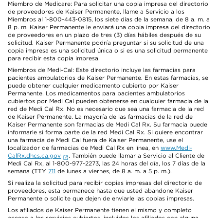
Miembro de Medicare: Para solicitar una copia impresa del directorio
de proveedores de Kaiser Permanente, llame a Servicio a los
Miembros al 1-800-443-0815, los siete días de la semana, de 8 a. m. a
8 p. m. Kaiser Permanente le enviará una copia impresa del directorio
de proveedores en un plazo de tres (3) días hábiles después de su
solicitud. Kaiser Permanente podría preguntar si su solicitud de una
copia impresa es una solicitud única o si es una solicitud permanente
para recibir esta copia impresa.
Miembros de Medi-Cal: Este directorio incluye las farmacias para
pacientes ambulatorios de Kaiser Permanente. En estas farmacias, se
puede obtener cualquier medicamento cubierto por Kaiser
Permanente. Los medicamentos para pacientes ambulatorios
cubiertos por Medi Cal pueden obtenerse en cualquier farmacia de la
red de Medi Cal Rx. No es necesario que sea una farmacia de la red
de Kaiser Permanente. La mayoría de las farmacias de la red de
Kaiser Permanente son farmacias de Medi Cal Rx. Su farmacia puede
informarle si forma parte de la red Medi Cal Rx. Si quiere encontrar
una farmacia de Medi Cal fuera de Kaiser Permanente, use el
localizador de farmacias de Medi Cal Rx en línea, en
www.Medi-
CalRx.dhcs.ca.gov
. También puede llamar a Servicio al Cliente de
Medi Cal Rx, al 1-800-977-2273, las 24 horas del día, los 7 días de la
semana (TTY
711
de lunes a viernes, de 8 a. m. a 5 p. m.).
Si realiza la solicitud para recibir copias impresas del directorio de
proveedores, esta permanece hasta que usted abandone Kaiser
Permanente o solicite que dejen de enviarle las copias impresas.
Los afiliados de Kaiser Permanente tienen el mismo y completo
acceso a los servicios cubiertos, incluidos los afiliados con alguna