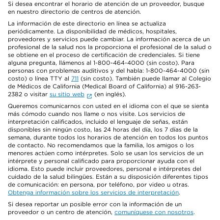
Si desea encontrar el horario de atención de un proveedor, busque
en nuestro directorio de centros de atención.
La información de este directorio en línea se actualiza
periódicamente. La disponibilidad de médicos, hospitales,
proveedores y servicios puede cambiar. La información acerca de un
profesional de la salud nos la proporciona el profesional de la salud o
se obtiene en el proceso de certificación de credenciales. Si tiene
alguna pregunta, llámenos al 1-800-464-4000 (sin costo). Para
personas con problemas auditivos y del habla: 1-800-464-4000 (sin
costo) o línea TTY al
711
(sin costo). También puede llamar al Colegio
de Médicos de California (Medical Board of California) al 916-263-
2382 o visitar
su sitio web
(en inglés).
Queremos comunicarnos con usted en el idioma con el que se sienta
más cómodo cuando nos llame o nos visite. Los servicios de
interpretación calificados, incluido el lenguaje de señas, están
disponibles sin ningún costo, las 24 horas del día, los 7 días de la
semana, durante todos los horarios de atención en todos los puntos
de contacto. No recomendamos que la familia, los amigos o los
menores actúen como intérpretes. Solo se usan los servicios de un
intérprete y personal calificado para proporcionar ayuda con el
idioma. Esto puede incluir proveedores, personal e intérpretes del
cuidado de la salud bilingües. Están a su disposición diferentes tipos
de comunicación: en persona, por teléfono, por video u otras.
Obtenga información sobre los servicios de interpretación
.
Si desea reportar un posible error con la información de un
proveedor o un centro de atención,
comuníquese con nosotros
.