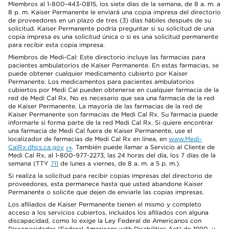
Miembros al 1-800-443-0815, los siete días de la semana, de 8 a. m. a
8 p. m. Kaiser Permanente le enviará una copia impresa del directorio
de proveedores en un plazo de tres (3) días hábiles después de su
solicitud. Kaiser Permanente podría preguntar si su solicitud de una
copia impresa es una solicitud única o si es una solicitud permanente
para recibir esta copia impresa.
Miembros de Medi-Cal: Este directorio incluye las farmacias para
pacientes ambulatorios de Kaiser Permanente. En estas farmacias, se
puede obtener cualquier medicamento cubierto por Kaiser
Permanente. Los medicamentos para pacientes ambulatorios
cubiertos por Medi Cal pueden obtenerse en cualquier farmacia de la
red de Medi Cal Rx. No es necesario que sea una farmacia de la red
de Kaiser Permanente. La mayoría de las farmacias de la red de
Kaiser Permanente son farmacias de Medi Cal Rx. Su farmacia puede
informarle si forma parte de la red Medi Cal Rx. Si quiere encontrar
una farmacia de Medi Cal fuera de Kaiser Permanente, use el
localizador de farmacias de Medi Cal Rx en línea, en
www.Medi-
CalRx.dhcs.ca.gov
. También puede llamar a Servicio al Cliente de
Medi Cal Rx, al 1-800-977-2273, las 24 horas del día, los 7 días de la
semana (TTY
711
de lunes a viernes, de 8 a. m. a 5 p. m.).
Si realiza la solicitud para recibir copias impresas del directorio de
proveedores, esta permanece hasta que usted abandone Kaiser
Permanente o solicite que dejen de enviarle las copias impresas.
Los afiliados de Kaiser Permanente tienen el mismo y completo
acceso a los servicios cubiertos, incluidos los afiliados con alguna
discapacidad, como lo exige la Ley Federal de Americanos con
Discapacidades (Federal Americans with Disabilities Act) de 1990, y