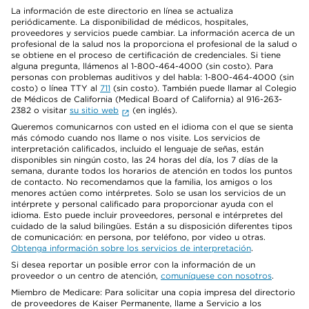
La información de este directorio en línea se actualiza
periódicamente. La disponibilidad de médicos, hospitales,
proveedores y servicios puede cambiar. La información acerca de un
profesional de la salud nos la proporciona el profesional de la salud o
se obtiene en el proceso de certificación de credenciales. Si tiene
alguna pregunta, llámenos al 1-800-464-4000 (sin costo). Para
personas con problemas auditivos y del habla: 1-800-464-4000 (sin
costo) o línea TTY al
711
(sin costo). También puede llamar al Colegio
de Médicos de California (Medical Board of California) al 916-263-
2382 o visitar
su sitio web
(en inglés).
Queremos comunicarnos con usted en el idioma con el que se sienta
más cómodo cuando nos llame o nos visite. Los servicios de
interpretación calificados, incluido el lenguaje de señas, están
disponibles sin ningún costo, las 24 horas del día, los 7 días de la
semana, durante todos los horarios de atención en todos los puntos
de contacto. No recomendamos que la familia, los amigos o los
menores actúen como intérpretes. Solo se usan los servicios de un
intérprete y personal calificado para proporcionar ayuda con el
idioma. Esto puede incluir proveedores, personal e intérpretes del
cuidado de la salud bilingües. Están a su disposición diferentes tipos
de comunicación: en persona, por teléfono, por video u otras.
Obtenga información sobre los servicios de interpretación
.
Si desea reportar un posible error con la información de un
proveedor o un centro de atención,
comuníquese con nosotros
.
Miembro de Medicare: Para solicitar una copia impresa del directorio
de proveedores de Kaiser Permanente, llame a Servicio a los