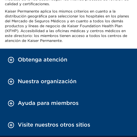
calidad y certificaciones.
Kaiser Permanente aplica los mismos criterios en cuanto a la
distribución geográfica para seleccionar los hospitales en los planes
del Mercado de Seguros Médicos y en cuanto a todos los demás
productos y líneas de negocio de Kaiser Foundation Health Plan
(KFHP). Accesibilidad a las oficinas médicas y centros médicos en
este directorio: los miembros tienen acceso a todos los centros de
atención de Kaiser Permanente.
Obtenga atención
Nuestra organización
Ayuda para miembros
Visite nuestros otros sitios