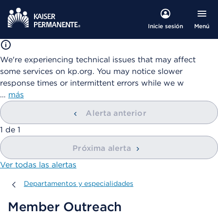
Menú
Inicie sesión
We're experiencing technical issues that may affect
some services on kp.org. You may notice slower
response times or intermittent errors while we w
…
más
Alerta anterior
mostrando
1
de
1
Próxima alerta
Ver todas las alertas
Departamentos y especialidades
Departamentos y especialidades
Member Outreach