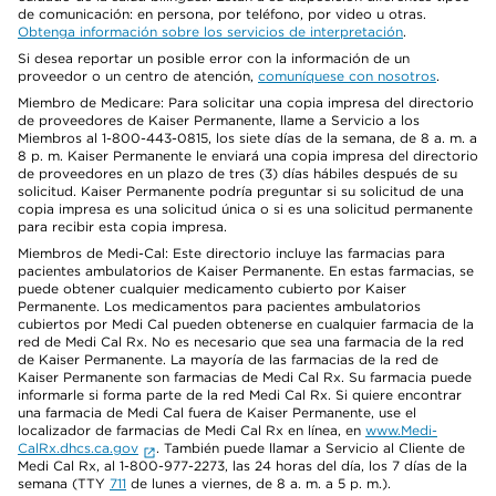
de comunicación: en persona, por teléfono, por video u otras.
Obtenga información sobre los servicios de interpretación
.
Si desea reportar un posible error con la información de un
proveedor o un centro de atención,
comuníquese con nosotros
.
Miembro de Medicare: Para solicitar una copia impresa del directorio
de proveedores de Kaiser Permanente, llame a Servicio a los
Miembros al 1-800-443-0815, los siete días de la semana, de 8 a. m. a
8 p. m. Kaiser Permanente le enviará una copia impresa del directorio
de proveedores en un plazo de tres (3) días hábiles después de su
solicitud. Kaiser Permanente podría preguntar si su solicitud de una
copia impresa es una solicitud única o si es una solicitud permanente
para recibir esta copia impresa.
Miembros de Medi-Cal: Este directorio incluye las farmacias para
pacientes ambulatorios de Kaiser Permanente. En estas farmacias, se
puede obtener cualquier medicamento cubierto por Kaiser
Permanente. Los medicamentos para pacientes ambulatorios
cubiertos por Medi Cal pueden obtenerse en cualquier farmacia de la
red de Medi Cal Rx. No es necesario que sea una farmacia de la red
de Kaiser Permanente. La mayoría de las farmacias de la red de
Kaiser Permanente son farmacias de Medi Cal Rx. Su farmacia puede
informarle si forma parte de la red Medi Cal Rx. Si quiere encontrar
una farmacia de Medi Cal fuera de Kaiser Permanente, use el
localizador de farmacias de Medi Cal Rx en línea, en
www.Medi-
CalRx.dhcs.ca.gov
. También puede llamar a Servicio al Cliente de
Medi Cal Rx, al 1-800-977-2273, las 24 horas del día, los 7 días de la
semana (TTY
711
de lunes a viernes, de 8 a. m. a 5 p. m.).