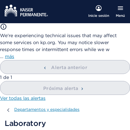
Menú
Inicie sesión
We're experiencing technical issues that may affect
some services on kp.org. You may notice slower
response times or intermittent errors while we w
…
más
Alerta anterior
mostrando
1
de
1
Próxima alerta
Ver todas las alertas
Departamentos y especialidades
Departamentos y especialidades
Laboratory