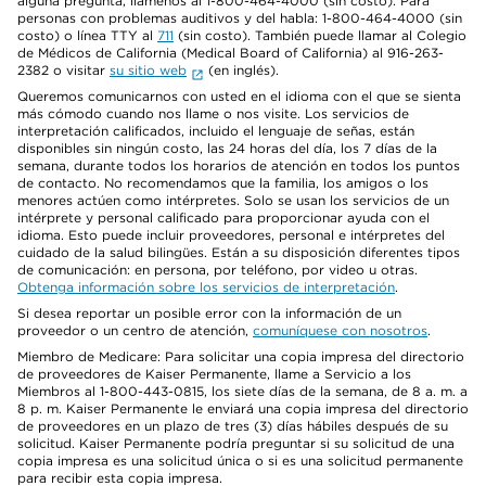
alguna pregunta, llámenos al 1-800-464-4000 (sin costo). Para
personas con problemas auditivos y del habla: 1-800-464-4000 (sin
costo) o línea TTY al
711
(sin costo). También puede llamar al Colegio
de Médicos de California (Medical Board of California) al 916-263-
2382 o visitar
su sitio web
(en inglés).
Queremos comunicarnos con usted en el idioma con el que se sienta
más cómodo cuando nos llame o nos visite. Los servicios de
interpretación calificados, incluido el lenguaje de señas, están
disponibles sin ningún costo, las 24 horas del día, los 7 días de la
semana, durante todos los horarios de atención en todos los puntos
de contacto. No recomendamos que la familia, los amigos o los
menores actúen como intérpretes. Solo se usan los servicios de un
intérprete y personal calificado para proporcionar ayuda con el
idioma. Esto puede incluir proveedores, personal e intérpretes del
cuidado de la salud bilingües. Están a su disposición diferentes tipos
de comunicación: en persona, por teléfono, por video u otras.
Obtenga información sobre los servicios de interpretación
.
Si desea reportar un posible error con la información de un
proveedor o un centro de atención,
comuníquese con nosotros
.
Miembro de Medicare: Para solicitar una copia impresa del directorio
de proveedores de Kaiser Permanente, llame a Servicio a los
Miembros al 1-800-443-0815, los siete días de la semana, de 8 a. m. a
8 p. m. Kaiser Permanente le enviará una copia impresa del directorio
de proveedores en un plazo de tres (3) días hábiles después de su
solicitud. Kaiser Permanente podría preguntar si su solicitud de una
copia impresa es una solicitud única o si es una solicitud permanente
para recibir esta copia impresa.