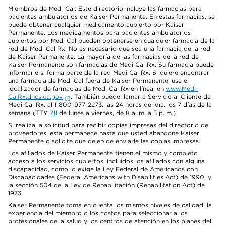
Miembros de Medi-Cal: Este directorio incluye las farmacias para
pacientes ambulatorios de Kaiser Permanente. En estas farmacias, se
puede obtener cualquier medicamento cubierto por Kaiser
Permanente. Los medicamentos para pacientes ambulatorios
cubiertos por Medi Cal pueden obtenerse en cualquier farmacia de la
red de Medi Cal Rx. No es necesario que sea una farmacia de la red
de Kaiser Permanente. La mayoría de las farmacias de la red de
Kaiser Permanente son farmacias de Medi Cal Rx. Su farmacia puede
informarle si forma parte de la red Medi Cal Rx. Si quiere encontrar
una farmacia de Medi Cal fuera de Kaiser Permanente, use el
localizador de farmacias de Medi Cal Rx en línea, en
www.Medi-
CalRx.dhcs.ca.gov
. También puede llamar a Servicio al Cliente de
Medi Cal Rx, al 1-800-977-2273, las 24 horas del día, los 7 días de la
semana (TTY
711
de lunes a viernes, de 8 a. m. a 5 p. m.).
Si realiza la solicitud para recibir copias impresas del directorio de
proveedores, esta permanece hasta que usted abandone Kaiser
Permanente o solicite que dejen de enviarle las copias impresas.
Los afiliados de Kaiser Permanente tienen el mismo y completo
acceso a los servicios cubiertos, incluidos los afiliados con alguna
discapacidad, como lo exige la Ley Federal de Americanos con
Discapacidades (Federal Americans with Disabilities Act) de 1990, y
la sección 504 de la Ley de Rehabilitación (Rehabilitation Act) de
1973.
Kaiser Permanente toma en cuenta los mismos niveles de calidad, la
experiencia del miembro o los costos para seleccionar a los
profesionales de la salud y los centros de atención en los planes del