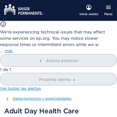
Menú
Inicie sesión
We're experiencing technical issues that may affect
some services on kp.org. You may notice slower
response times or intermittent errors while we w
…
más
Alerta anterior
mostrando
1
de
1
Próxima alerta
Ver todas las alertas
Departamentos y especialidades
Departamentos y especialidades
Adult Day Health Care