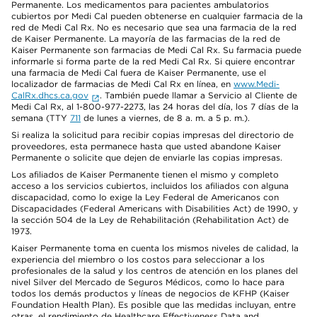
Permanente. Los medicamentos para pacientes ambulatorios
cubiertos por Medi Cal pueden obtenerse en cualquier farmacia de la
red de Medi Cal Rx. No es necesario que sea una farmacia de la red
de Kaiser Permanente. La mayoría de las farmacias de la red de
Kaiser Permanente son farmacias de Medi Cal Rx. Su farmacia puede
informarle si forma parte de la red Medi Cal Rx. Si quiere encontrar
una farmacia de Medi Cal fuera de Kaiser Permanente, use el
localizador de farmacias de Medi Cal Rx en línea, en
www.Medi-
CalRx.dhcs.ca.gov
. También puede llamar a Servicio al Cliente de
Medi Cal Rx, al 1-800-977-2273, las 24 horas del día, los 7 días de la
semana (TTY
711
de lunes a viernes, de 8 a. m. a 5 p. m.).
Si realiza la solicitud para recibir copias impresas del directorio de
proveedores, esta permanece hasta que usted abandone Kaiser
Permanente o solicite que dejen de enviarle las copias impresas.
Los afiliados de Kaiser Permanente tienen el mismo y completo
acceso a los servicios cubiertos, incluidos los afiliados con alguna
discapacidad, como lo exige la Ley Federal de Americanos con
Discapacidades (Federal Americans with Disabilities Act) de 1990, y
la sección 504 de la Ley de Rehabilitación (Rehabilitation Act) de
1973.
Kaiser Permanente toma en cuenta los mismos niveles de calidad, la
experiencia del miembro o los costos para seleccionar a los
profesionales de la salud y los centros de atención en los planes del
nivel Silver del Mercado de Seguros Médicos, como lo hace para
todos los demás productos y líneas de negocios de KFHP (Kaiser
Foundation Health Plan). Es posible que las medidas incluyan, entre
otras, el rendimiento de Healthcare Effectiveness Data and