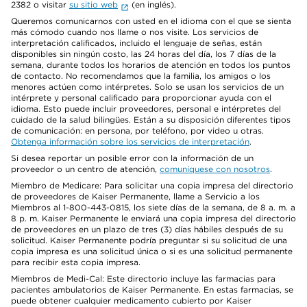
2382 o visitar
su sitio web
(en inglés).
Queremos comunicarnos con usted en el idioma con el que se sienta
más cómodo cuando nos llame o nos visite. Los servicios de
interpretación calificados, incluido el lenguaje de señas, están
disponibles sin ningún costo, las 24 horas del día, los 7 días de la
semana, durante todos los horarios de atención en todos los puntos
de contacto. No recomendamos que la familia, los amigos o los
menores actúen como intérpretes. Solo se usan los servicios de un
intérprete y personal calificado para proporcionar ayuda con el
idioma. Esto puede incluir proveedores, personal e intérpretes del
cuidado de la salud bilingües. Están a su disposición diferentes tipos
de comunicación: en persona, por teléfono, por video u otras.
Obtenga información sobre los servicios de interpretación
.
Si desea reportar un posible error con la información de un
proveedor o un centro de atención,
comuníquese con nosotros
.
Miembro de Medicare: Para solicitar una copia impresa del directorio
de proveedores de Kaiser Permanente, llame a Servicio a los
Miembros al 1-800-443-0815, los siete días de la semana, de 8 a. m. a
8 p. m. Kaiser Permanente le enviará una copia impresa del directorio
de proveedores en un plazo de tres (3) días hábiles después de su
solicitud. Kaiser Permanente podría preguntar si su solicitud de una
copia impresa es una solicitud única o si es una solicitud permanente
para recibir esta copia impresa.
Miembros de Medi-Cal: Este directorio incluye las farmacias para
pacientes ambulatorios de Kaiser Permanente. En estas farmacias, se
puede obtener cualquier medicamento cubierto por Kaiser