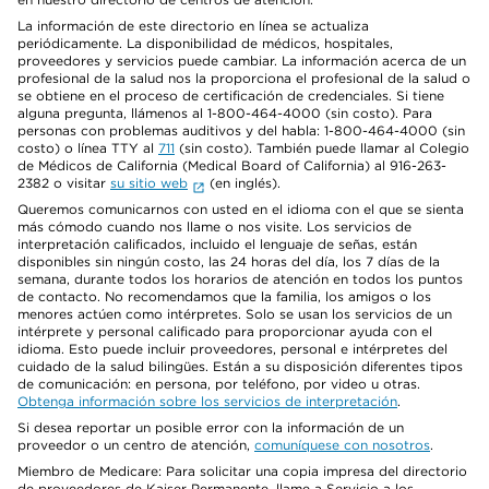
La información de este directorio en línea se actualiza
periódicamente. La disponibilidad de médicos, hospitales,
proveedores y servicios puede cambiar. La información acerca de un
profesional de la salud nos la proporciona el profesional de la salud o
se obtiene en el proceso de certificación de credenciales. Si tiene
alguna pregunta, llámenos al 1-800-464-4000 (sin costo). Para
personas con problemas auditivos y del habla: 1-800-464-4000 (sin
costo) o línea TTY al
711
(sin costo). También puede llamar al Colegio
de Médicos de California (Medical Board of California) al 916-263-
2382 o visitar
su sitio web
(en inglés).
Queremos comunicarnos con usted en el idioma con el que se sienta
más cómodo cuando nos llame o nos visite. Los servicios de
interpretación calificados, incluido el lenguaje de señas, están
disponibles sin ningún costo, las 24 horas del día, los 7 días de la
semana, durante todos los horarios de atención en todos los puntos
de contacto. No recomendamos que la familia, los amigos o los
menores actúen como intérpretes. Solo se usan los servicios de un
intérprete y personal calificado para proporcionar ayuda con el
idioma. Esto puede incluir proveedores, personal e intérpretes del
cuidado de la salud bilingües. Están a su disposición diferentes tipos
de comunicación: en persona, por teléfono, por video u otras.
Obtenga información sobre los servicios de interpretación
.
Si desea reportar un posible error con la información de un
proveedor o un centro de atención,
comuníquese con nosotros
.
Miembro de Medicare: Para solicitar una copia impresa del directorio
de proveedores de Kaiser Permanente, llame a Servicio a los