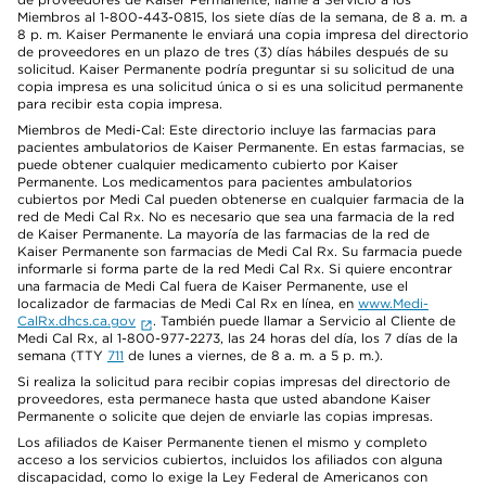
Miembros al 1-800-443-0815, los siete días de la semana, de 8 a. m. a
8 p. m. Kaiser Permanente le enviará una copia impresa del directorio
de proveedores en un plazo de tres (3) días hábiles después de su
solicitud. Kaiser Permanente podría preguntar si su solicitud de una
copia impresa es una solicitud única o si es una solicitud permanente
para recibir esta copia impresa.
Miembros de Medi-Cal: Este directorio incluye las farmacias para
pacientes ambulatorios de Kaiser Permanente. En estas farmacias, se
puede obtener cualquier medicamento cubierto por Kaiser
Permanente. Los medicamentos para pacientes ambulatorios
cubiertos por Medi Cal pueden obtenerse en cualquier farmacia de la
red de Medi Cal Rx. No es necesario que sea una farmacia de la red
de Kaiser Permanente. La mayoría de las farmacias de la red de
Kaiser Permanente son farmacias de Medi Cal Rx. Su farmacia puede
informarle si forma parte de la red Medi Cal Rx. Si quiere encontrar
una farmacia de Medi Cal fuera de Kaiser Permanente, use el
localizador de farmacias de Medi Cal Rx en línea, en
www.Medi-
CalRx.dhcs.ca.gov
. También puede llamar a Servicio al Cliente de
Medi Cal Rx, al 1-800-977-2273, las 24 horas del día, los 7 días de la
semana (TTY
711
de lunes a viernes, de 8 a. m. a 5 p. m.).
Si realiza la solicitud para recibir copias impresas del directorio de
proveedores, esta permanece hasta que usted abandone Kaiser
Permanente o solicite que dejen de enviarle las copias impresas.
Los afiliados de Kaiser Permanente tienen el mismo y completo
acceso a los servicios cubiertos, incluidos los afiliados con alguna
discapacidad, como lo exige la Ley Federal de Americanos con