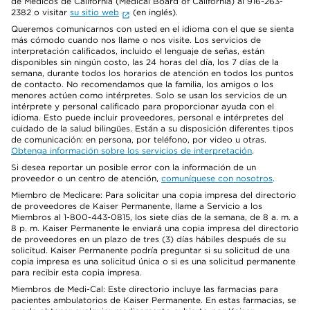
de Médicos de California (Medical Board of California) al 916-263-
2382 o visitar
su sitio web
(en inglés).
Queremos comunicarnos con usted en el idioma con el que se sienta
más cómodo cuando nos llame o nos visite. Los servicios de
interpretación calificados, incluido el lenguaje de señas, están
disponibles sin ningún costo, las 24 horas del día, los 7 días de la
semana, durante todos los horarios de atención en todos los puntos
de contacto. No recomendamos que la familia, los amigos o los
menores actúen como intérpretes. Solo se usan los servicios de un
intérprete y personal calificado para proporcionar ayuda con el
idioma. Esto puede incluir proveedores, personal e intérpretes del
cuidado de la salud bilingües. Están a su disposición diferentes tipos
de comunicación: en persona, por teléfono, por video u otras.
Obtenga información sobre los servicios de interpretación
.
Si desea reportar un posible error con la información de un
proveedor o un centro de atención,
comuníquese con nosotros
.
Miembro de Medicare: Para solicitar una copia impresa del directorio
de proveedores de Kaiser Permanente, llame a Servicio a los
Miembros al 1-800-443-0815, los siete días de la semana, de 8 a. m. a
8 p. m. Kaiser Permanente le enviará una copia impresa del directorio
de proveedores en un plazo de tres (3) días hábiles después de su
solicitud. Kaiser Permanente podría preguntar si su solicitud de una
copia impresa es una solicitud única o si es una solicitud permanente
para recibir esta copia impresa.
Miembros de Medi-Cal: Este directorio incluye las farmacias para
pacientes ambulatorios de Kaiser Permanente. En estas farmacias, se