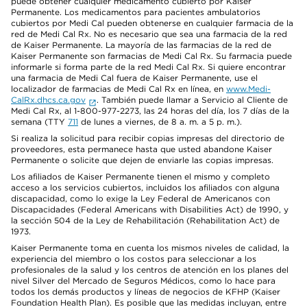
puede obtener cualquier medicamento cubierto por Kaiser
Permanente. Los medicamentos para pacientes ambulatorios
cubiertos por Medi Cal pueden obtenerse en cualquier farmacia de la
red de Medi Cal Rx. No es necesario que sea una farmacia de la red
de Kaiser Permanente. La mayoría de las farmacias de la red de
Kaiser Permanente son farmacias de Medi Cal Rx. Su farmacia puede
informarle si forma parte de la red Medi Cal Rx. Si quiere encontrar
una farmacia de Medi Cal fuera de Kaiser Permanente, use el
localizador de farmacias de Medi Cal Rx en línea, en
www.Medi-
CalRx.dhcs.ca.gov
. También puede llamar a Servicio al Cliente de
Medi Cal Rx, al 1-800-977-2273, las 24 horas del día, los 7 días de la
semana (TTY
711
de lunes a viernes, de 8 a. m. a 5 p. m.).
Si realiza la solicitud para recibir copias impresas del directorio de
proveedores, esta permanece hasta que usted abandone Kaiser
Permanente o solicite que dejen de enviarle las copias impresas.
Los afiliados de Kaiser Permanente tienen el mismo y completo
acceso a los servicios cubiertos, incluidos los afiliados con alguna
discapacidad, como lo exige la Ley Federal de Americanos con
Discapacidades (Federal Americans with Disabilities Act) de 1990, y
la sección 504 de la Ley de Rehabilitación (Rehabilitation Act) de
1973.
Kaiser Permanente toma en cuenta los mismos niveles de calidad, la
experiencia del miembro o los costos para seleccionar a los
profesionales de la salud y los centros de atención en los planes del
nivel Silver del Mercado de Seguros Médicos, como lo hace para
todos los demás productos y líneas de negocios de KFHP (Kaiser
Foundation Health Plan). Es posible que las medidas incluyan, entre