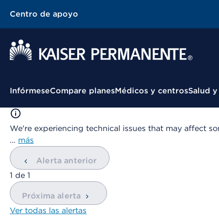
Centro de apoyo
Menú contextual
Infórmese
Compare planes
Médicos y centros
Salud y
We're experiencing technical issues that may affect so
…
más
Alerta anterior
mostrando
1
de
1
Próxima alerta
Ver todas las alertas