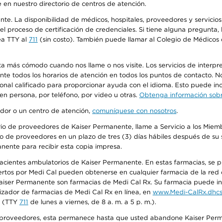
 en nuestro directorio de centros de atención.
ente. La disponibilidad de médicos, hospitales, proveedores y servici
n el proceso de certificación de credenciales. Si tiene alguna pregunt
ea TTY al
711
(sin costo). También puede llamar al Colegio de Médicos d
más cómodo cuando nos llame o nos visite. Los servicios de interpreta
urante todos los horarios de atención en todos los puntos de contacto.
sonal calificado para proporcionar ayuda con el idioma. Esto puede inc
 en persona, por teléfono, por video u otras.
Obtenga información sobre
edor o un centro de atención,
comuníquese con nosotros
.
io de proveedores de Kaiser Permanente, llame a Servicio a los Miembr
o de proveedores en un plazo de tres (3) días hábiles después de su s
anente para recibir esta copia impresa.
 pacientes ambulatorios de Kaiser Permanente. En estas farmacias, se
tos por Medi Cal pueden obtenerse en cualquier farmacia de la red d
iser Permanente son farmacias de Medi Cal Rx. Su farmacia puede info
izador de farmacias de Medi Cal Rx en línea, en
www.Medi-CalRx.dhcs
na (TTY
711
de lunes a viernes, de 8 a. m. a 5 p. m.).
o de proveedores, esta permanece hasta que usted abandone Kaiser Perm