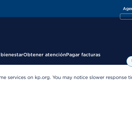
Age
 bienestar
Obtener atención
Pagar facturas
me services on kp.org. You may notice slower response tim