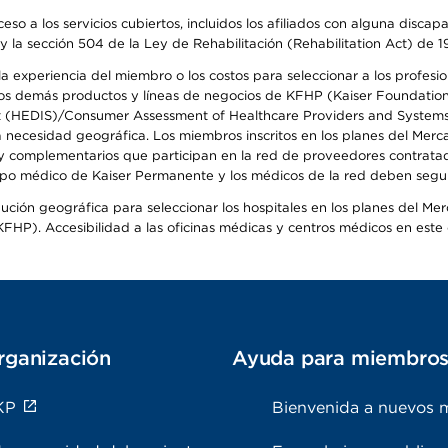
so a los servicios cubiertos, incluidos los afiliados con alguna disc
y la sección 504 de la Ley de Rehabilitación (Rehabilitation Act) de 1
 experiencia del miembro o los costos para seleccionar a los profesiona
s demás productos y líneas de negocios de KFHP (Kaiser Foundation He
t (HEDIS)/Consumer Assessment of Healthcare Providers and Systems (
la necesidad geográfica. Los miembros inscritos en los planes del Me
s y complementarios que participan en la red de proveedores contrata
o médico de Kaiser Permanente y los médicos de la red deben seguir l
ribución geográfica para seleccionar los hospitales en los planes del 
HP). Accesibilidad a las oficinas médicas y centros médicos en este d
rganización
Ayuda para miembro
KP
Bienvenida a nuevos 