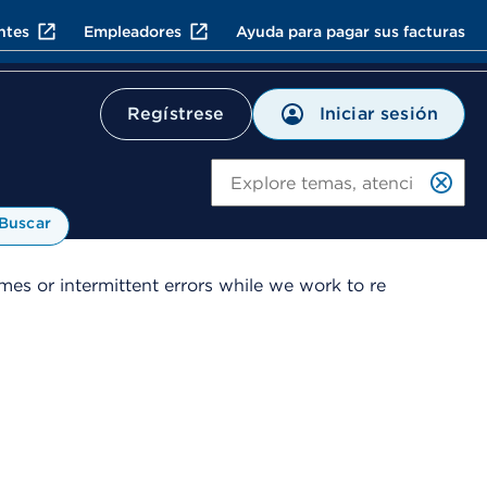
ntes
Empleadores
Ayuda para pagar sus facturas
Iniciar sesión
Regístrese
Bu
Buscar
es or intermittent errors while we work to re