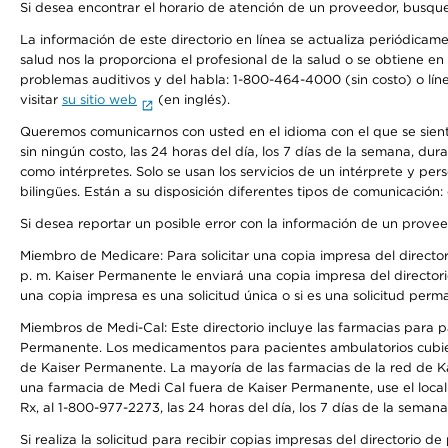
Si desea encontrar el horario de atención de un proveedor, busque
La información de este directorio en línea se actualiza periódicam
salud nos la proporciona el profesional de la salud o se obtiene e
problemas auditivos y del habla: 1-800-464-4000 (sin costo) o lín
visitar
su sitio web
(en inglés).
Queremos comunicarnos con usted en el idioma con el que se sienta 
sin ningún costo, las 24 horas del día, los 7 días de la semana, d
como intérpretes. Solo se usan los servicios de un intérprete y per
bilingües. Están a su disposición diferentes tipos de comunicación:
Si desea reportar un posible error con la información de un prove
Miembro de Medicare: Para solicitar una copia impresa del director
p. m. Kaiser Permanente le enviará una copia impresa del directori
una copia impresa es una solicitud única o si es una solicitud perm
Miembros de Medi-Cal: Este directorio incluye las farmacias para
Permanente. Los medicamentos para pacientes ambulatorios cubier
de Kaiser Permanente. La mayoría de las farmacias de la red de Ka
una farmacia de Medi Cal fuera de Kaiser Permanente, use el local
Rx, al 1-800-977-2273, las 24 horas del día, los 7 días de la sema
Si realiza la solicitud para recibir copias impresas del directori