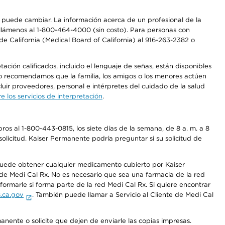
os puede cambiar. La información acerca de un profesional de la
a, llámenos al 1-800-464-4000 (sin costo). Para personas con
e California (Medical Board of California) al 916-263-2382 o
ción calificados, incluido el lenguaje de señas, están disponibles
 No recomendamos que la familia, los amigos o los menores actúen
luir proveedores, personal e intérpretes del cuidado de la salud
 los servicios de interpretación
.
os al 1-800-443-0815, los siete días de la semana, de 8 a. m. a 8
olicitud. Kaiser Permanente podría preguntar si su solicitud de
 puede obtener cualquier medicamento cubierto por Kaiser
e Medi Cal Rx. No es necesario que sea una farmacia de la red
rmarle si forma parte de la red Medi Cal Rx. Si quiere encontrar
.ca.gov
. También puede llamar a Servicio al Cliente de Medi Cal
anente o solicite que dejen de enviarle las copias impresas.