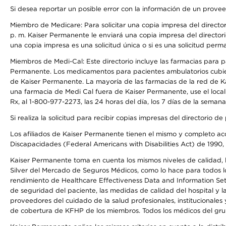
Si desea reportar un posible error con la información de un prove
Miembro de Medicare: Para solicitar una copia impresa del director
p. m. Kaiser Permanente le enviará una copia impresa del directori
una copia impresa es una solicitud única o si es una solicitud perm
Miembros de Medi-Cal: Este directorio incluye las farmacias para
Permanente. Los medicamentos para pacientes ambulatorios cubier
de Kaiser Permanente. La mayoría de las farmacias de la red de Ka
una farmacia de Medi Cal fuera de Kaiser Permanente, use el local
Rx, al 1-800-977-2273, las 24 horas del día, los 7 días de la sema
Si realiza la solicitud para recibir copias impresas del directori
Los afiliados de Kaiser Permanente tienen el mismo y completo acce
Discapacidades (Federal Americans with Disabilities Act) de 1990, 
Kaiser Permanente toma en cuenta los mismos niveles de calidad, la
Silver del Mercado de Seguros Médicos, como lo hace para todos lo
rendimiento de Healthcare Effectiveness Data and Information Se
de seguridad del paciente, las medidas de calidad del hospital y 
proveedores del cuidado de la salud profesionales, institucionale
de cobertura de KFHP de los miembros. Todos los médicos del grup