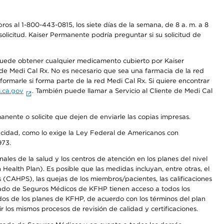
os al 1-800-443-0815, los siete días de la semana, de 8 a. m. a 8
olicitud. Kaiser Permanente podría preguntar si su solicitud de
 puede obtener cualquier medicamento cubierto por Kaiser
e Medi Cal Rx. No es necesario que sea una farmacia de la red
rmarle si forma parte de la red Medi Cal Rx. Si quiere encontrar
.ca.gov
. También puede llamar a Servicio al Cliente de Medi Cal
anente o solicite que dejen de enviarle las copias impresas.
apacidad, como lo exige la Ley Federal de Americanos con
973.
les de la salud y los centros de atención en los planes del nivel
alth Plan). Es posible que las medidas incluyan, entre otras, el
CAHPS), las quejas de los miembros/pacientes, las calificaciones
rcado de Seguros Médicos de KFHP tienen acceso a todos los
dos de los planes de KFHP, de acuerdo con los términos del plan
os mismos procesos de revisión de calidad y certificaciones.