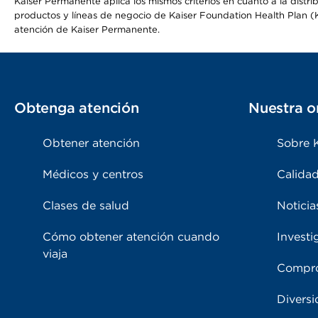
Kaiser Permanente aplica los mismos criterios en cuanto a la dist
productos y líneas de negocio de Kaiser Foundation Health Plan (KF
atención de Kaiser Permanente.
Obtenga atención
Nuestra o
Obtener atención
Sobre 
Médicos y centros
Calidad
Clases de salud
Noticia
Cómo obtener atención cuando
Investi
viaja
Compro
Diversi