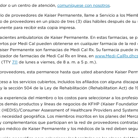
edor o un centro de atención,
comuníquese con nosotros
.
io de proveedores de Kaiser Permanente, llame a Servicio a los Miembr
o de proveedores en un plazo de tres (3) días hábiles después de su s
anente para recibir esta copia impresa.
 pacientes ambulatorios de Kaiser Permanente. En estas farmacias, se
tos por Medi Cal pueden obtenerse en cualquier farmacia de la red d
iser Permanente son farmacias de Medi Cal Rx. Su farmacia puede info
izador de farmacias de Medi Cal Rx en línea, en
www.Medi-CalRx.dhcs
na (TTY
711
de lunes a viernes, de 8 a. m. a 5 p. m.).
o de proveedores, esta permanece hasta que usted abandone Kaiser Perm
so a los servicios cubiertos, incluidos los afiliados con alguna disc
y la sección 504 de la Ley de Rehabilitación (Rehabilitation Act) de 1
 experiencia del miembro o los costos para seleccionar a los profesiona
s demás productos y líneas de negocios de KFHP (Kaiser Foundation He
t (HEDIS)/Consumer Assessment of Healthcare Providers and Systems (
la necesidad geográfica. Los miembros inscritos en los planes del Me
s y complementarios que participan en la red de proveedores contrata
o médico de Kaiser Permanente y los médicos de la red deben seguir l