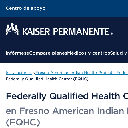
Centro de apoyo
Menú contextual
Infórmese
Compare planes
Médicos y centros
Salud y
Instalaciones
Fresno American Indian Health Project - Feder
Federally Qualified Health Center (FQHC)
Federally Qualified Health
en Fresno American Indian H
(FQHC)