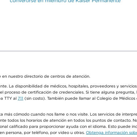
convertirse en miembro de Kaiser Permanente
 en nuestro directorio de centros de atención.
ente. La disponibilidad de médicos, hospitales, proveedores y servici
n el proceso de certificación de credenciales. Si tiene alguna pregunt
ea TTY al
711
(sin costo). También puede llamar al Colegio de Médicos d
más cómodo cuando nos llame o nos visite. Los servicios de interpreta
urante todos los horarios de atención en todos los puntos de contacto.
sonal calificado para proporcionar ayuda con el idioma. Esto puede inc
 en persona, por teléfono, por video u otras.
Obtenga información sobre