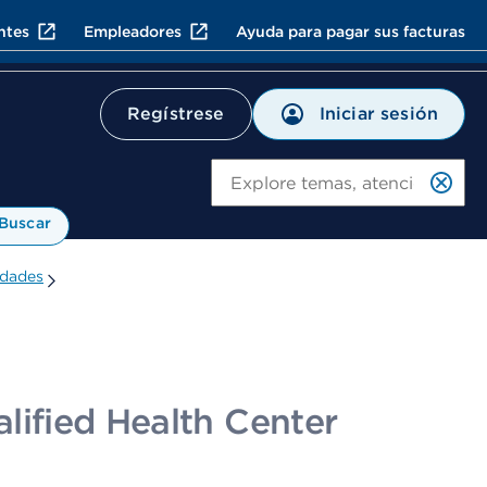
ntes
Empleadores
Ayuda para pagar sus facturas
Iniciar sesión
Regístrese
Bu
Buscar
idades
lified Health Center