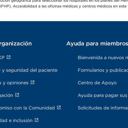
ribución geográfica para seleccionar los hospitales en los planes del 
HP). Accesibilidad a las oficinas médicas y centros médicos en este d
rganización
Ayuda para miembro
KP
Bienvenida a nuevos 
 y seguridad del paciente
Formularios y publica
s y opiniones
Centro de Apoyo
gación
Ayuda para pagar sus 
miso con la Comunidad
Solicitudes de inform
dad e inclusión