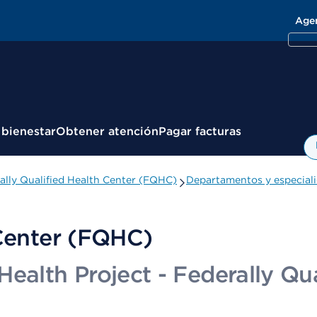
Age
 bienestar
Obtener atención
Pagar facturas
ally Qualified Health Center (FQHC)
Departamentos y especial
 Center (FQHC)
ealth Project - Federally Qua