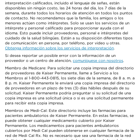
interpretación calificados, incluido el lenguaje de señas, están
disponibles sin ningún costo, las 24 horas del día, los 7 días de la
semana, durante todos los horarios de atención en todos los puntos
de contacto. No recomendamos que la familia, los amigos o los
menores actúen como intérpretes. Solo se usan los servicios de un
intérprete y personal calificado para proporcionar ayuda con el
idioma. Esto puede incluir proveedores, personal e intérpretes del
cuidado de la salud bilingües. Están a su disposición diferentes tipos
de comunicación: en persona, por teléfono, por video u otras.
Obtenga información sobre los servicios de interpretación
.
Si desea reportar un posible error con la información de un
proveedor o un centro de atención,
comuníquese con nosotros
.
Miembro de Medicare: Para solicitar una copia impresa del directorio
de proveedores de Kaiser Permanente, llame a Servicio a los
Miembros al 1-800-443-0815, los siete días de la semana, de 8 a. m. a
8 p. m. Kaiser Permanente le enviará una copia impresa del directorio
de proveedores en un plazo de tres (3) días hábiles después de su
solicitud. Kaiser Permanente podría preguntar si su solicitud de una
copia impresa es una solicitud única o si es una solicitud permanente
para recibir esta copia impresa.
Miembros de Medi-Cal: Este directorio incluye las farmacias para
pacientes ambulatorios de Kaiser Permanente. En estas farmacias, se
puede obtener cualquier medicamento cubierto por Kaiser
Permanente. Los medicamentos para pacientes ambulatorios
cubiertos por Medi Cal pueden obtenerse en cualquier farmacia de la
red de Medi Cal Rx. No es necesario que sea una farmacia de la red