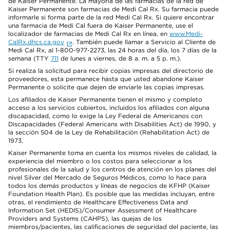
de Kaiser Permanente. La mayoría de las farmacias de la red de
Kaiser Permanente son farmacias de Medi Cal Rx. Su farmacia puede
informarle si forma parte de la red Medi Cal Rx. Si quiere encontrar
una farmacia de Medi Cal fuera de Kaiser Permanente, use el
localizador de farmacias de Medi Cal Rx en línea, en
www.Medi-
CalRx.dhcs.ca.gov
. También puede llamar a Servicio al Cliente de
Medi Cal Rx, al 1-800-977-2273, las 24 horas del día, los 7 días de la
semana (TTY
711
de lunes a viernes, de 8 a. m. a 5 p. m.).
Si realiza la solicitud para recibir copias impresas del directorio de
proveedores, esta permanece hasta que usted abandone Kaiser
Permanente o solicite que dejen de enviarle las copias impresas.
Los afiliados de Kaiser Permanente tienen el mismo y completo
acceso a los servicios cubiertos, incluidos los afiliados con alguna
discapacidad, como lo exige la Ley Federal de Americanos con
Discapacidades (Federal Americans with Disabilities Act) de 1990, y
la sección 504 de la Ley de Rehabilitación (Rehabilitation Act) de
1973.
Kaiser Permanente toma en cuenta los mismos niveles de calidad, la
experiencia del miembro o los costos para seleccionar a los
profesionales de la salud y los centros de atención en los planes del
nivel Silver del Mercado de Seguros Médicos, como lo hace para
todos los demás productos y líneas de negocios de KFHP (Kaiser
Foundation Health Plan). Es posible que las medidas incluyan, entre
otras, el rendimiento de Healthcare Effectiveness Data and
Information Set (HEDIS)/Consumer Assessment of Healthcare
Providers and Systems (CAHPS), las quejas de los
miembros/pacientes, las calificaciones de seguridad del paciente, las