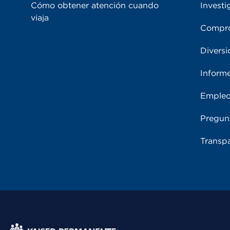
Cómo obtener atención cuando
Investi
viaja
Compro
Diversi
Inform
Emple
Pregun
Transpa