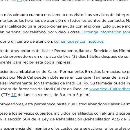
más cómodo cuando nos llame o nos visite. Los servicios de interpreta
urante todos los horarios de atención en todos los puntos de contacto.
sonal calificado para proporcionar ayuda con el idioma. Esto puede inc
 en persona, por teléfono, por video u otras.
Obtenga información sobre
edor o un centro de atención,
comuníquese con nosotros
.
io de proveedores de Kaiser Permanente, llame a Servicio a los Miembr
o de proveedores en un plazo de tres (3) días hábiles después de su s
anente para recibir esta copia impresa.
 pacientes ambulatorios de Kaiser Permanente. En estas farmacias, se
tos por Medi Cal pueden obtenerse en cualquier farmacia de la red d
iser Permanente son farmacias de Medi Cal Rx. Su farmacia puede info
izador de farmacias de Medi Cal Rx en línea, en
www.Medi-CalRx.dhcs
na (TTY
711
de lunes a viernes, de 8 a. m. a 5 p. m.).
o de proveedores, esta permanece hasta que usted abandone Kaiser Perm
so a los servicios cubiertos, incluidos los afiliados con alguna disc
y la sección 504 de la Ley de Rehabilitación (Rehabilitation Act) de 1
 experiencia del miembro o los costos para seleccionar a los profesiona