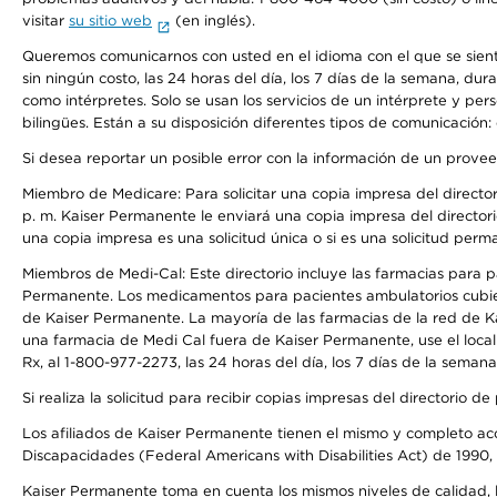
visitar
su sitio web
(en inglés).
Queremos comunicarnos con usted en el idioma con el que se sienta 
sin ningún costo, las 24 horas del día, los 7 días de la semana, d
como intérpretes. Solo se usan los servicios de un intérprete y per
bilingües. Están a su disposición diferentes tipos de comunicación:
Si desea reportar un posible error con la información de un prove
Miembro de Medicare: Para solicitar una copia impresa del director
p. m. Kaiser Permanente le enviará una copia impresa del directori
una copia impresa es una solicitud única o si es una solicitud perm
Miembros de Medi-Cal: Este directorio incluye las farmacias para
Permanente. Los medicamentos para pacientes ambulatorios cubier
de Kaiser Permanente. La mayoría de las farmacias de la red de Ka
una farmacia de Medi Cal fuera de Kaiser Permanente, use el local
Rx, al 1-800-977-2273, las 24 horas del día, los 7 días de la sema
Si realiza la solicitud para recibir copias impresas del directori
Los afiliados de Kaiser Permanente tienen el mismo y completo acce
Discapacidades (Federal Americans with Disabilities Act) de 1990, 
Kaiser Permanente toma en cuenta los mismos niveles de calidad, la