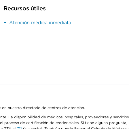
Recursos útiles
Atención médica inmediata
 en nuestro directorio de centros de atención.
ente. La disponibilidad de médicos, hospitales, proveedores y servici
n el proceso de certificación de credenciales. Si tiene alguna pregunt
ea TTY al
711
(sin costo). También puede llamar al Colegio de Médicos d