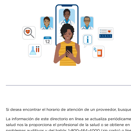
Si desea encontrar el horario de atención de un proveedor, busque
La información de este directorio en línea se actualiza periódicam
salud nos la proporciona el profesional de la salud o se obtiene e
problemas auditivos y del habla: 1-800-464-4000 (sin costo) o lín