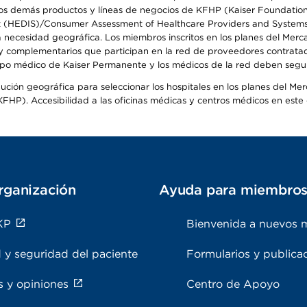
s demás productos y líneas de negocios de KFHP (Kaiser Foundation He
t (HEDIS)/Consumer Assessment of Healthcare Providers and Systems (
la necesidad geográfica. Los miembros inscritos en los planes del Me
s y complementarios que participan en la red de proveedores contrata
o médico de Kaiser Permanente y los médicos de la red deben seguir l
ribución geográfica para seleccionar los hospitales en los planes del 
HP). Accesibilidad a las oficinas médicas y centros médicos en este d
rganización
Ayuda para miembro
KP
Bienvenida a nuevos 
 y seguridad del paciente
Formularios y publica
s y opiniones
Centro de Apoyo