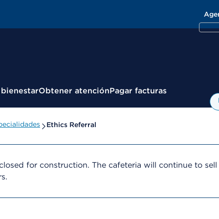
Age
 bienestar
Obtener atención
Pagar facturas
ecialidades
Ethics Referral
losed for construction. The cafeteria will continue to sell
rs.