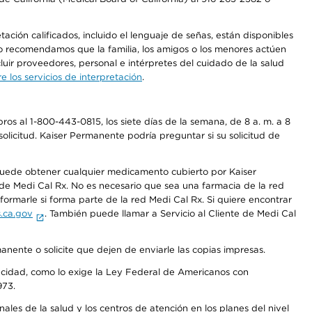
ción calificados, incluido el lenguaje de señas, están disponibles
 No recomendamos que la familia, los amigos o los menores actúen
luir proveedores, personal e intérpretes del cuidado de la salud
 los servicios de interpretación
.
os al 1-800-443-0815, los siete días de la semana, de 8 a. m. a 8
olicitud. Kaiser Permanente podría preguntar si su solicitud de
 puede obtener cualquier medicamento cubierto por Kaiser
e Medi Cal Rx. No es necesario que sea una farmacia de la red
rmarle si forma parte de la red Medi Cal Rx. Si quiere encontrar
.ca.gov
. También puede llamar a Servicio al Cliente de Medi Cal
anente o solicite que dejen de enviarle las copias impresas.
apacidad, como lo exige la Ley Federal de Americanos con
973.
les de la salud y los centros de atención en los planes del nivel