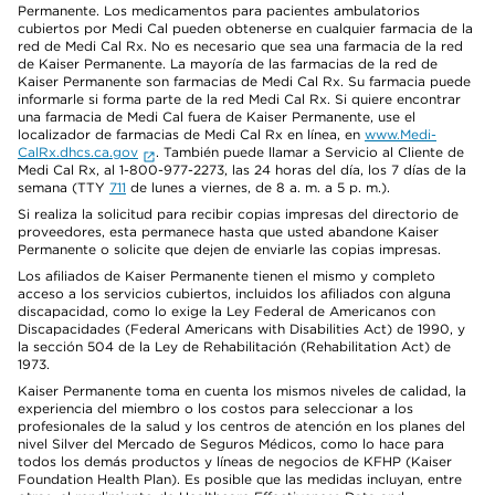
Permanente. Los medicamentos para pacientes ambulatorios
cubiertos por Medi Cal pueden obtenerse en cualquier farmacia de la
red de Medi Cal Rx. No es necesario que sea una farmacia de la red
de Kaiser Permanente. La mayoría de las farmacias de la red de
Kaiser Permanente son farmacias de Medi Cal Rx. Su farmacia puede
informarle si forma parte de la red Medi Cal Rx. Si quiere encontrar
una farmacia de Medi Cal fuera de Kaiser Permanente, use el
localizador de farmacias de Medi Cal Rx en línea, en
www.Medi-
CalRx.dhcs.ca.gov
. También puede llamar a Servicio al Cliente de
Medi Cal Rx, al 1-800-977-2273, las 24 horas del día, los 7 días de la
semana (TTY
711
de lunes a viernes, de 8 a. m. a 5 p. m.).
Si realiza la solicitud para recibir copias impresas del directorio de
proveedores, esta permanece hasta que usted abandone Kaiser
Permanente o solicite que dejen de enviarle las copias impresas.
Los afiliados de Kaiser Permanente tienen el mismo y completo
acceso a los servicios cubiertos, incluidos los afiliados con alguna
discapacidad, como lo exige la Ley Federal de Americanos con
Discapacidades (Federal Americans with Disabilities Act) de 1990, y
la sección 504 de la Ley de Rehabilitación (Rehabilitation Act) de
1973.
Kaiser Permanente toma en cuenta los mismos niveles de calidad, la
experiencia del miembro o los costos para seleccionar a los
profesionales de la salud y los centros de atención en los planes del
nivel Silver del Mercado de Seguros Médicos, como lo hace para
todos los demás productos y líneas de negocios de KFHP (Kaiser
Foundation Health Plan). Es posible que las medidas incluyan, entre