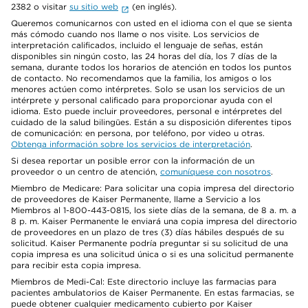
2382 o visitar
su sitio web
(en inglés).
Queremos comunicarnos con usted en el idioma con el que se sienta
más cómodo cuando nos llame o nos visite. Los servicios de
interpretación calificados, incluido el lenguaje de señas, están
disponibles sin ningún costo, las 24 horas del día, los 7 días de la
semana, durante todos los horarios de atención en todos los puntos
de contacto. No recomendamos que la familia, los amigos o los
menores actúen como intérpretes. Solo se usan los servicios de un
intérprete y personal calificado para proporcionar ayuda con el
idioma. Esto puede incluir proveedores, personal e intérpretes del
cuidado de la salud bilingües. Están a su disposición diferentes tipos
de comunicación: en persona, por teléfono, por video u otras.
Obtenga información sobre los servicios de interpretación
.
Si desea reportar un posible error con la información de un
proveedor o un centro de atención,
comuníquese con nosotros
.
Miembro de Medicare: Para solicitar una copia impresa del directorio
de proveedores de Kaiser Permanente, llame a Servicio a los
Miembros al 1-800-443-0815, los siete días de la semana, de 8 a. m. a
8 p. m. Kaiser Permanente le enviará una copia impresa del directorio
de proveedores en un plazo de tres (3) días hábiles después de su
solicitud. Kaiser Permanente podría preguntar si su solicitud de una
copia impresa es una solicitud única o si es una solicitud permanente
para recibir esta copia impresa.
Miembros de Medi-Cal: Este directorio incluye las farmacias para
pacientes ambulatorios de Kaiser Permanente. En estas farmacias, se
puede obtener cualquier medicamento cubierto por Kaiser