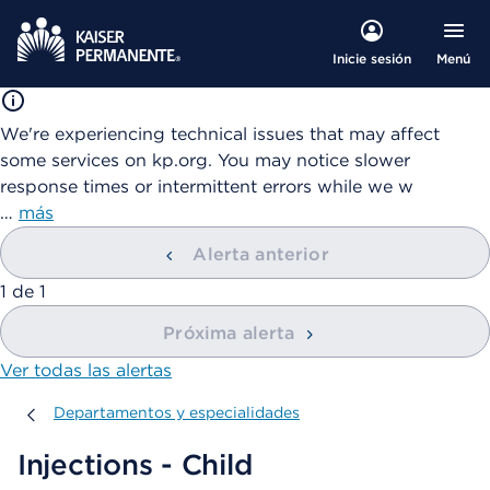
Menú
Inicie sesión
We're experiencing technical issues that may affect
some services on kp.org. You may notice slower
response times or intermittent errors while we w
…
más
Alerta anterior
mostrando
1
de
1
Próxima alerta
Ver todas las alertas
Departamentos y especialidades
Departamentos y especialidades
Injections - Child