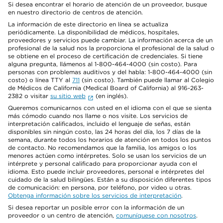
Si desea encontrar el horario de atención de un proveedor, busque
en nuestro directorio de centros de atención.
La información de este directorio en línea se actualiza
periódicamente. La disponibilidad de médicos, hospitales,
proveedores y servicios puede cambiar. La información acerca de un
profesional de la salud nos la proporciona el profesional de la salud o
se obtiene en el proceso de certificación de credenciales. Si tiene
alguna pregunta, llámenos al 1-800-464-4000 (sin costo). Para
personas con problemas auditivos y del habla: 1-800-464-4000 (sin
costo) o línea TTY al
711
(sin costo). También puede llamar al Colegio
de Médicos de California (Medical Board of California) al 916-263-
2382 o visitar
su sitio web
(en inglés).
Queremos comunicarnos con usted en el idioma con el que se sienta
más cómodo cuando nos llame o nos visite. Los servicios de
interpretación calificados, incluido el lenguaje de señas, están
disponibles sin ningún costo, las 24 horas del día, los 7 días de la
semana, durante todos los horarios de atención en todos los puntos
de contacto. No recomendamos que la familia, los amigos o los
menores actúen como intérpretes. Solo se usan los servicios de un
intérprete y personal calificado para proporcionar ayuda con el
idioma. Esto puede incluir proveedores, personal e intérpretes del
cuidado de la salud bilingües. Están a su disposición diferentes tipos
de comunicación: en persona, por teléfono, por video u otras.
Obtenga información sobre los servicios de interpretación
.
Si desea reportar un posible error con la información de un
proveedor o un centro de atención,
comuníquese con nosotros
.