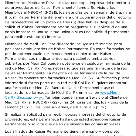
Miembro de Medicare: Para solicitar una copia impresa del directorio
de proveedores de Kaiser Permanente, llame a Servicio a los
Miembros al 1-800-443-0815, los siete días de la semana, de 8 a. m. a
8 p. m. Kaiser Permanente le enviará una copia impresa del directorio
de proveedores en un plazo de tres (3) días hábiles después de su
solicitud. Kaiser Permanente podría preguntar si su solicitud de una
copia impresa es una solicitud única o si es una solicitud permanente
para recibir esta copia impresa.
Miembros de Medi-Cal: Este directorio incluye las farmacias para
pacientes ambulatorios de Kaiser Permanente. En estas farmacias, se
puede obtener cualquier medicamento cubierto por Kaiser
Permanente. Los medicamentos para pacientes ambulatorios
cubiertos por Medi Cal pueden obtenerse en cualquier farmacia de la
red de Medi Cal Rx. No es necesario que sea una farmacia de la red
de Kaiser Permanente. La mayoría de las farmacias de la red de
Kaiser Permanente son farmacias de Medi Cal Rx. Su farmacia puede
informarle si forma parte de la red Medi Cal Rx. Si quiere encontrar
una farmacia de Medi Cal fuera de Kaiser Permanente, use el
localizador de farmacias de Medi Cal Rx en línea, en
www.Medi-
CalRx.dhcs.ca.gov
. También puede llamar a Servicio al Cliente de
Medi Cal Rx, al 1-800-977-2273, las 24 horas del día, los 7 días de la
semana (TTY
711
de lunes a viernes, de 8 a. m. a 5 p. m.).
Si realiza la solicitud para recibir copias impresas del directorio de
proveedores, esta permanece hasta que usted abandone Kaiser
Permanente o solicite que dejen de enviarle las copias impresas.
Los afiliados de Kaiser Permanente tienen el mismo y completo