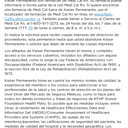
Kaiser Permanente son farmacias de Medi Cal Rx. Su farmacia puede
informarle si forma parte de la red Medi Cal Rx. Si quiere encontrar
una farmacia de Medi Cal fuera de Kaiser Permanente, use el
localizador de farmacias de Medi Cal Rx en línea, en
www.Medi-
CalRx.dhcs.ca.gov
. También puede llamar a Servicio al Cliente de
Medi Cal Rx, al 1-800-977-2273, las 24 horas del día, los 7 días de la
semana (TTY
711
de lunes a viernes, de 8 a. m. a 5 p. m.).
Si realiza la solicitud para recibir copias impresas del directorio de
proveedores, esta permanece hasta que usted abandone Kaiser
Permanente o solicite que dejen de enviarle las copias impresas.
Los afiliados de Kaiser Permanente tienen el mismo y completo
acceso a los servicios cubiertos, incluidos los afiliados con alguna
discapacidad, como lo exige la Ley Federal de Americanos con
Discapacidades (Federal Americans with Disabilities Act) de 1990, y
la sección 504 de la Ley de Rehabilitación (Rehabilitation Act) de
1973.
Kaiser Permanente toma en cuenta los mismos niveles de calidad, la
experiencia del miembro o los costos para seleccionar a los
profesionales de la salud y los centros de atención en los planes del
nivel Silver del Mercado de Seguros Médicos, como lo hace para
todos los demás productos y líneas de negocios de KFHP (Kaiser
Foundation Health Plan). Es posible que las medidas incluyan, entre
otras, el rendimiento de Healthcare Effectiveness Data and
Information Set (HEDIS)/Consumer Assessment of Healthcare
Providers and Systems (CAHPS), las quejas de los
miembros/pacientes, las calificaciones de seguridad del paciente, las
medidas de calidad del hospital y la necesidad geográfica. Los