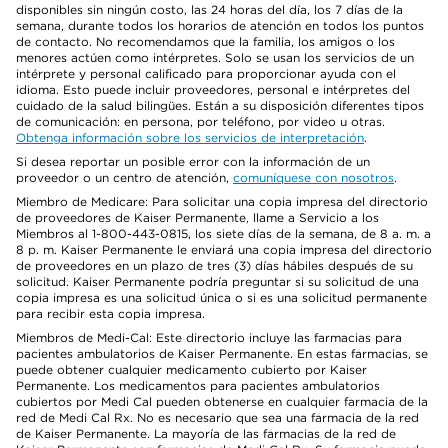
disponibles sin ningún costo, las 24 horas del día, los 7 días de la
semana, durante todos los horarios de atención en todos los puntos
de contacto. No recomendamos que la familia, los amigos o los
menores actúen como intérpretes. Solo se usan los servicios de un
intérprete y personal calificado para proporcionar ayuda con el
idioma. Esto puede incluir proveedores, personal e intérpretes del
cuidado de la salud bilingües. Están a su disposición diferentes tipos
de comunicación: en persona, por teléfono, por video u otras.
Obtenga información sobre los servicios de interpretación
.
Si desea reportar un posible error con la información de un
proveedor o un centro de atención,
comuníquese con nosotros
.
Miembro de Medicare: Para solicitar una copia impresa del directorio
de proveedores de Kaiser Permanente, llame a Servicio a los
Miembros al 1-800-443-0815, los siete días de la semana, de 8 a. m. a
8 p. m. Kaiser Permanente le enviará una copia impresa del directorio
de proveedores en un plazo de tres (3) días hábiles después de su
solicitud. Kaiser Permanente podría preguntar si su solicitud de una
copia impresa es una solicitud única o si es una solicitud permanente
para recibir esta copia impresa.
Miembros de Medi-Cal: Este directorio incluye las farmacias para
pacientes ambulatorios de Kaiser Permanente. En estas farmacias, se
puede obtener cualquier medicamento cubierto por Kaiser
Permanente. Los medicamentos para pacientes ambulatorios
cubiertos por Medi Cal pueden obtenerse en cualquier farmacia de la
red de Medi Cal Rx. No es necesario que sea una farmacia de la red
de Kaiser Permanente. La mayoría de las farmacias de la red de