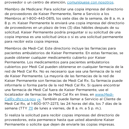
proveedor o un centro de atención,
comuníquese con nosotros
.
Miembro de Medicare: Para solicitar una copia impresa del directorio
de proveedores de Kaiser Permanente, llame a Servicio a los
Miembros al 1-800-443-0815, los siete días de la semana, de 8 a. m. a
8 p. m. Kaiser Permanente le enviará una copia impresa del directorio
de proveedores en un plazo de tres (3) días hábiles después de su
solicitud. Kaiser Permanente podría preguntar si su solicitud de una
copia impresa es una solicitud única o si es una solicitud permanente
para recibir esta copia impresa.
Miembros de Medi-Cal: Este directorio incluye las farmacias para
pacientes ambulatorios de Kaiser Permanente. En estas farmacias, se
puede obtener cualquier medicamento cubierto por Kaiser
Permanente. Los medicamentos para pacientes ambulatorios
cubiertos por Medi Cal pueden obtenerse en cualquier farmacia de la
red de Medi Cal Rx. No es necesario que sea una farmacia de la red
de Kaiser Permanente. La mayoría de las farmacias de la red de
Kaiser Permanente son farmacias de Medi Cal Rx. Su farmacia puede
informarle si forma parte de la red Medi Cal Rx. Si quiere encontrar
una farmacia de Medi Cal fuera de Kaiser Permanente, use el
localizador de farmacias de Medi Cal Rx en línea, en
www.Medi-
CalRx.dhcs.ca.gov
. También puede llamar a Servicio al Cliente de
Medi Cal Rx, al 1-800-977-2273, las 24 horas del día, los 7 días de la
semana (TTY
711
de lunes a viernes, de 8 a. m. a 5 p. m.).
Si realiza la solicitud para recibir copias impresas del directorio de
proveedores, esta permanece hasta que usted abandone Kaiser
Permanente o solicite que dejen de enviarle las copias impresas.