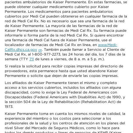
pacientes ambulatorios de Kaiser Permanente. En estas farmacias, se
puede obtener cualquier medicamento cubierto por Kaiser
Permanente. Los medicamentos para pacientes ambulatorios
cubiertos por Medi Cal pueden obtenerse en cualquier farmacia de la
red de Medi Cal Rx. No es necesario que sea una farmacia de la red
de Kaiser Permanente. La mayoría de las farmacias de la red de
Kaiser Permanente son farmacias de Medi Cal Rx. Su farmacia puede
informarle si forma parte de la red Medi Cal Rx. Si quiere encontrar
una farmacia de Medi Cal fuera de Kaiser Permanente, use el
localizador de farmacias de Medi Cal Rx en línea, en
www.Medi-
CalRx.dhcs.ca.gov
. También puede llamar a Servicio al Cliente de
Medi Cal Rx, al 1-800-977-2273, las 24 horas del día, los 7 días de la
semana (TTY
711
de lunes a viernes, de 8 a. m. a 5 p. m.).
Si realiza la solicitud para recibir copias impresas del directorio de
proveedores, esta permanece hasta que usted abandone Kaiser
Permanente o solicite que dejen de enviarle las copias impresas.
Los afiliados de Kaiser Permanente tienen el mismo y completo
acceso a los servicios cubiertos, incluidos los afiliados con alguna
discapacidad, como lo exige la Ley Federal de Americanos con
Discapacidades (Federal Americans with Disabilities Act) de 1990, y
la sección 504 de la Ley de Rehabilitación (Rehabilitation Act) de
1973.
Kaiser Permanente toma en cuenta los mismos niveles de calidad, la
experiencia del miembro o los costos para seleccionar a los
profesionales de la salud y los centros de atención en los planes del
nivel Silver del Mercado de Seguros Médicos, como lo hace para
todos los demás productos y líneas de negocios de KFHP (Kaiser