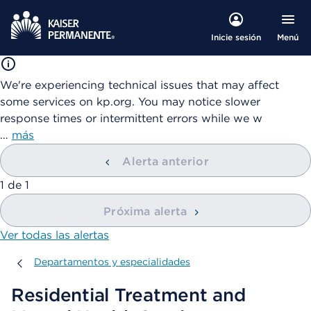
Menú
Inicie sesión
We're experiencing technical issues that may affect
some services on kp.org. You may notice slower
response times or intermittent errors while we w
…
más
Alerta anterior
mostrando
1
de
1
Próxima alerta
Ver todas las alertas
Departamentos y especialidades
Departamentos y especialidades
Residential Treatment and