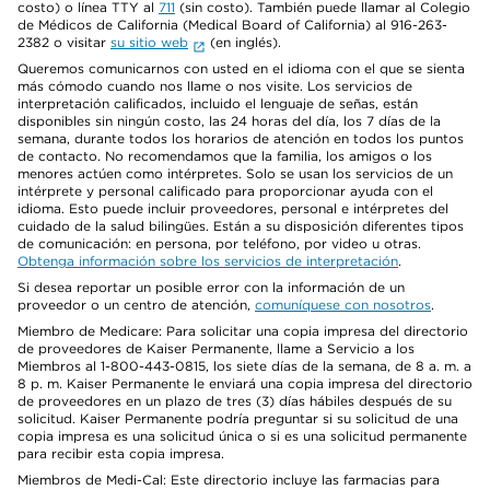
costo) o línea TTY al
711
(sin costo). También puede llamar al Colegio
de Médicos de California (Medical Board of California) al 916-263-
2382 o visitar
su sitio web
(en inglés).
Queremos comunicarnos con usted en el idioma con el que se sienta
más cómodo cuando nos llame o nos visite. Los servicios de
interpretación calificados, incluido el lenguaje de señas, están
disponibles sin ningún costo, las 24 horas del día, los 7 días de la
semana, durante todos los horarios de atención en todos los puntos
de contacto. No recomendamos que la familia, los amigos o los
menores actúen como intérpretes. Solo se usan los servicios de un
intérprete y personal calificado para proporcionar ayuda con el
idioma. Esto puede incluir proveedores, personal e intérpretes del
cuidado de la salud bilingües. Están a su disposición diferentes tipos
de comunicación: en persona, por teléfono, por video u otras.
Obtenga información sobre los servicios de interpretación
.
Si desea reportar un posible error con la información de un
proveedor o un centro de atención,
comuníquese con nosotros
.
Miembro de Medicare: Para solicitar una copia impresa del directorio
de proveedores de Kaiser Permanente, llame a Servicio a los
Miembros al 1-800-443-0815, los siete días de la semana, de 8 a. m. a
8 p. m. Kaiser Permanente le enviará una copia impresa del directorio
de proveedores en un plazo de tres (3) días hábiles después de su
solicitud. Kaiser Permanente podría preguntar si su solicitud de una
copia impresa es una solicitud única o si es una solicitud permanente
para recibir esta copia impresa.
Miembros de Medi-Cal: Este directorio incluye las farmacias para