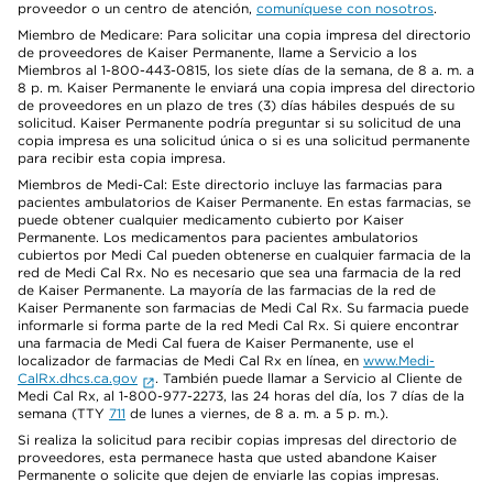
proveedor o un centro de atención,
comuníquese con nosotros
.
Miembro de Medicare: Para solicitar una copia impresa del directorio
de proveedores de Kaiser Permanente, llame a Servicio a los
Miembros al 1-800-443-0815, los siete días de la semana, de 8 a. m. a
8 p. m. Kaiser Permanente le enviará una copia impresa del directorio
de proveedores en un plazo de tres (3) días hábiles después de su
solicitud. Kaiser Permanente podría preguntar si su solicitud de una
copia impresa es una solicitud única o si es una solicitud permanente
para recibir esta copia impresa.
Miembros de Medi-Cal: Este directorio incluye las farmacias para
pacientes ambulatorios de Kaiser Permanente. En estas farmacias, se
puede obtener cualquier medicamento cubierto por Kaiser
Permanente. Los medicamentos para pacientes ambulatorios
cubiertos por Medi Cal pueden obtenerse en cualquier farmacia de la
red de Medi Cal Rx. No es necesario que sea una farmacia de la red
de Kaiser Permanente. La mayoría de las farmacias de la red de
Kaiser Permanente son farmacias de Medi Cal Rx. Su farmacia puede
informarle si forma parte de la red Medi Cal Rx. Si quiere encontrar
una farmacia de Medi Cal fuera de Kaiser Permanente, use el
localizador de farmacias de Medi Cal Rx en línea, en
www.Medi-
CalRx.dhcs.ca.gov
. También puede llamar a Servicio al Cliente de
Medi Cal Rx, al 1-800-977-2273, las 24 horas del día, los 7 días de la
semana (TTY
711
de lunes a viernes, de 8 a. m. a 5 p. m.).
Si realiza la solicitud para recibir copias impresas del directorio de
proveedores, esta permanece hasta que usted abandone Kaiser
Permanente o solicite que dejen de enviarle las copias impresas.