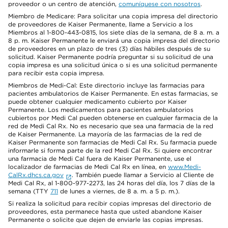
proveedor o un centro de atención,
comuníquese con nosotros
.
Miembro de Medicare: Para solicitar una copia impresa del directorio
de proveedores de Kaiser Permanente, llame a Servicio a los
Miembros al 1-800-443-0815, los siete días de la semana, de 8 a. m. a
8 p. m. Kaiser Permanente le enviará una copia impresa del directorio
de proveedores en un plazo de tres (3) días hábiles después de su
solicitud. Kaiser Permanente podría preguntar si su solicitud de una
copia impresa es una solicitud única o si es una solicitud permanente
para recibir esta copia impresa.
Miembros de Medi-Cal: Este directorio incluye las farmacias para
pacientes ambulatorios de Kaiser Permanente. En estas farmacias, se
puede obtener cualquier medicamento cubierto por Kaiser
Permanente. Los medicamentos para pacientes ambulatorios
cubiertos por Medi Cal pueden obtenerse en cualquier farmacia de la
red de Medi Cal Rx. No es necesario que sea una farmacia de la red
de Kaiser Permanente. La mayoría de las farmacias de la red de
Kaiser Permanente son farmacias de Medi Cal Rx. Su farmacia puede
informarle si forma parte de la red Medi Cal Rx. Si quiere encontrar
una farmacia de Medi Cal fuera de Kaiser Permanente, use el
localizador de farmacias de Medi Cal Rx en línea, en
www.Medi-
CalRx.dhcs.ca.gov
. También puede llamar a Servicio al Cliente de
Medi Cal Rx, al 1-800-977-2273, las 24 horas del día, los 7 días de la
semana (TTY
711
de lunes a viernes, de 8 a. m. a 5 p. m.).
Si realiza la solicitud para recibir copias impresas del directorio de
proveedores, esta permanece hasta que usted abandone Kaiser
Permanente o solicite que dejen de enviarle las copias impresas.