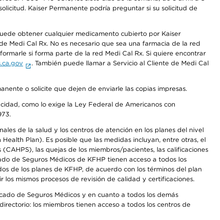
olicitud. Kaiser Permanente podría preguntar si su solicitud de
 puede obtener cualquier medicamento cubierto por Kaiser
e Medi Cal Rx. No es necesario que sea una farmacia de la red
rmarle si forma parte de la red Medi Cal Rx. Si quiere encontrar
.ca.gov
. También puede llamar a Servicio al Cliente de Medi Cal
anente o solicite que dejen de enviarle las copias impresas.
apacidad, como lo exige la Ley Federal de Americanos con
973.
les de la salud y los centros de atención en los planes del nivel
alth Plan). Es posible que las medidas incluyan, entre otras, el
CAHPS), las quejas de los miembros/pacientes, las calificaciones
rcado de Seguros Médicos de KFHP tienen acceso a todos los
dos de los planes de KFHP, de acuerdo con los términos del plan
os mismos procesos de revisión de calidad y certificaciones.
Mercado de Seguros Médicos y en cuanto a todos los demás
irectorio: los miembros tienen acceso a todos los centros de