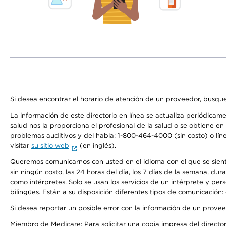
Si desea encontrar el horario de atención de un proveedor, busque
La información de este directorio en línea se actualiza periódicam
salud nos la proporciona el profesional de la salud o se obtiene e
problemas auditivos y del habla: 1-800-464-4000 (sin costo) o lín
visitar
su sitio web
(en inglés).
Queremos comunicarnos con usted en el idioma con el que se sienta 
sin ningún costo, las 24 horas del día, los 7 días de la semana, d
como intérpretes. Solo se usan los servicios de un intérprete y per
bilingües. Están a su disposición diferentes tipos de comunicación:
Si desea reportar un posible error con la información de un prove
Miembro de Medicare: Para solicitar una copia impresa del director