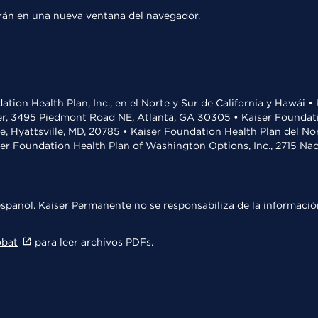
rirán en una nueva ventana del navegador.
ation Health Plan, Inc., en el Norte y Sur de California y Hawái 
r, 3495 Piedmont Road NE, Atlanta, GA 30305 • Kaiser Foundatio
ve, Hyattsville, MD, 20785 • Kaiser Foundation Health Plan del N
ser Foundation Health Plan of Washington Options, Inc., 2715 N
spanol. Kaiser Permanente no se responsabiliza de la información
obat
para leer archivos PDFs.