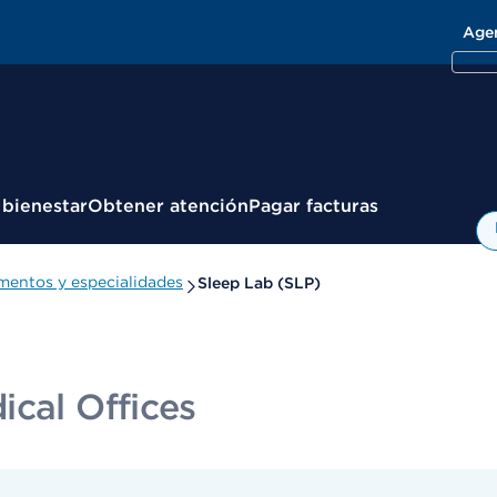
Age
 bienestar
Obtener atención
Pagar facturas
entos y especialidades
Sleep Lab (SLP)
ical Offices