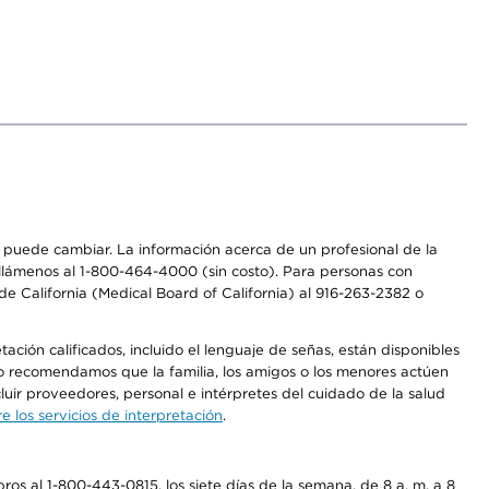
os puede cambiar. La información acerca de un profesional de la
a, llámenos al 1-800-464-4000 (sin costo). Para personas con
e California (Medical Board of California) al 916-263-2382 o
ción calificados, incluido el lenguaje de señas, están disponibles
 No recomendamos que la familia, los amigos o los menores actúen
luir proveedores, personal e intérpretes del cuidado de la salud
 los servicios de interpretación
.
os al 1-800-443-0815, los siete días de la semana, de 8 a. m. a 8