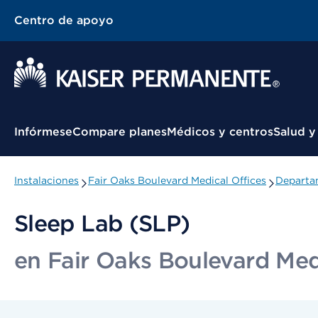
Centro de apoyo
Menú contextual
Infórmese
Compare planes
Médicos y centros
Salud y
Instalaciones
Fair Oaks Boulevard Medical Offices
Departam
Sleep Lab (SLP)
en Fair Oaks Boulevard Med