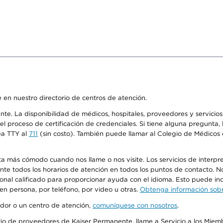
 en nuestro directorio de centros de atención.
ente. La disponibilidad de médicos, hospitales, proveedores y servici
n el proceso de certificación de credenciales. Si tiene alguna pregunt
ea TTY al
711
(sin costo). También puede llamar al Colegio de Médicos d
más cómodo cuando nos llame o nos visite. Los servicios de interpreta
urante todos los horarios de atención en todos los puntos de contacto.
sonal calificado para proporcionar ayuda con el idioma. Esto puede inc
 en persona, por teléfono, por video u otras.
Obtenga información sobre
edor o un centro de atención,
comuníquese con nosotros
.
io de proveedores de Kaiser Permanente, llame a Servicio a los Miembr