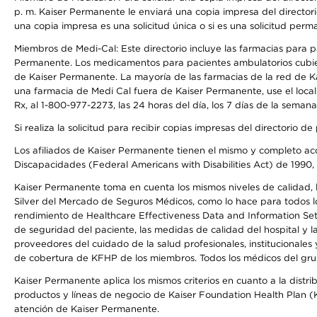
p. m. Kaiser Permanente le enviará una copia impresa del directori
una copia impresa es una solicitud única o si es una solicitud perm
Miembros de Medi-Cal: Este directorio incluye las farmacias para
Permanente. Los medicamentos para pacientes ambulatorios cubier
de Kaiser Permanente. La mayoría de las farmacias de la red de Ka
una farmacia de Medi Cal fuera de Kaiser Permanente, use el local
Rx, al 1-800-977-2273, las 24 horas del día, los 7 días de la sema
Si realiza la solicitud para recibir copias impresas del directori
Los afiliados de Kaiser Permanente tienen el mismo y completo acce
Discapacidades (Federal Americans with Disabilities Act) de 1990, 
Kaiser Permanente toma en cuenta los mismos niveles de calidad, la
Silver del Mercado de Seguros Médicos, como lo hace para todos lo
rendimiento de Healthcare Effectiveness Data and Information Se
de seguridad del paciente, las medidas de calidad del hospital y 
proveedores del cuidado de la salud profesionales, institucionale
de cobertura de KFHP de los miembros. Todos los médicos del grup
Kaiser Permanente aplica los mismos criterios en cuanto a la dist
productos y líneas de negocio de Kaiser Foundation Health Plan (KF
atención de Kaiser Permanente.