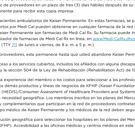
o de proveedores en un plazo de tres (3) días hábiles después de su s
anente para recibir esta copia impresa.
 pacientes ambulatorios de Kaiser Permanente. En estas farmacias, se
tos por Medi Cal pueden obtenerse en cualquier farmacia de la red d
iser Permanente son farmacias de Medi Cal Rx. Su farmacia puede info
izador de farmacias de Medi Cal Rx en línea, en
www.Medi-CalRx.dhcs
na (TTY
711
de lunes a viernes, de 8 a. m. a 5 p. m.).
o de proveedores, esta permanece hasta que usted abandone Kaiser Perm
so a los servicios cubiertos, incluidos los afiliados con alguna disc
y la sección 504 de la Ley de Rehabilitación (Rehabilitation Act) de 1
 experiencia del miembro o los costos para seleccionar a los profesiona
s demás productos y líneas de negocios de KFHP (Kaiser Foundation He
t (HEDIS)/Consumer Assessment of Healthcare Providers and Systems (
la necesidad geográfica. Los miembros inscritos en los planes del Me
s y complementarios que participan en la red de proveedores contrata
o médico de Kaiser Permanente y los médicos de la red deben seguir l
ribución geográfica para seleccionar los hospitales en los planes del 
HP). Accesibilidad a las oficinas médicas y centros médicos en este d