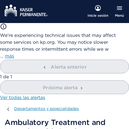
Menú
Inicie sesión
We're experiencing technical issues that may affect
some services on kp.org. You may notice slower
response times or intermittent errors while we w
…
más
Alerta anterior
mostrando
1
de
1
Próxima alerta
Ver todas las alertas
Departamentos y especialidades
Departamentos y especialidades
Ambulatory Treatment and