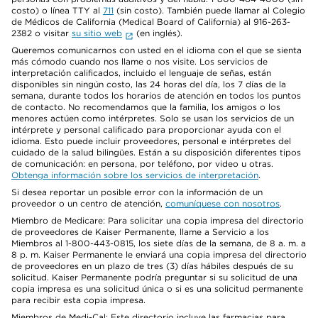
costo) o línea TTY al
711
(sin costo). También puede llamar al Colegio
de Médicos de California (Medical Board of California) al 916-263-
2382 o visitar
su sitio web
(en inglés).
Queremos comunicarnos con usted en el idioma con el que se sienta
más cómodo cuando nos llame o nos visite. Los servicios de
interpretación calificados, incluido el lenguaje de señas, están
disponibles sin ningún costo, las 24 horas del día, los 7 días de la
semana, durante todos los horarios de atención en todos los puntos
de contacto. No recomendamos que la familia, los amigos o los
menores actúen como intérpretes. Solo se usan los servicios de un
intérprete y personal calificado para proporcionar ayuda con el
idioma. Esto puede incluir proveedores, personal e intérpretes del
cuidado de la salud bilingües. Están a su disposición diferentes tipos
de comunicación: en persona, por teléfono, por video u otras.
Obtenga información sobre los servicios de interpretación
.
Si desea reportar un posible error con la información de un
proveedor o un centro de atención,
comuníquese con nosotros
.
Miembro de Medicare: Para solicitar una copia impresa del directorio
de proveedores de Kaiser Permanente, llame a Servicio a los
Miembros al 1-800-443-0815, los siete días de la semana, de 8 a. m. a
8 p. m. Kaiser Permanente le enviará una copia impresa del directorio
de proveedores en un plazo de tres (3) días hábiles después de su
solicitud. Kaiser Permanente podría preguntar si su solicitud de una
copia impresa es una solicitud única o si es una solicitud permanente
para recibir esta copia impresa.
Miembros de Medi-Cal: Este directorio incluye las farmacias para