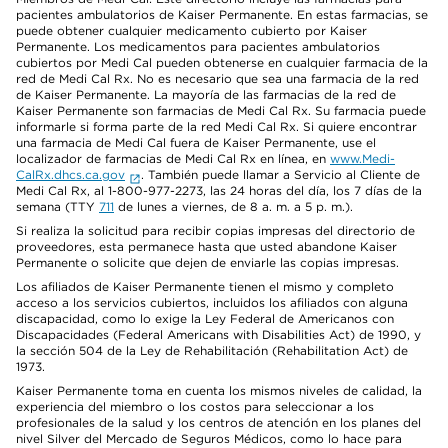
pacientes ambulatorios de Kaiser Permanente. En estas farmacias, se
puede obtener cualquier medicamento cubierto por Kaiser
Permanente. Los medicamentos para pacientes ambulatorios
cubiertos por Medi Cal pueden obtenerse en cualquier farmacia de la
red de Medi Cal Rx. No es necesario que sea una farmacia de la red
de Kaiser Permanente. La mayoría de las farmacias de la red de
Kaiser Permanente son farmacias de Medi Cal Rx. Su farmacia puede
informarle si forma parte de la red Medi Cal Rx. Si quiere encontrar
una farmacia de Medi Cal fuera de Kaiser Permanente, use el
localizador de farmacias de Medi Cal Rx en línea, en
www.Medi-
CalRx.dhcs.ca.gov
. También puede llamar a Servicio al Cliente de
Medi Cal Rx, al 1-800-977-2273, las 24 horas del día, los 7 días de la
semana (TTY
711
de lunes a viernes, de 8 a. m. a 5 p. m.).
Si realiza la solicitud para recibir copias impresas del directorio de
proveedores, esta permanece hasta que usted abandone Kaiser
Permanente o solicite que dejen de enviarle las copias impresas.
Los afiliados de Kaiser Permanente tienen el mismo y completo
acceso a los servicios cubiertos, incluidos los afiliados con alguna
discapacidad, como lo exige la Ley Federal de Americanos con
Discapacidades (Federal Americans with Disabilities Act) de 1990, y
la sección 504 de la Ley de Rehabilitación (Rehabilitation Act) de
1973.
Kaiser Permanente toma en cuenta los mismos niveles de calidad, la
experiencia del miembro o los costos para seleccionar a los
profesionales de la salud y los centros de atención en los planes del
nivel Silver del Mercado de Seguros Médicos, como lo hace para