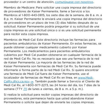
proveedor o un centro de atención,
comuníquese con nosotros
.
Miembro de Medicare: Para solicitar una copia impresa del directorio
de proveedores de Kaiser Permanente, llame a Servicio a los
Miembros al 1-800-443-0815, los siete días de la semana, de 8 a. m. a
8 p. m. Kaiser Permanente le enviará una copia impresa del directorio
de proveedores en un plazo de tres (3) días hábiles después de su
solicitud. Kaiser Permanente podría preguntar si su solicitud de una
copia impresa es una solicitud única o si es una solicitud permanente
para recibir esta copia impresa.
Miembros de Medi-Cal: Este directorio incluye las farmacias para
pacientes ambulatorios de Kaiser Permanente. En estas farmacias, se
puede obtener cualquier medicamento cubierto por Kaiser
Permanente. Los medicamentos para pacientes ambulatorios
cubiertos por Medi Cal pueden obtenerse en cualquier farmacia de la
red de Medi Cal Rx. No es necesario que sea una farmacia de la red
de Kaiser Permanente. La mayoría de las farmacias de la red de
Kaiser Permanente son farmacias de Medi Cal Rx. Su farmacia puede
informarle si forma parte de la red Medi Cal Rx. Si quiere encontrar
una farmacia de Medi Cal fuera de Kaiser Permanente, use el
localizador de farmacias de Medi Cal Rx en línea, en
www.Medi-
CalRx.dhcs.ca.gov
. También puede llamar a Servicio al Cliente de
Medi Cal Rx, al 1-800-977-2273, las 24 horas del día, los 7 días de la
semana (TTY
711
de lunes a viernes, de 8 a. m. a 5 p. m.).
Si realiza la solicitud para recibir copias impresas del directorio de
proveedores, esta permanece hasta que usted abandone Kaiser
Permanente o solicite que dejen de enviarle las copias impresas.