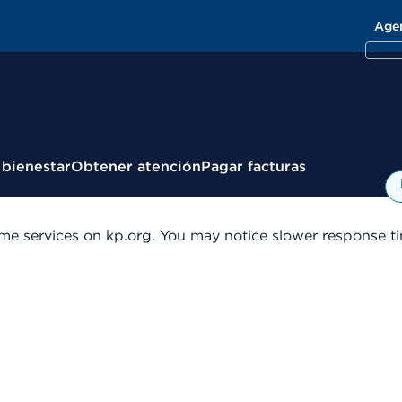
Age
 bienestar
Obtener atención
Pagar facturas
me services on kp.org. You may notice slower response tim