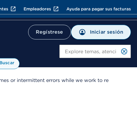
ntes
Empleadores
Ayuda para pagar sus facturas
Iniciar sesión
Regístrese
Bu
Buscar
es or intermittent errors while we work to re