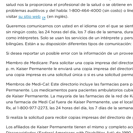
salud nos la proporciona el profesional de la salud o se obtiene e
problemas auditivos y del habla: 1-800-464-4000 (sin costo) o lín
visitar
su sitio web
(en inglés).
Queremos comunicarnos con usted en el idioma con el que se sienta 
sin ningún costo, las 24 horas del día, los 7 días de la semana, d
como intérpretes. Solo se usan los servicios de un intérprete y per
bilingües. Están a su disposición diferentes tipos de comunicación:
Si desea reportar un posible error con la información de un prove
Miembro de Medicare: Para solicitar una copia impresa del director
p. m. Kaiser Permanente le enviará una copia impresa del directori
una copia impresa es una solicitud única o si es una solicitud perm
Miembros de Medi-Cal: Este directorio incluye las farmacias para
Permanente. Los medicamentos para pacientes ambulatorios cubier
de Kaiser Permanente. La mayoría de las farmacias de la red de Ka
una farmacia de Medi Cal fuera de Kaiser Permanente, use el local
Rx, al 1-800-977-2273, las 24 horas del día, los 7 días de la sema
Si realiza la solicitud para recibir copias impresas del directori
Los afiliados de Kaiser Permanente tienen el mismo y completo acce
Discapacidades (Federal Americans with Disabilities Act) de 1990, 