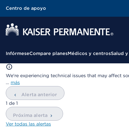
Centro de apoyo
Menú contextual
Infórmese
Compare planes
Médicos y centros
Salud y
We're experiencing technical issues that may affect so
…
más
Alerta anterior
mostrando
1
de
1
Próxima alerta
Ver todas las alertas