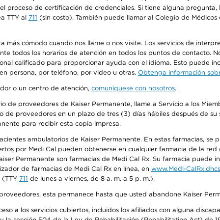
n el proceso de certificación de credenciales. Si tiene alguna pregunt
ea TTY al
711
(sin costo). También puede llamar al Colegio de Médicos d
más cómodo cuando nos llame o nos visite. Los servicios de interpreta
urante todos los horarios de atención en todos los puntos de contacto.
sonal calificado para proporcionar ayuda con el idioma. Esto puede inc
 en persona, por teléfono, por video u otras.
Obtenga información sobre
edor o un centro de atención,
comuníquese con nosotros
.
io de proveedores de Kaiser Permanente, llame a Servicio a los Miembr
o de proveedores en un plazo de tres (3) días hábiles después de su s
anente para recibir esta copia impresa.
 pacientes ambulatorios de Kaiser Permanente. En estas farmacias, se
tos por Medi Cal pueden obtenerse en cualquier farmacia de la red d
iser Permanente son farmacias de Medi Cal Rx. Su farmacia puede info
izador de farmacias de Medi Cal Rx en línea, en
www.Medi-CalRx.dhcs
na (TTY
711
de lunes a viernes, de 8 a. m. a 5 p. m.).
o de proveedores, esta permanece hasta que usted abandone Kaiser Perm
so a los servicios cubiertos, incluidos los afiliados con alguna disc
y la sección 504 de la Ley de Rehabilitación (Rehabilitation Act) de 1