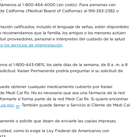
a, llámenos al 1-800-464-4000 (sin costo). Para personas con
e California (Medical Board of California) al 916-263-2382 o
ción calificados, incluido el lenguaje de señas, están disponibles
 No recomendamos que la familia, los amigos o los menores actúen
luir proveedores, personal e intérpretes del cuidado de la salud
 los servicios de interpretación
.
os al 1-800-443-0815, los siete días de la semana, de 8 a. m. a 8
olicitud. Kaiser Permanente podría preguntar si su solicitud de
 puede obtener cualquier medicamento cubierto por Kaiser
e Medi Cal Rx. No es necesario que sea una farmacia de la red
rmarle si forma parte de la red Medi Cal Rx. Si quiere encontrar
.ca.gov
. También puede llamar a Servicio al Cliente de Medi Cal
anente o solicite que dejen de enviarle las copias impresas.
apacidad, como lo exige la Ley Federal de Americanos con
973.