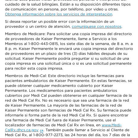
cuidado de la salud bilingües. Están a su disposición diferentes tipos
de comunicación: en persona, por teléfono, por video u otras.
Obtenga información sobre los servicios de interpretación
.
Si desea reportar un posible error con la información de un
proveedor o un centro de atención,
comuníquese con nosotros
.
Miembro de Medicare: Para solicitar una copia impresa del directorio
de proveedores de Kaiser Permanente, llame a Servicio a los
Miembros al 1-800-443-0815, los siete días de la semana, de 8 a. m. a
8 p. m. Kaiser Permanente le enviará una copia impresa del directorio
de proveedores en un plazo de tres (3) días hábiles después de su
solicitud. Kaiser Permanente podría preguntar si su solicitud de una
copia impresa es una solicitud única o si es una solicitud permanente
para recibir esta copia impresa.
Miembros de Medi-Cal: Este directorio incluye las farmacias para
pacientes ambulatorios de Kaiser Permanente. En estas farmacias, se
puede obtener cualquier medicamento cubierto por Kaiser
Permanente. Los medicamentos para pacientes ambulatorios
cubiertos por Medi Cal pueden obtenerse en cualquier farmacia de la
red de Medi Cal Rx. No es necesario que sea una farmacia de la red
de Kaiser Permanente. La mayoría de las farmacias de la red de
Kaiser Permanente son farmacias de Medi Cal Rx. Su farmacia puede
informarle si forma parte de la red Medi Cal Rx. Si quiere encontrar
una farmacia de Medi Cal fuera de Kaiser Permanente, use el
localizador de farmacias de Medi Cal Rx en línea, en
www.Medi-
CalRx.dhcs.ca.gov
. También puede llamar a Servicio al Cliente de
Medi Cal Rx, al 1-800-977-2273, las 24 horas del día, los 7 días de la