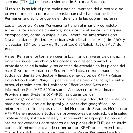
semana (TTY
711
de lunes a viernes, de 8 a. m. a 5 p. m.).
Si realiza la solicitud para recibir copias impresas del directorio de
proveedores, esta permanece hasta que usted abandone Kaiser
Permanente o solicite que dejen de enviarle las copias impresas.
Los afiliados de Kaiser Permanente tienen el mismo y completo
acceso a los servicios cubiertos, incluidos los afiliados con alguna
discapacidad, como lo exige la Ley Federal de Americanos con
Discapacidades (Federal Americans with Disabilities Act) de 1990, y
la sección 504 de la Ley de Rehabilitación (Rehabilitation Act) de
1973.
Kaiser Permanente toma en cuenta los mismos niveles de calidad, la
experiencia del miembro o los costos para seleccionar a los
profesionales de la salud y los centros de atención en los planes del
nivel Silver del Mercado de Seguros Médicos, como lo hace para
todos los demás productos y líneas de negocios de KFHP (Kaiser
Foundation Health Plan). Es posible que las medidas incluyan, entre
otras, el rendimiento de Healthcare Effectiveness Data and
Information Set (HEDIS)/Consumer Assessment of Healthcare
Providers and Systems (CAHPS), las quejas de los
miembros/pacientes, las calificaciones de seguridad del paciente, las
medidas de calidad del hospital y la necesidad geográfica. Los
miembros inscritos en los planes del Mercado de Seguros Médicos de
KFHP tienen acceso a todos los proveedores del cuidado de la salud
profesionales, institucionales y complementarios que participan en la
red de proveedores contratados de los planes de KFHP, de acuerdo
con los términos del plan de cobertura de KFHP de los miembros.
Todos los médicos del grupo médico de Kaiser Permanente y los