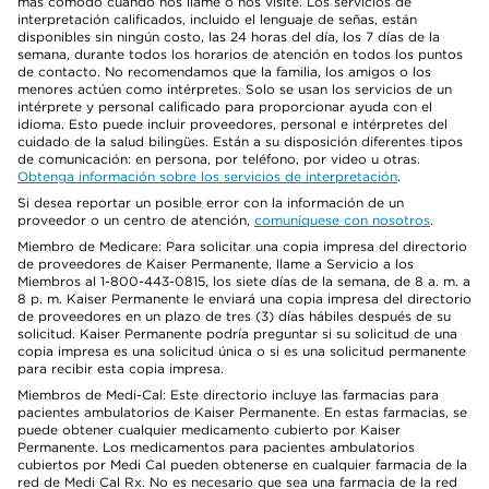
más cómodo cuando nos llame o nos visite. Los servicios de
interpretación calificados, incluido el lenguaje de señas, están
disponibles sin ningún costo, las 24 horas del día, los 7 días de la
semana, durante todos los horarios de atención en todos los puntos
de contacto. No recomendamos que la familia, los amigos o los
menores actúen como intérpretes. Solo se usan los servicios de un
intérprete y personal calificado para proporcionar ayuda con el
idioma. Esto puede incluir proveedores, personal e intérpretes del
cuidado de la salud bilingües. Están a su disposición diferentes tipos
de comunicación: en persona, por teléfono, por video u otras.
Obtenga información sobre los servicios de interpretación
.
Si desea reportar un posible error con la información de un
proveedor o un centro de atención,
comuníquese con nosotros
.
Miembro de Medicare: Para solicitar una copia impresa del directorio
de proveedores de Kaiser Permanente, llame a Servicio a los
Miembros al 1-800-443-0815, los siete días de la semana, de 8 a. m. a
8 p. m. Kaiser Permanente le enviará una copia impresa del directorio
de proveedores en un plazo de tres (3) días hábiles después de su
solicitud. Kaiser Permanente podría preguntar si su solicitud de una
copia impresa es una solicitud única o si es una solicitud permanente
para recibir esta copia impresa.
Miembros de Medi-Cal: Este directorio incluye las farmacias para
pacientes ambulatorios de Kaiser Permanente. En estas farmacias, se
puede obtener cualquier medicamento cubierto por Kaiser
Permanente. Los medicamentos para pacientes ambulatorios
cubiertos por Medi Cal pueden obtenerse en cualquier farmacia de la
red de Medi Cal Rx. No es necesario que sea una farmacia de la red