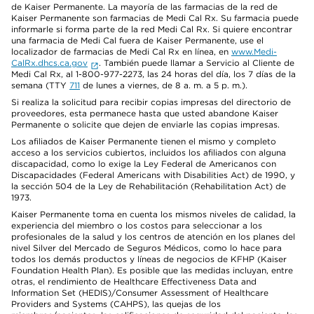
de Kaiser Permanente. La mayoría de las farmacias de la red de
Kaiser Permanente son farmacias de Medi Cal Rx. Su farmacia puede
informarle si forma parte de la red Medi Cal Rx. Si quiere encontrar
una farmacia de Medi Cal fuera de Kaiser Permanente, use el
localizador de farmacias de Medi Cal Rx en línea, en
www.Medi-
CalRx.dhcs.ca.gov
. También puede llamar a Servicio al Cliente de
Medi Cal Rx, al 1-800-977-2273, las 24 horas del día, los 7 días de la
semana (TTY
711
de lunes a viernes, de 8 a. m. a 5 p. m.).
Si realiza la solicitud para recibir copias impresas del directorio de
proveedores, esta permanece hasta que usted abandone Kaiser
Permanente o solicite que dejen de enviarle las copias impresas.
Los afiliados de Kaiser Permanente tienen el mismo y completo
acceso a los servicios cubiertos, incluidos los afiliados con alguna
discapacidad, como lo exige la Ley Federal de Americanos con
Discapacidades (Federal Americans with Disabilities Act) de 1990, y
la sección 504 de la Ley de Rehabilitación (Rehabilitation Act) de
1973.
Kaiser Permanente toma en cuenta los mismos niveles de calidad, la
experiencia del miembro o los costos para seleccionar a los
profesionales de la salud y los centros de atención en los planes del
nivel Silver del Mercado de Seguros Médicos, como lo hace para
todos los demás productos y líneas de negocios de KFHP (Kaiser
Foundation Health Plan). Es posible que las medidas incluyan, entre
otras, el rendimiento de Healthcare Effectiveness Data and
Information Set (HEDIS)/Consumer Assessment of Healthcare
Providers and Systems (CAHPS), las quejas de los