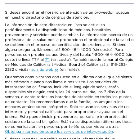
Si desea encontrar el horario de atención de un proveedor, busque
en nuestro directorio de centros de atención.
La información de este directorio en línea se actualiza
periódicamente. La disponibilidad de médicos, hospitales,
proveedores y servicios puede cambiar. La información acerca de un
profesional de la salud nos la proporciona el profesional de la salud o
se obtiene en el proceso de certificación de credenciales. Si tiene
alguna pregunta, llámenos al 1-800-464-4000 (sin costo). Para
personas con problemas auditivos y del habla: 1-800-464-4000 (sin
costo) o línea TTY al
711
(sin costo). También puede llamar al Colegio
de Médicos de California (Medical Board of California) al 916-263-
2382 o visitar
su sitio web
(en inglés).
Queremos comunicarnos con usted en el idioma con el que se sienta
más cómodo cuando nos llame o nos visite. Los servicios de
interpretación calificados, incluido el lenguaje de señas, están
disponibles sin ningún costo, las 24 horas del día, los 7 días de la
semana, durante todos los horarios de atención en todos los puntos
de contacto. No recomendamos que la familia, los amigos o los
menores actúen como intérpretes. Solo se usan los servicios de un
intérprete y personal calificado para proporcionar ayuda con el
idioma. Esto puede incluir proveedores, personal e intérpretes del
cuidado de la salud bilingües. Están a su disposición diferentes tipos
de comunicación: en persona, por teléfono, por video u otras.
Obtenga información sobre los servicios de interpretación
.
Si desea reportar un posible error con la información de un