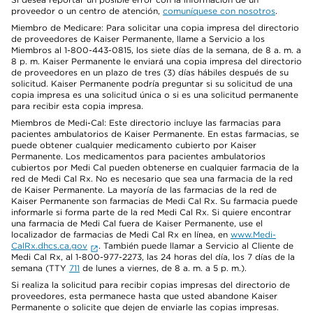
proveedor o un centro de atención,
comuníquese con nosotros
.
Miembro de Medicare: Para solicitar una copia impresa del directorio
de proveedores de Kaiser Permanente, llame a Servicio a los
Miembros al 1-800-443-0815, los siete días de la semana, de 8 a. m. a
8 p. m. Kaiser Permanente le enviará una copia impresa del directorio
de proveedores en un plazo de tres (3) días hábiles después de su
solicitud. Kaiser Permanente podría preguntar si su solicitud de una
copia impresa es una solicitud única o si es una solicitud permanente
para recibir esta copia impresa.
Miembros de Medi-Cal: Este directorio incluye las farmacias para
pacientes ambulatorios de Kaiser Permanente. En estas farmacias, se
puede obtener cualquier medicamento cubierto por Kaiser
Permanente. Los medicamentos para pacientes ambulatorios
cubiertos por Medi Cal pueden obtenerse en cualquier farmacia de la
red de Medi Cal Rx. No es necesario que sea una farmacia de la red
de Kaiser Permanente. La mayoría de las farmacias de la red de
Kaiser Permanente son farmacias de Medi Cal Rx. Su farmacia puede
informarle si forma parte de la red Medi Cal Rx. Si quiere encontrar
una farmacia de Medi Cal fuera de Kaiser Permanente, use el
localizador de farmacias de Medi Cal Rx en línea, en
www.Medi-
CalRx.dhcs.ca.gov
. También puede llamar a Servicio al Cliente de
Medi Cal Rx, al 1-800-977-2273, las 24 horas del día, los 7 días de la
semana (TTY
711
de lunes a viernes, de 8 a. m. a 5 p. m.).
Si realiza la solicitud para recibir copias impresas del directorio de
proveedores, esta permanece hasta que usted abandone Kaiser
Permanente o solicite que dejen de enviarle las copias impresas.