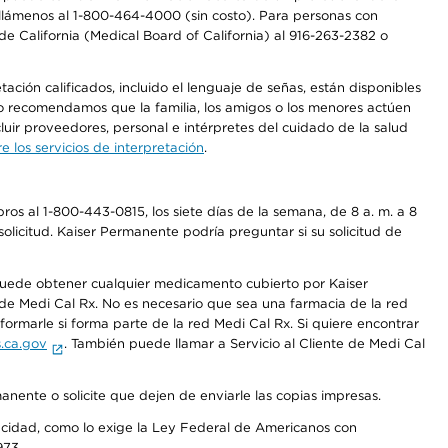
a, llámenos al 1-800-464-4000 (sin costo). Para personas con
e California (Medical Board of California) al 916-263-2382 o
ción calificados, incluido el lenguaje de señas, están disponibles
 No recomendamos que la familia, los amigos o los menores actúen
luir proveedores, personal e intérpretes del cuidado de la salud
 los servicios de interpretación
.
os al 1-800-443-0815, los siete días de la semana, de 8 a. m. a 8
olicitud. Kaiser Permanente podría preguntar si su solicitud de
 puede obtener cualquier medicamento cubierto por Kaiser
e Medi Cal Rx. No es necesario que sea una farmacia de la red
rmarle si forma parte de la red Medi Cal Rx. Si quiere encontrar
.ca.gov
. También puede llamar a Servicio al Cliente de Medi Cal
anente o solicite que dejen de enviarle las copias impresas.
apacidad, como lo exige la Ley Federal de Americanos con
973.