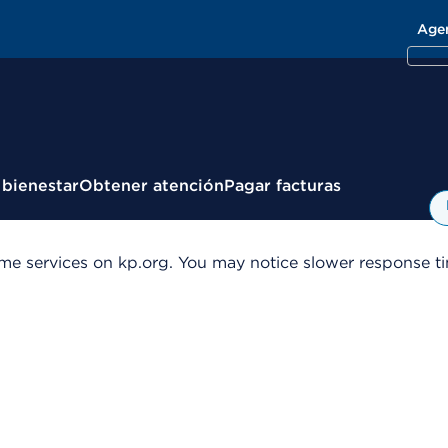
Age
 bienestar
Obtener atención
Pagar facturas
me services on kp.org. You may notice slower response tim