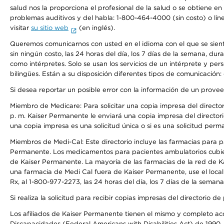
salud nos la proporciona el profesional de la salud o se obtiene e
problemas auditivos y del habla: 1-800-464-4000 (sin costo) o lín
visitar
su sitio web
(en inglés).
Queremos comunicarnos con usted en el idioma con el que se sienta 
sin ningún costo, las 24 horas del día, los 7 días de la semana, d
como intérpretes. Solo se usan los servicios de un intérprete y per
bilingües. Están a su disposición diferentes tipos de comunicación:
Si desea reportar un posible error con la información de un prove
Miembro de Medicare: Para solicitar una copia impresa del director
p. m. Kaiser Permanente le enviará una copia impresa del directori
una copia impresa es una solicitud única o si es una solicitud perm
Miembros de Medi-Cal: Este directorio incluye las farmacias para
Permanente. Los medicamentos para pacientes ambulatorios cubier
de Kaiser Permanente. La mayoría de las farmacias de la red de Ka
una farmacia de Medi Cal fuera de Kaiser Permanente, use el local
Rx, al 1-800-977-2273, las 24 horas del día, los 7 días de la sema
Si realiza la solicitud para recibir copias impresas del directori
Los afiliados de Kaiser Permanente tienen el mismo y completo acce
Discapacidades (Federal Americans with Disabilities Act) de 1990, 