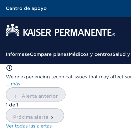
Centro de apoyo
Menú contextual
Infórmese
Compare planes
Médicos y centros
Salud y
We're experiencing technical issues that may affect so
…
más
Alerta anterior
mostrando
1
de
1
Próxima alerta
Ver todas las alertas