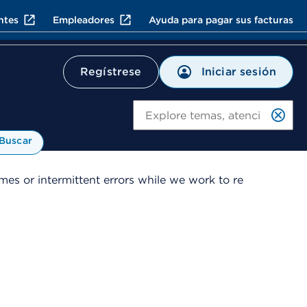
ntes
Empleadores
Ayuda para pagar sus facturas
Iniciar sesión
Regístrese
Bu
Buscar
es or intermittent errors while we work to re