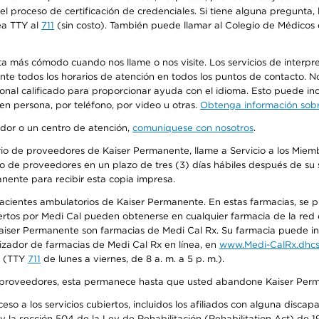
n el proceso de certificación de credenciales. Si tiene alguna pregunt
ea TTY al
711
(sin costo). También puede llamar al Colegio de Médicos d
más cómodo cuando nos llame o nos visite. Los servicios de interpreta
urante todos los horarios de atención en todos los puntos de contacto.
sonal calificado para proporcionar ayuda con el idioma. Esto puede inc
 en persona, por teléfono, por video u otras.
Obtenga información sobre
edor o un centro de atención,
comuníquese con nosotros
.
io de proveedores de Kaiser Permanente, llame a Servicio a los Miembr
o de proveedores en un plazo de tres (3) días hábiles después de su s
anente para recibir esta copia impresa.
 pacientes ambulatorios de Kaiser Permanente. En estas farmacias, se
tos por Medi Cal pueden obtenerse en cualquier farmacia de la red d
iser Permanente son farmacias de Medi Cal Rx. Su farmacia puede info
izador de farmacias de Medi Cal Rx en línea, en
www.Medi-CalRx.dhcs
na (TTY
711
de lunes a viernes, de 8 a. m. a 5 p. m.).
o de proveedores, esta permanece hasta que usted abandone Kaiser Perm
so a los servicios cubiertos, incluidos los afiliados con alguna disc
y la sección 504 de la Ley de Rehabilitación (Rehabilitation Act) de 1