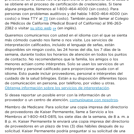
se obtiene en el proceso de certificación de credenciales. Si tiene
alguna pregunta, llámenos al 1-800-464-4000 (sin costo). Para
personas con problemas auditivos y del habla: 1-800-464-4000 (sin
costo) o línea TTY al
711
(sin costo). También puede llamar al Colegio
de Médicos de California (Medical Board of California) al 916-263-
2382 o visitar
su sitio web
(en inglés).
Queremos comunicarnos con usted en el idioma con el que se sienta
más cómodo cuando nos llame o nos visite. Los servicios de
interpretación calificados, incluido el lenguaje de señas, están
disponibles sin ningún costo, las 24 horas del día, los 7 días de la
semana, durante todos los horarios de atención en todos los puntos
de contacto. No recomendamos que la familia, los amigos o los
menores actúen como intérpretes. Solo se usan los servicios de un
intérprete y personal calificado para proporcionar ayuda con el
idioma. Esto puede incluir proveedores, personal e intérpretes del
cuidado de la salud bilingües. Están a su disposición diferentes tipos
de comunicación: en persona, por teléfono, por video u otras.
Obtenga información sobre los servicios de interpretación
.
Si desea reportar un posible error con la información de un
proveedor o un centro de atención,
comuníquese con nosotros
.
Miembro de Medicare: Para solicitar una copia impresa del directorio
de proveedores de Kaiser Permanente, llame a Servicio a los
Miembros al 1-800-443-0815, los siete días de la semana, de 8 a. m. a
8 p. m. Kaiser Permanente le enviará una copia impresa del directorio
de proveedores en un plazo de tres (3) días hábiles después de su
solicitud. Kaiser Permanente podría preguntar si su solicitud de una