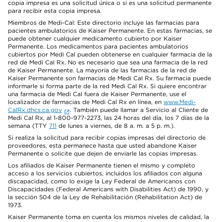
copia impresa es una solicitud única o si es una solicitud permanente
para recibir esta copia impresa.
Miembros de Medi-Cal: Este directorio incluye las farmacias para
pacientes ambulatorios de Kaiser Permanente. En estas farmacias, se
puede obtener cualquier medicamento cubierto por Kaiser
Permanente. Los medicamentos para pacientes ambulatorios
cubiertos por Medi Cal pueden obtenerse en cualquier farmacia de la
red de Medi Cal Rx. No es necesario que sea una farmacia de la red
de Kaiser Permanente. La mayoría de las farmacias de la red de
Kaiser Permanente son farmacias de Medi Cal Rx. Su farmacia puede
informarle si forma parte de la red Medi Cal Rx. Si quiere encontrar
una farmacia de Medi Cal fuera de Kaiser Permanente, use el
localizador de farmacias de Medi Cal Rx en línea, en
www.Medi-
CalRx.dhcs.ca.gov
. También puede llamar a Servicio al Cliente de
Medi Cal Rx, al 1-800-977-2273, las 24 horas del día, los 7 días de la
semana (TTY
711
de lunes a viernes, de 8 a. m. a 5 p. m.).
Si realiza la solicitud para recibir copias impresas del directorio de
proveedores, esta permanece hasta que usted abandone Kaiser
Permanente o solicite que dejen de enviarle las copias impresas.
Los afiliados de Kaiser Permanente tienen el mismo y completo
acceso a los servicios cubiertos, incluidos los afiliados con alguna
discapacidad, como lo exige la Ley Federal de Americanos con
Discapacidades (Federal Americans with Disabilities Act) de 1990, y
la sección 504 de la Ley de Rehabilitación (Rehabilitation Act) de
1973.
Kaiser Permanente toma en cuenta los mismos niveles de calidad, la