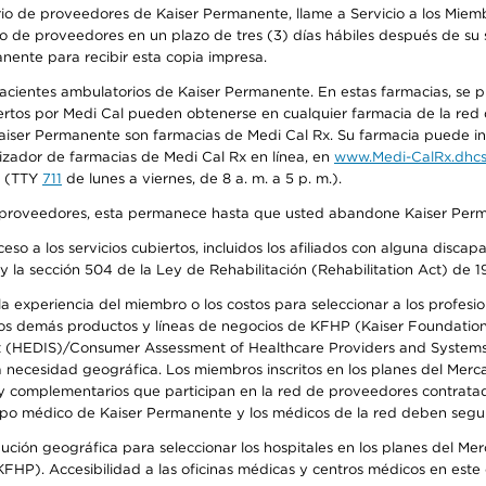
io de proveedores de Kaiser Permanente, llame a Servicio a los Miembr
o de proveedores en un plazo de tres (3) días hábiles después de su s
anente para recibir esta copia impresa.
 pacientes ambulatorios de Kaiser Permanente. En estas farmacias, se
tos por Medi Cal pueden obtenerse en cualquier farmacia de la red d
iser Permanente son farmacias de Medi Cal Rx. Su farmacia puede info
izador de farmacias de Medi Cal Rx en línea, en
www.Medi-CalRx.dhcs
na (TTY
711
de lunes a viernes, de 8 a. m. a 5 p. m.).
o de proveedores, esta permanece hasta que usted abandone Kaiser Perm
so a los servicios cubiertos, incluidos los afiliados con alguna disc
y la sección 504 de la Ley de Rehabilitación (Rehabilitation Act) de 1
 experiencia del miembro o los costos para seleccionar a los profesiona
s demás productos y líneas de negocios de KFHP (Kaiser Foundation He
t (HEDIS)/Consumer Assessment of Healthcare Providers and Systems (
la necesidad geográfica. Los miembros inscritos en los planes del Me
s y complementarios que participan en la red de proveedores contrata
o médico de Kaiser Permanente y los médicos de la red deben seguir l
ribución geográfica para seleccionar los hospitales en los planes del 
HP). Accesibilidad a las oficinas médicas y centros médicos en este d