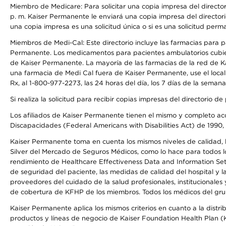
Miembro de Medicare: Para solicitar una copia impresa del director
p. m. Kaiser Permanente le enviará una copia impresa del directori
una copia impresa es una solicitud única o si es una solicitud perm
Miembros de Medi-Cal: Este directorio incluye las farmacias para
Permanente. Los medicamentos para pacientes ambulatorios cubier
de Kaiser Permanente. La mayoría de las farmacias de la red de Ka
una farmacia de Medi Cal fuera de Kaiser Permanente, use el local
Rx, al 1-800-977-2273, las 24 horas del día, los 7 días de la sema
Si realiza la solicitud para recibir copias impresas del directori
Los afiliados de Kaiser Permanente tienen el mismo y completo acce
Discapacidades (Federal Americans with Disabilities Act) de 1990, 
Kaiser Permanente toma en cuenta los mismos niveles de calidad, la
Silver del Mercado de Seguros Médicos, como lo hace para todos lo
rendimiento de Healthcare Effectiveness Data and Information Se
de seguridad del paciente, las medidas de calidad del hospital y 
proveedores del cuidado de la salud profesionales, institucionale
de cobertura de KFHP de los miembros. Todos los médicos del grup
Kaiser Permanente aplica los mismos criterios en cuanto a la dist
productos y líneas de negocio de Kaiser Foundation Health Plan (KF