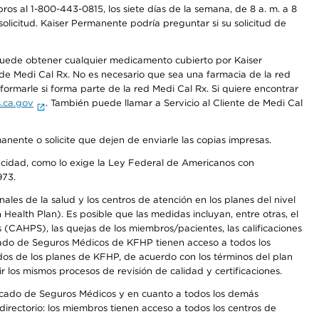
os al 1-800-443-0815, los siete días de la semana, de 8 a. m. a 8
olicitud. Kaiser Permanente podría preguntar si su solicitud de
 puede obtener cualquier medicamento cubierto por Kaiser
e Medi Cal Rx. No es necesario que sea una farmacia de la red
rmarle si forma parte de la red Medi Cal Rx. Si quiere encontrar
.ca.gov
. También puede llamar a Servicio al Cliente de Medi Cal
anente o solicite que dejen de enviarle las copias impresas.
apacidad, como lo exige la Ley Federal de Americanos con
973.
les de la salud y los centros de atención en los planes del nivel
alth Plan). Es posible que las medidas incluyan, entre otras, el
CAHPS), las quejas de los miembros/pacientes, las calificaciones
rcado de Seguros Médicos de KFHP tienen acceso a todos los
dos de los planes de KFHP, de acuerdo con los términos del plan
os mismos procesos de revisión de calidad y certificaciones.
Mercado de Seguros Médicos y en cuanto a todos los demás
irectorio: los miembros tienen acceso a todos los centros de