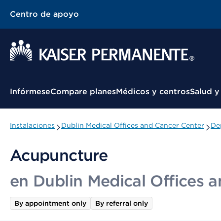
Centro de apoyo
Menú contextual
Infórmese
Compare planes
Médicos y centros
Salud y
Instalaciones
Dublin Medical Offices and Cancer Center
De
Acupuncture
en Dublin Medical Offices 
By appointment only
By referral only