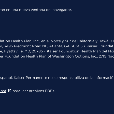
rirán en una nueva ventana del navegador.
ation Health Plan, Inc., en el Norte y Sur de California y Hawái 
r, 3495 Piedmont Road NE, Atlanta, GA 30305 • Kaiser Foundatio
ve, Hyattsville, MD, 20785 • Kaiser Foundation Health Plan del N
ser Foundation Health Plan of Washington Options, Inc., 2715 N
spanol. Kaiser Permanente no se responsabiliza de la información
obat
para leer archivos PDFs.