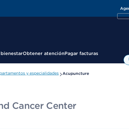
Age
 bienestar
Obtener atención
Pagar facturas
partamentos y especialidades
Acupuncture
and Cancer Center