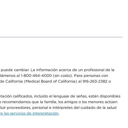
os puede cambiar. La información acerca de un profesional de la
a, llámenos al 1-800-464-4000 (sin costo). Para personas con
e California (Medical Board of California) al 916-263-2382 o
ción calificados, incluido el lenguaje de señas, están disponibles
 No recomendamos que la familia, los amigos o los menores actúen
luir proveedores, personal e intérpretes del cuidado de la salud
 los servicios de interpretación
.