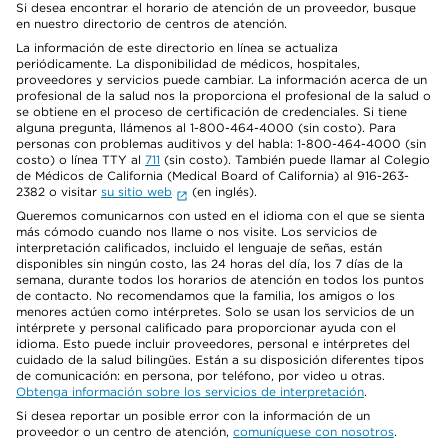
Si desea encontrar el horario de atención de un proveedor, busque
en nuestro directorio de centros de atención.
La información de este directorio en línea se actualiza
periódicamente. La disponibilidad de médicos, hospitales,
proveedores y servicios puede cambiar. La información acerca de un
profesional de la salud nos la proporciona el profesional de la salud o
se obtiene en el proceso de certificación de credenciales. Si tiene
alguna pregunta, llámenos al 1-800-464-4000 (sin costo). Para
personas con problemas auditivos y del habla: 1-800-464-4000 (sin
costo) o línea TTY al
711
(sin costo). También puede llamar al Colegio
de Médicos de California (Medical Board of California) al 916-263-
2382 o visitar
su sitio web
(en inglés).
Queremos comunicarnos con usted en el idioma con el que se sienta
más cómodo cuando nos llame o nos visite. Los servicios de
interpretación calificados, incluido el lenguaje de señas, están
disponibles sin ningún costo, las 24 horas del día, los 7 días de la
semana, durante todos los horarios de atención en todos los puntos
de contacto. No recomendamos que la familia, los amigos o los
menores actúen como intérpretes. Solo se usan los servicios de un
intérprete y personal calificado para proporcionar ayuda con el
idioma. Esto puede incluir proveedores, personal e intérpretes del
cuidado de la salud bilingües. Están a su disposición diferentes tipos
de comunicación: en persona, por teléfono, por video u otras.
Obtenga información sobre los servicios de interpretación
.
Si desea reportar un posible error con la información de un
proveedor o un centro de atención,
comuníquese con nosotros
.