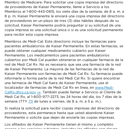
Miembro de Medicare: Para solicitar una copia impresa del directorio
de proveedores de Kaiser Permanente, llame a Servicio a los
Miembros al 1-800-443-0815, los siete días de la semana, de 8 a. m. a
8 p. m. Kaiser Permanente le enviará una copia impresa del directorio
de proveedores en un plazo de tres (3) días hábiles después de su
solicitud. Kaiser Permanente podría preguntar si su solicitud de una
copia impresa es una solicitud única o si es una solicitud permanente
para recibir esta copia impresa.
Miembros de Medi-Cal: Este directorio incluye las farmacias para
pacientes ambulatorios de Kaiser Permanente. En estas farmacias, se
puede obtener cualquier medicamento cubierto por Kaiser
Permanente. Los medicamentos para pacientes ambulatorios
cubiertos por Medi Cal pueden obtenerse en cualquier farmacia de la
red de Medi Cal Rx. No es necesario que sea una farmacia de la red
de Kaiser Permanente. La mayoría de las farmacias de la red de
Kaiser Permanente son farmacias de Medi Cal Rx. Su farmacia puede
informarle si forma parte de la red Medi Cal Rx. Si quiere encontrar
una farmacia de Medi Cal fuera de Kaiser Permanente, use el
localizador de farmacias de Medi Cal Rx en línea, en
www.Medi-
CalRx.dhcs.ca.gov
. También puede llamar a Servicio al Cliente de
Medi Cal Rx, al 1-800-977-2273, las 24 horas del día, los 7 días de la
semana (TTY
711
de lunes a viernes, de 8 a. m. a 5 p. m.).
Si realiza la solicitud para recibir copias impresas del directorio de
proveedores, esta permanece hasta que usted abandone Kaiser
Permanente o solicite que dejen de enviarle las copias impresas.
Los afiliados de Kaiser Permanente tienen el mismo y completo
acceso a los servicios cubiertos, incluidos los afiliados con alguna