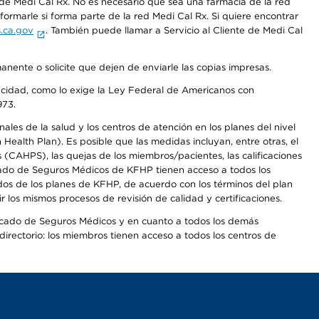
e Medi Cal Rx. No es necesario que sea una farmacia de la red
rmarle si forma parte de la red Medi Cal Rx. Si quiere encontrar
.ca.gov
. También puede llamar a Servicio al Cliente de Medi Cal
anente o solicite que dejen de enviarle las copias impresas.
apacidad, como lo exige la Ley Federal de Americanos con
973.
les de la salud y los centros de atención en los planes del nivel
alth Plan). Es posible que las medidas incluyan, entre otras, el
CAHPS), las quejas de los miembros/pacientes, las calificaciones
rcado de Seguros Médicos de KFHP tienen acceso a todos los
dos de los planes de KFHP, de acuerdo con los términos del plan
os mismos procesos de revisión de calidad y certificaciones.
Mercado de Seguros Médicos y en cuanto a todos los demás
irectorio: los miembros tienen acceso a todos los centros de