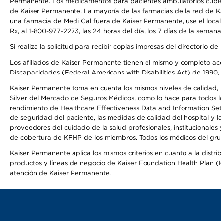
Permanente. Los medicamentos para pacientes ambulatorios cubier
de Kaiser Permanente. La mayoría de las farmacias de la red de Ka
una farmacia de Medi Cal fuera de Kaiser Permanente, use el local
Rx, al 1-800-977-2273, las 24 horas del día, los 7 días de la sema
Si realiza la solicitud para recibir copias impresas del directori
Los afiliados de Kaiser Permanente tienen el mismo y completo acce
Discapacidades (Federal Americans with Disabilities Act) de 1990, 
Kaiser Permanente toma en cuenta los mismos niveles de calidad, la
Silver del Mercado de Seguros Médicos, como lo hace para todos lo
rendimiento de Healthcare Effectiveness Data and Information Se
de seguridad del paciente, las medidas de calidad del hospital y 
proveedores del cuidado de la salud profesionales, institucionale
de cobertura de KFHP de los miembros. Todos los médicos del grup
Kaiser Permanente aplica los mismos criterios en cuanto a la dist
productos y líneas de negocio de Kaiser Foundation Health Plan (KF
atención de Kaiser Permanente.