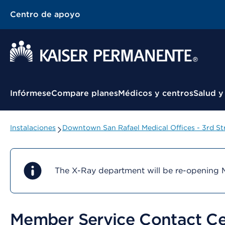
Centro de apoyo
Menú contextual
Infórmese
Compare planes
Médicos y centros
Salud y
Instalaciones
Downtown San Rafael Medical Offices - 3rd St
The X-Ray department will be re-opening 
Member Service Contact Ce