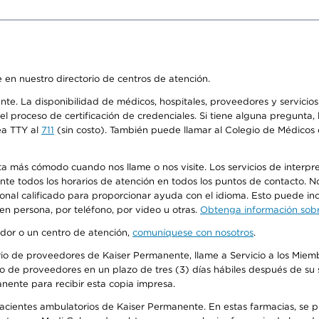
 en nuestro directorio de centros de atención.
ente. La disponibilidad de médicos, hospitales, proveedores y servici
n el proceso de certificación de credenciales. Si tiene alguna pregunt
ea TTY al
711
(sin costo). También puede llamar al Colegio de Médicos d
más cómodo cuando nos llame o nos visite. Los servicios de interpreta
urante todos los horarios de atención en todos los puntos de contacto.
sonal calificado para proporcionar ayuda con el idioma. Esto puede inc
 en persona, por teléfono, por video u otras.
Obtenga información sobre
edor o un centro de atención,
comuníquese con nosotros
.
io de proveedores de Kaiser Permanente, llame a Servicio a los Miembr
o de proveedores en un plazo de tres (3) días hábiles después de su s
anente para recibir esta copia impresa.
 pacientes ambulatorios de Kaiser Permanente. En estas farmacias, se