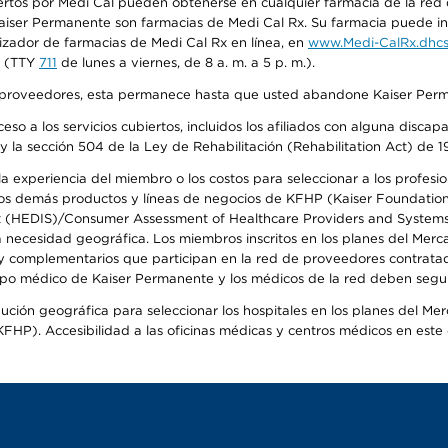
tos por Medi Cal pueden obtenerse en cualquier farmacia de la red d
iser Permanente son farmacias de Medi Cal Rx. Su farmacia puede info
izador de farmacias de Medi Cal Rx en línea, en
www.Medi-CalRx.dhcs
na (TTY
711
de lunes a viernes, de 8 a. m. a 5 p. m.).
o de proveedores, esta permanece hasta que usted abandone Kaiser Perm
so a los servicios cubiertos, incluidos los afiliados con alguna disc
y la sección 504 de la Ley de Rehabilitación (Rehabilitation Act) de 1
 experiencia del miembro o los costos para seleccionar a los profesiona
s demás productos y líneas de negocios de KFHP (Kaiser Foundation He
t (HEDIS)/Consumer Assessment of Healthcare Providers and Systems (
la necesidad geográfica. Los miembros inscritos en los planes del Me
s y complementarios que participan en la red de proveedores contrata
o médico de Kaiser Permanente y los médicos de la red deben seguir l
ribución geográfica para seleccionar los hospitales en los planes del 
HP). Accesibilidad a las oficinas médicas y centros médicos en este d