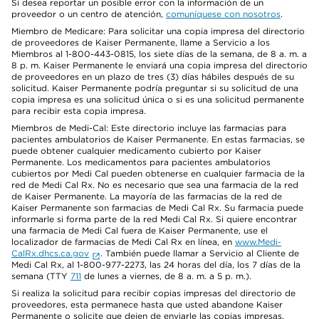
Si desea reportar un posible error con la información de un
proveedor o un centro de atención,
comuníquese con nosotros
.
Miembro de Medicare: Para solicitar una copia impresa del directorio
de proveedores de Kaiser Permanente, llame a Servicio a los
Miembros al 1-800-443-0815, los siete días de la semana, de 8 a. m. a
8 p. m. Kaiser Permanente le enviará una copia impresa del directorio
de proveedores en un plazo de tres (3) días hábiles después de su
solicitud. Kaiser Permanente podría preguntar si su solicitud de una
copia impresa es una solicitud única o si es una solicitud permanente
para recibir esta copia impresa.
Miembros de Medi-Cal: Este directorio incluye las farmacias para
pacientes ambulatorios de Kaiser Permanente. En estas farmacias, se
puede obtener cualquier medicamento cubierto por Kaiser
Permanente. Los medicamentos para pacientes ambulatorios
cubiertos por Medi Cal pueden obtenerse en cualquier farmacia de la
red de Medi Cal Rx. No es necesario que sea una farmacia de la red
de Kaiser Permanente. La mayoría de las farmacias de la red de
Kaiser Permanente son farmacias de Medi Cal Rx. Su farmacia puede
informarle si forma parte de la red Medi Cal Rx. Si quiere encontrar
una farmacia de Medi Cal fuera de Kaiser Permanente, use el
localizador de farmacias de Medi Cal Rx en línea, en
www.Medi-
CalRx.dhcs.ca.gov
. También puede llamar a Servicio al Cliente de
Medi Cal Rx, al 1-800-977-2273, las 24 horas del día, los 7 días de la
semana (TTY
711
de lunes a viernes, de 8 a. m. a 5 p. m.).
Si realiza la solicitud para recibir copias impresas del directorio de
proveedores, esta permanece hasta que usted abandone Kaiser
Permanente o solicite que dejen de enviarle las copias impresas.