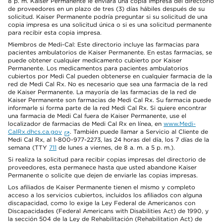
8 p. m. Kaiser Permanente le enviará una copia impresa del directorio
de proveedores en un plazo de tres (3) días hábiles después de su
solicitud. Kaiser Permanente podría preguntar si su solicitud de una
copia impresa es una solicitud única o si es una solicitud permanente
para recibir esta copia impresa.
Miembros de Medi-Cal: Este directorio incluye las farmacias para
pacientes ambulatorios de Kaiser Permanente. En estas farmacias, se
puede obtener cualquier medicamento cubierto por Kaiser
Permanente. Los medicamentos para pacientes ambulatorios
cubiertos por Medi Cal pueden obtenerse en cualquier farmacia de la
red de Medi Cal Rx. No es necesario que sea una farmacia de la red
de Kaiser Permanente. La mayoría de las farmacias de la red de
Kaiser Permanente son farmacias de Medi Cal Rx. Su farmacia puede
informarle si forma parte de la red Medi Cal Rx. Si quiere encontrar
una farmacia de Medi Cal fuera de Kaiser Permanente, use el
localizador de farmacias de Medi Cal Rx en línea, en
www.Medi-
CalRx.dhcs.ca.gov
. También puede llamar a Servicio al Cliente de
Medi Cal Rx, al 1-800-977-2273, las 24 horas del día, los 7 días de la
semana (TTY
711
de lunes a viernes, de 8 a. m. a 5 p. m.).
Si realiza la solicitud para recibir copias impresas del directorio de
proveedores, esta permanece hasta que usted abandone Kaiser
Permanente o solicite que dejen de enviarle las copias impresas.
Los afiliados de Kaiser Permanente tienen el mismo y completo
acceso a los servicios cubiertos, incluidos los afiliados con alguna
discapacidad, como lo exige la Ley Federal de Americanos con
Discapacidades (Federal Americans with Disabilities Act) de 1990, y
la sección 504 de la Ley de Rehabilitación (Rehabilitation Act) de