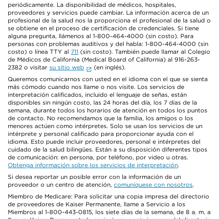
periódicamente. La disponibilidad de médicos, hospitales,
proveedores y servicios puede cambiar. La información acerca de un
profesional de la salud nos la proporciona el profesional de la salud o
se obtiene en el proceso de certificación de credenciales. Si tiene
alguna pregunta, llámenos al 1-800-464-4000 (sin costo). Para
personas con problemas auditivos y del habla: 1-800-464-4000 (sin
costo) o línea TTY al
711
(sin costo). También puede llamar al Colegio
de Médicos de California (Medical Board of California) al 916-263-
2382 o visitar
su sitio web
(en inglés).
Queremos comunicarnos con usted en el idioma con el que se sienta
más cómodo cuando nos llame o nos visite. Los servicios de
interpretación calificados, incluido el lenguaje de señas, están
disponibles sin ningún costo, las 24 horas del día, los 7 días de la
semana, durante todos los horarios de atención en todos los puntos
de contacto. No recomendamos que la familia, los amigos o los
menores actúen como intérpretes. Solo se usan los servicios de un
intérprete y personal calificado para proporcionar ayuda con el
idioma. Esto puede incluir proveedores, personal e intérpretes del
cuidado de la salud bilingües. Están a su disposición diferentes tipos
de comunicación: en persona, por teléfono, por video u otras.
Obtenga información sobre los servicios de interpretación
.
Si desea reportar un posible error con la información de un
proveedor o un centro de atención,
comuníquese con nosotros
.
Miembro de Medicare: Para solicitar una copia impresa del directorio
de proveedores de Kaiser Permanente, llame a Servicio a los
Miembros al 1-800-443-0815, los siete días de la semana, de 8 a. m. a