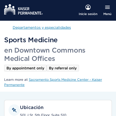
Menú
Inicie sesión
Departamentos y especialidades
Departamentos y especialidades
Sports Medicine
en Downtown Commons
Medical Offices
By appointment only
By referral only
Learn more at
Sacramento Sports Medicine Center - Kaiser
Permanente
Ubicación
501 J St, 5th Floor, Suite 510