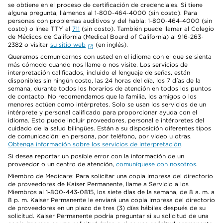
se obtiene en el proceso de certificación de credenciales. Si tiene
alguna pregunta, llámenos al 1-800-464-4000 (sin costo). Para
personas con problemas auditivos y del habla: 1-800-464-4000 (sin
costo) o línea TTY al
711
(sin costo). También puede llamar al Colegio
de Médicos de California (Medical Board of California) al 916-263-
2382 o visitar
su sitio web
(en inglés).
Queremos comunicarnos con usted en el idioma con el que se sienta
más cómodo cuando nos llame o nos visite. Los servicios de
interpretación calificados, incluido el lenguaje de señas, están
disponibles sin ningún costo, las 24 horas del día, los 7 días de la
semana, durante todos los horarios de atención en todos los puntos
de contacto. No recomendamos que la familia, los amigos o los
menores actúen como intérpretes. Solo se usan los servicios de un
intérprete y personal calificado para proporcionar ayuda con el
idioma. Esto puede incluir proveedores, personal e intérpretes del
cuidado de la salud bilingües. Están a su disposición diferentes tipos
de comunicación: en persona, por teléfono, por video u otras.
Obtenga información sobre los servicios de interpretación
.
Si desea reportar un posible error con la información de un
proveedor o un centro de atención,
comuníquese con nosotros
.
Miembro de Medicare: Para solicitar una copia impresa del directorio
de proveedores de Kaiser Permanente, llame a Servicio a los
Miembros al 1-800-443-0815, los siete días de la semana, de 8 a. m. a
8 p. m. Kaiser Permanente le enviará una copia impresa del directorio
de proveedores en un plazo de tres (3) días hábiles después de su
solicitud. Kaiser Permanente podría preguntar si su solicitud de una