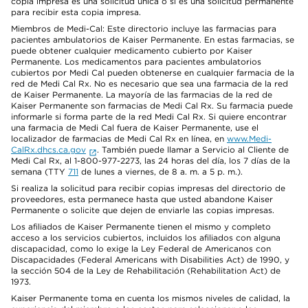
copia impresa es una solicitud única o si es una solicitud permanente
para recibir esta copia impresa.
Miembros de Medi-Cal: Este directorio incluye las farmacias para
pacientes ambulatorios de Kaiser Permanente. En estas farmacias, se
puede obtener cualquier medicamento cubierto por Kaiser
Permanente. Los medicamentos para pacientes ambulatorios
cubiertos por Medi Cal pueden obtenerse en cualquier farmacia de la
red de Medi Cal Rx. No es necesario que sea una farmacia de la red
de Kaiser Permanente. La mayoría de las farmacias de la red de
Kaiser Permanente son farmacias de Medi Cal Rx. Su farmacia puede
informarle si forma parte de la red Medi Cal Rx. Si quiere encontrar
una farmacia de Medi Cal fuera de Kaiser Permanente, use el
localizador de farmacias de Medi Cal Rx en línea, en
www.Medi-
CalRx.dhcs.ca.gov
. También puede llamar a Servicio al Cliente de
Medi Cal Rx, al 1-800-977-2273, las 24 horas del día, los 7 días de la
semana (TTY
711
de lunes a viernes, de 8 a. m. a 5 p. m.).
Si realiza la solicitud para recibir copias impresas del directorio de
proveedores, esta permanece hasta que usted abandone Kaiser
Permanente o solicite que dejen de enviarle las copias impresas.
Los afiliados de Kaiser Permanente tienen el mismo y completo
acceso a los servicios cubiertos, incluidos los afiliados con alguna
discapacidad, como lo exige la Ley Federal de Americanos con
Discapacidades (Federal Americans with Disabilities Act) de 1990, y
la sección 504 de la Ley de Rehabilitación (Rehabilitation Act) de
1973.
Kaiser Permanente toma en cuenta los mismos niveles de calidad, la