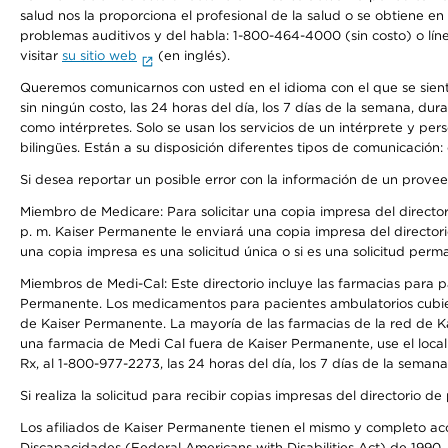
salud nos la proporciona el profesional de la salud o se obtiene e
problemas auditivos y del habla: 1-800-464-4000 (sin costo) o lín
visitar
su sitio web
(en inglés).
Queremos comunicarnos con usted en el idioma con el que se sienta 
sin ningún costo, las 24 horas del día, los 7 días de la semana, d
como intérpretes. Solo se usan los servicios de un intérprete y per
bilingües. Están a su disposición diferentes tipos de comunicación:
Si desea reportar un posible error con la información de un prove
Miembro de Medicare: Para solicitar una copia impresa del director
p. m. Kaiser Permanente le enviará una copia impresa del directori
una copia impresa es una solicitud única o si es una solicitud perm
Miembros de Medi-Cal: Este directorio incluye las farmacias para
Permanente. Los medicamentos para pacientes ambulatorios cubier
de Kaiser Permanente. La mayoría de las farmacias de la red de Ka
una farmacia de Medi Cal fuera de Kaiser Permanente, use el local
Rx, al 1-800-977-2273, las 24 horas del día, los 7 días de la sema
Si realiza la solicitud para recibir copias impresas del directori
Los afiliados de Kaiser Permanente tienen el mismo y completo acce
Discapacidades (Federal Americans with Disabilities Act) de 1990, 