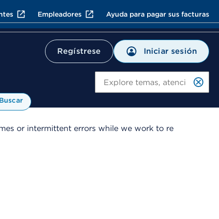
ntes
Empleadores
Ayuda para pagar sus facturas
Iniciar sesión
Regístrese
Bu
Buscar
es or intermittent errors while we work to re