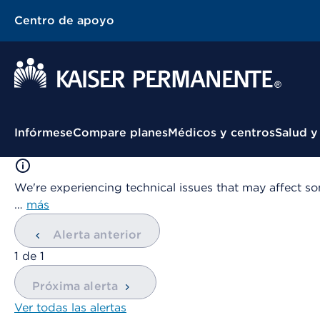
Centro de apoyo
Menú contextual
Infórmese
Compare planes
Médicos y centros
Salud y
We're experiencing technical issues that may affect so
…
más
Alerta anterior
mostrando
1
de
1
Próxima alerta
Ver todas las alertas