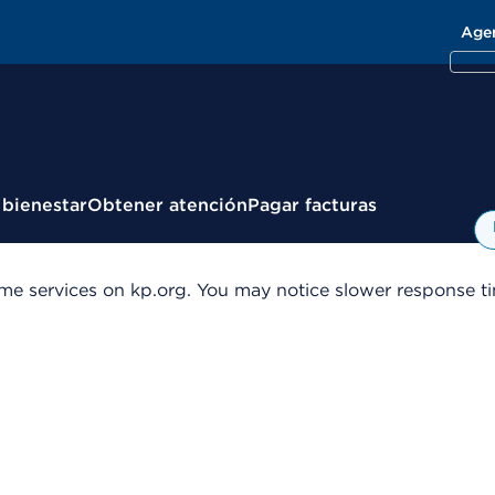
Age
 bienestar
Obtener atención
Pagar facturas
me services on kp.org. You may notice slower response tim