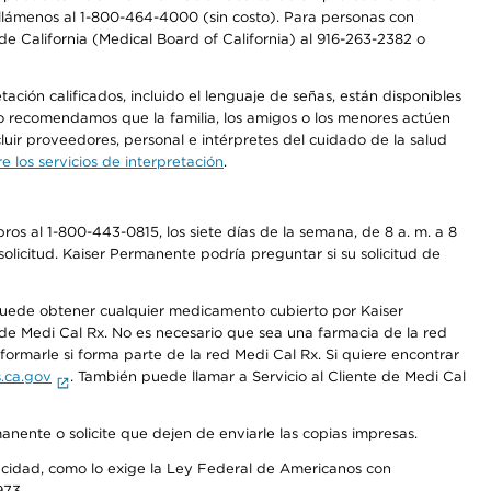
a, llámenos al 1-800-464-4000 (sin costo). Para personas con
e California (Medical Board of California) al 916-263-2382 o
ción calificados, incluido el lenguaje de señas, están disponibles
 No recomendamos que la familia, los amigos o los menores actúen
luir proveedores, personal e intérpretes del cuidado de la salud
 los servicios de interpretación
.
os al 1-800-443-0815, los siete días de la semana, de 8 a. m. a 8
olicitud. Kaiser Permanente podría preguntar si su solicitud de
 puede obtener cualquier medicamento cubierto por Kaiser
e Medi Cal Rx. No es necesario que sea una farmacia de la red
rmarle si forma parte de la red Medi Cal Rx. Si quiere encontrar
.ca.gov
. También puede llamar a Servicio al Cliente de Medi Cal
anente o solicite que dejen de enviarle las copias impresas.
apacidad, como lo exige la Ley Federal de Americanos con
973.