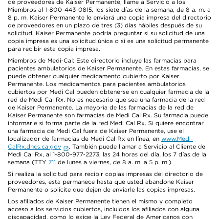
de proveedores de Kaiser Permanente, llame a Servicio a los
Miembros al 1-800-443-0815, los siete días de la semana, de 8 a. m. a
8 p. m. Kaiser Permanente le enviará una copia impresa del directorio
de proveedores en un plazo de tres (3) días hábiles después de su
solicitud. Kaiser Permanente podría preguntar si su solicitud de una
copia impresa es una solicitud única o si es una solicitud permanente
para recibir esta copia impresa.
Miembros de Medi-Cal: Este directorio incluye las farmacias para
pacientes ambulatorios de Kaiser Permanente. En estas farmacias, se
puede obtener cualquier medicamento cubierto por Kaiser
Permanente. Los medicamentos para pacientes ambulatorios
cubiertos por Medi Cal pueden obtenerse en cualquier farmacia de la
red de Medi Cal Rx. No es necesario que sea una farmacia de la red
de Kaiser Permanente. La mayoría de las farmacias de la red de
Kaiser Permanente son farmacias de Medi Cal Rx. Su farmacia puede
informarle si forma parte de la red Medi Cal Rx. Si quiere encontrar
una farmacia de Medi Cal fuera de Kaiser Permanente, use el
localizador de farmacias de Medi Cal Rx en línea, en
www.Medi-
CalRx.dhcs.ca.gov
. También puede llamar a Servicio al Cliente de
Medi Cal Rx, al 1-800-977-2273, las 24 horas del día, los 7 días de la
semana (TTY
711
de lunes a viernes, de 8 a. m. a 5 p. m.).
Si realiza la solicitud para recibir copias impresas del directorio de
proveedores, esta permanece hasta que usted abandone Kaiser
Permanente o solicite que dejen de enviarle las copias impresas.
Los afiliados de Kaiser Permanente tienen el mismo y completo
acceso a los servicios cubiertos, incluidos los afiliados con alguna
discapacidad, como lo exige la Ley Federal de Americanos con