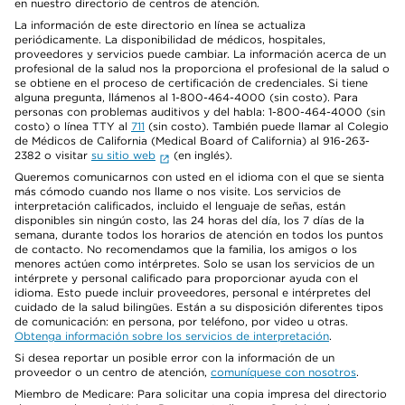
en nuestro directorio de centros de atención.
La información de este directorio en línea se actualiza
periódicamente. La disponibilidad de médicos, hospitales,
proveedores y servicios puede cambiar. La información acerca de un
profesional de la salud nos la proporciona el profesional de la salud o
se obtiene en el proceso de certificación de credenciales. Si tiene
alguna pregunta, llámenos al 1-800-464-4000 (sin costo). Para
personas con problemas auditivos y del habla: 1-800-464-4000 (sin
costo) o línea TTY al
711
(sin costo). También puede llamar al Colegio
de Médicos de California (Medical Board of California) al 916-263-
2382 o visitar
su sitio web
(en inglés).
Queremos comunicarnos con usted en el idioma con el que se sienta
más cómodo cuando nos llame o nos visite. Los servicios de
interpretación calificados, incluido el lenguaje de señas, están
disponibles sin ningún costo, las 24 horas del día, los 7 días de la
semana, durante todos los horarios de atención en todos los puntos
de contacto. No recomendamos que la familia, los amigos o los
menores actúen como intérpretes. Solo se usan los servicios de un
intérprete y personal calificado para proporcionar ayuda con el
idioma. Esto puede incluir proveedores, personal e intérpretes del
cuidado de la salud bilingües. Están a su disposición diferentes tipos
de comunicación: en persona, por teléfono, por video u otras.
Obtenga información sobre los servicios de interpretación
.
Si desea reportar un posible error con la información de un
proveedor o un centro de atención,
comuníquese con nosotros
.
Miembro de Medicare: Para solicitar una copia impresa del directorio