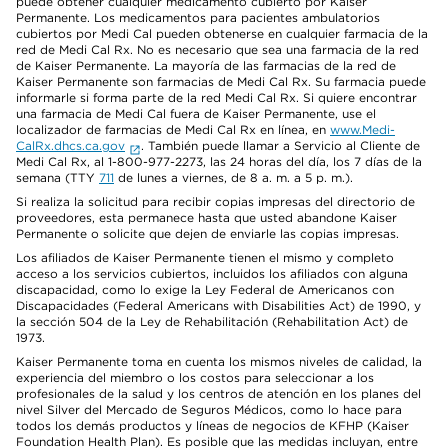
puede obtener cualquier medicamento cubierto por Kaiser
Permanente. Los medicamentos para pacientes ambulatorios
cubiertos por Medi Cal pueden obtenerse en cualquier farmacia de la
red de Medi Cal Rx. No es necesario que sea una farmacia de la red
de Kaiser Permanente. La mayoría de las farmacias de la red de
Kaiser Permanente son farmacias de Medi Cal Rx. Su farmacia puede
informarle si forma parte de la red Medi Cal Rx. Si quiere encontrar
una farmacia de Medi Cal fuera de Kaiser Permanente, use el
localizador de farmacias de Medi Cal Rx en línea, en
www.Medi-
CalRx.dhcs.ca.gov
. También puede llamar a Servicio al Cliente de
Medi Cal Rx, al 1-800-977-2273, las 24 horas del día, los 7 días de la
semana (TTY
711
de lunes a viernes, de 8 a. m. a 5 p. m.).
Si realiza la solicitud para recibir copias impresas del directorio de
proveedores, esta permanece hasta que usted abandone Kaiser
Permanente o solicite que dejen de enviarle las copias impresas.
Los afiliados de Kaiser Permanente tienen el mismo y completo
acceso a los servicios cubiertos, incluidos los afiliados con alguna
discapacidad, como lo exige la Ley Federal de Americanos con
Discapacidades (Federal Americans with Disabilities Act) de 1990, y
la sección 504 de la Ley de Rehabilitación (Rehabilitation Act) de
1973.
Kaiser Permanente toma en cuenta los mismos niveles de calidad, la
experiencia del miembro o los costos para seleccionar a los
profesionales de la salud y los centros de atención en los planes del
nivel Silver del Mercado de Seguros Médicos, como lo hace para
todos los demás productos y líneas de negocios de KFHP (Kaiser
Foundation Health Plan). Es posible que las medidas incluyan, entre