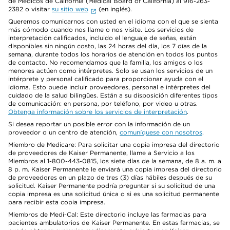
de Médicos de California (Medical Board of California) al 916-263-
2382 o visitar
su sitio web
(en inglés).
Queremos comunicarnos con usted en el idioma con el que se sienta
más cómodo cuando nos llame o nos visite. Los servicios de
interpretación calificados, incluido el lenguaje de señas, están
disponibles sin ningún costo, las 24 horas del día, los 7 días de la
semana, durante todos los horarios de atención en todos los puntos
de contacto. No recomendamos que la familia, los amigos o los
menores actúen como intérpretes. Solo se usan los servicios de un
intérprete y personal calificado para proporcionar ayuda con el
idioma. Esto puede incluir proveedores, personal e intérpretes del
cuidado de la salud bilingües. Están a su disposición diferentes tipos
de comunicación: en persona, por teléfono, por video u otras.
Obtenga información sobre los servicios de interpretación
.
Si desea reportar un posible error con la información de un
proveedor o un centro de atención,
comuníquese con nosotros
.
Miembro de Medicare: Para solicitar una copia impresa del directorio
de proveedores de Kaiser Permanente, llame a Servicio a los
Miembros al 1-800-443-0815, los siete días de la semana, de 8 a. m. a
8 p. m. Kaiser Permanente le enviará una copia impresa del directorio
de proveedores en un plazo de tres (3) días hábiles después de su
solicitud. Kaiser Permanente podría preguntar si su solicitud de una
copia impresa es una solicitud única o si es una solicitud permanente
para recibir esta copia impresa.
Miembros de Medi-Cal: Este directorio incluye las farmacias para
pacientes ambulatorios de Kaiser Permanente. En estas farmacias, se