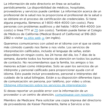
La información de este directorio en línea se actualiza
periódicamente. La disponibilidad de médicos, hospitales,
proveedores y servicios puede cambiar. La información acerca de un
profesional de la salud nos la proporciona el profesional de la salud o
se obtiene en el proceso de certificación de credenciales. Si tiene
alguna pregunta, llámenos al 1-800-464-4000 (sin costo). Para
personas con problemas auditivos y del habla: 1-800-464-4000 (sin
costo) o línea TTY al
711
(sin costo). También puede llamar al Colegio
de Médicos de California (Medical Board of California) al 916-263-
2382 o visitar
su sitio web
(en inglés).
Queremos comunicarnos con usted en el idioma con el que se sienta
más cómodo cuando nos llame o nos visite. Los servicios de
interpretación calificados, incluido el lenguaje de señas, están
disponibles sin ningún costo, las 24 horas del día, los 7 días de la
semana, durante todos los horarios de atención en todos los puntos
de contacto. No recomendamos que la familia, los amigos o los
menores actúen como intérpretes. Solo se usan los servicios de un
intérprete y personal calificado para proporcionar ayuda con el
idioma. Esto puede incluir proveedores, personal e intérpretes del
cuidado de la salud bilingües. Están a su disposición diferentes tipos
de comunicación: en persona, por teléfono, por video u otras.
Obtenga información sobre los servicios de interpretación
.
Si desea reportar un posible error con la información de un
proveedor o un centro de atención,
comuníquese con nosotros
.
Miembro de Medicare: Para solicitar una copia impresa del directorio
de proveedores de Kaiser Permanente, llame a Servicio a los