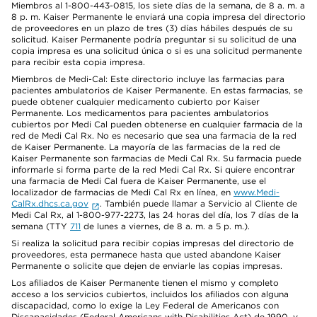
Miembros al 1-800-443-0815, los siete días de la semana, de 8 a. m. a
8 p. m. Kaiser Permanente le enviará una copia impresa del directorio
de proveedores en un plazo de tres (3) días hábiles después de su
solicitud. Kaiser Permanente podría preguntar si su solicitud de una
copia impresa es una solicitud única o si es una solicitud permanente
para recibir esta copia impresa.
Miembros de Medi-Cal: Este directorio incluye las farmacias para
pacientes ambulatorios de Kaiser Permanente. En estas farmacias, se
puede obtener cualquier medicamento cubierto por Kaiser
Permanente. Los medicamentos para pacientes ambulatorios
cubiertos por Medi Cal pueden obtenerse en cualquier farmacia de la
red de Medi Cal Rx. No es necesario que sea una farmacia de la red
de Kaiser Permanente. La mayoría de las farmacias de la red de
Kaiser Permanente son farmacias de Medi Cal Rx. Su farmacia puede
informarle si forma parte de la red Medi Cal Rx. Si quiere encontrar
una farmacia de Medi Cal fuera de Kaiser Permanente, use el
localizador de farmacias de Medi Cal Rx en línea, en
www.Medi-
CalRx.dhcs.ca.gov
. También puede llamar a Servicio al Cliente de
Medi Cal Rx, al 1-800-977-2273, las 24 horas del día, los 7 días de la
semana (TTY
711
de lunes a viernes, de 8 a. m. a 5 p. m.).
Si realiza la solicitud para recibir copias impresas del directorio de
proveedores, esta permanece hasta que usted abandone Kaiser
Permanente o solicite que dejen de enviarle las copias impresas.
Los afiliados de Kaiser Permanente tienen el mismo y completo
acceso a los servicios cubiertos, incluidos los afiliados con alguna
discapacidad, como lo exige la Ley Federal de Americanos con
Discapacidades (Federal Americans with Disabilities Act) de 1990, y