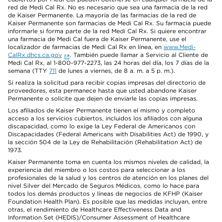
red de Medi Cal Rx. No es necesario que sea una farmacia de la red
de Kaiser Permanente. La mayoría de las farmacias de la red de
Kaiser Permanente son farmacias de Medi Cal Rx. Su farmacia puede
informarle si forma parte de la red Medi Cal Rx. Si quiere encontrar
una farmacia de Medi Cal fuera de Kaiser Permanente, use el
localizador de farmacias de Medi Cal Rx en línea, en
www.Medi-
CalRx.dhcs.ca.gov
. También puede llamar a Servicio al Cliente de
Medi Cal Rx, al 1-800-977-2273, las 24 horas del día, los 7 días de la
semana (TTY
711
de lunes a viernes, de 8 a. m. a 5 p. m.).
Si realiza la solicitud para recibir copias impresas del directorio de
proveedores, esta permanece hasta que usted abandone Kaiser
Permanente o solicite que dejen de enviarle las copias impresas.
Los afiliados de Kaiser Permanente tienen el mismo y completo
acceso a los servicios cubiertos, incluidos los afiliados con alguna
discapacidad, como lo exige la Ley Federal de Americanos con
Discapacidades (Federal Americans with Disabilities Act) de 1990, y
la sección 504 de la Ley de Rehabilitación (Rehabilitation Act) de
1973.
Kaiser Permanente toma en cuenta los mismos niveles de calidad, la
experiencia del miembro o los costos para seleccionar a los
profesionales de la salud y los centros de atención en los planes del
nivel Silver del Mercado de Seguros Médicos, como lo hace para
todos los demás productos y líneas de negocios de KFHP (Kaiser
Foundation Health Plan). Es posible que las medidas incluyan, entre
otras, el rendimiento de Healthcare Effectiveness Data and
Information Set (HEDIS)/Consumer Assessment of Healthcare