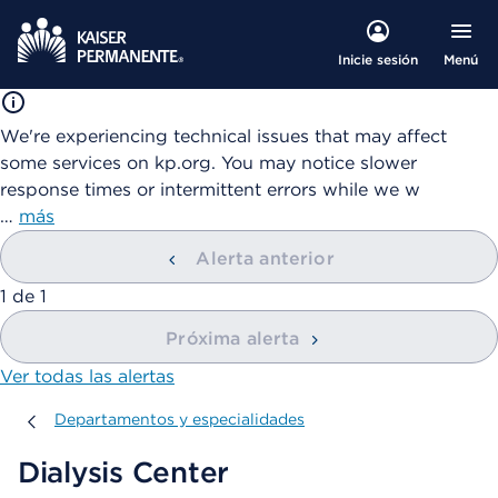
Menú
Inicie sesión
We're experiencing technical issues that may affect
some services on kp.org. You may notice slower
response times or intermittent errors while we w
…
más
Alerta anterior
mostrando
1
de
1
Próxima alerta
Ver todas las alertas
Departamentos y especialidades
Departamentos y especialidades
Dialysis Center