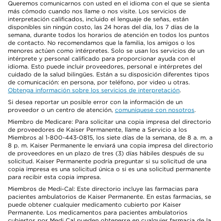
Queremos comunicarnos con usted en el idioma con el que se sienta
más cómodo cuando nos llame o nos visite. Los servicios de
interpretación calificados, incluido el lenguaje de señas, están
disponibles sin ningún costo, las 24 horas del día, los 7 días de la
semana, durante todos los horarios de atención en todos los puntos
de contacto. No recomendamos que la familia, los amigos o los
menores actúen como intérpretes. Solo se usan los servicios de un
intérprete y personal calificado para proporcionar ayuda con el
idioma. Esto puede incluir proveedores, personal e intérpretes del
cuidado de la salud bilingües. Están a su disposición diferentes tipos
de comunicación: en persona, por teléfono, por video u otras.
Obtenga información sobre los servicios de interpretación
.
Si desea reportar un posible error con la información de un
proveedor o un centro de atención,
comuníquese con nosotros
.
Miembro de Medicare: Para solicitar una copia impresa del directorio
de proveedores de Kaiser Permanente, llame a Servicio a los
Miembros al 1-800-443-0815, los siete días de la semana, de 8 a. m. a
8 p. m. Kaiser Permanente le enviará una copia impresa del directorio
de proveedores en un plazo de tres (3) días hábiles después de su
solicitud. Kaiser Permanente podría preguntar si su solicitud de una
copia impresa es una solicitud única o si es una solicitud permanente
para recibir esta copia impresa.
Miembros de Medi-Cal: Este directorio incluye las farmacias para
pacientes ambulatorios de Kaiser Permanente. En estas farmacias, se
puede obtener cualquier medicamento cubierto por Kaiser
Permanente. Los medicamentos para pacientes ambulatorios
cubiertos por Medi Cal pueden obtenerse en cualquier farmacia de la