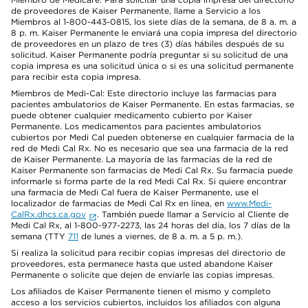
de proveedores de Kaiser Permanente, llame a Servicio a los
Miembros al 1-800-443-0815, los siete días de la semana, de 8 a. m. a
8 p. m. Kaiser Permanente le enviará una copia impresa del directorio
de proveedores en un plazo de tres (3) días hábiles después de su
solicitud. Kaiser Permanente podría preguntar si su solicitud de una
copia impresa es una solicitud única o si es una solicitud permanente
para recibir esta copia impresa.
Miembros de Medi-Cal: Este directorio incluye las farmacias para
pacientes ambulatorios de Kaiser Permanente. En estas farmacias, se
puede obtener cualquier medicamento cubierto por Kaiser
Permanente. Los medicamentos para pacientes ambulatorios
cubiertos por Medi Cal pueden obtenerse en cualquier farmacia de la
red de Medi Cal Rx. No es necesario que sea una farmacia de la red
de Kaiser Permanente. La mayoría de las farmacias de la red de
Kaiser Permanente son farmacias de Medi Cal Rx. Su farmacia puede
informarle si forma parte de la red Medi Cal Rx. Si quiere encontrar
una farmacia de Medi Cal fuera de Kaiser Permanente, use el
localizador de farmacias de Medi Cal Rx en línea, en
www.Medi-
CalRx.dhcs.ca.gov
. También puede llamar a Servicio al Cliente de
Medi Cal Rx, al 1-800-977-2273, las 24 horas del día, los 7 días de la
semana (TTY
711
de lunes a viernes, de 8 a. m. a 5 p. m.).
Si realiza la solicitud para recibir copias impresas del directorio de
proveedores, esta permanece hasta que usted abandone Kaiser
Permanente o solicite que dejen de enviarle las copias impresas.
Los afiliados de Kaiser Permanente tienen el mismo y completo
acceso a los servicios cubiertos, incluidos los afiliados con alguna