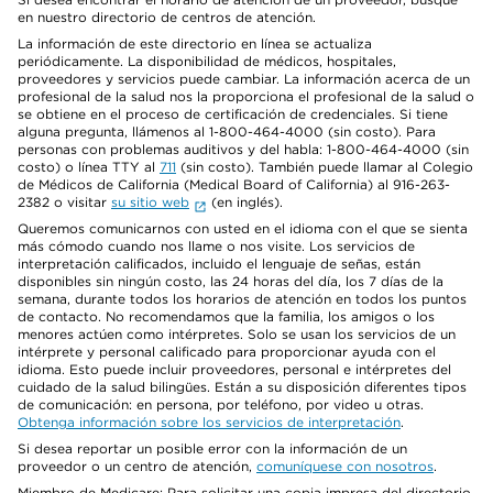
en nuestro directorio de centros de atención.
La información de este directorio en línea se actualiza
periódicamente. La disponibilidad de médicos, hospitales,
proveedores y servicios puede cambiar. La información acerca de un
profesional de la salud nos la proporciona el profesional de la salud o
se obtiene en el proceso de certificación de credenciales. Si tiene
alguna pregunta, llámenos al 1-800-464-4000 (sin costo). Para
personas con problemas auditivos y del habla: 1-800-464-4000 (sin
costo) o línea TTY al
711
(sin costo). También puede llamar al Colegio
de Médicos de California (Medical Board of California) al 916-263-
2382 o visitar
su sitio web
(en inglés).
Queremos comunicarnos con usted en el idioma con el que se sienta
más cómodo cuando nos llame o nos visite. Los servicios de
interpretación calificados, incluido el lenguaje de señas, están
disponibles sin ningún costo, las 24 horas del día, los 7 días de la
semana, durante todos los horarios de atención en todos los puntos
de contacto. No recomendamos que la familia, los amigos o los
menores actúen como intérpretes. Solo se usan los servicios de un
intérprete y personal calificado para proporcionar ayuda con el
idioma. Esto puede incluir proveedores, personal e intérpretes del
cuidado de la salud bilingües. Están a su disposición diferentes tipos
de comunicación: en persona, por teléfono, por video u otras.
Obtenga información sobre los servicios de interpretación
.
Si desea reportar un posible error con la información de un
proveedor o un centro de atención,
comuníquese con nosotros
.
Miembro de Medicare: Para solicitar una copia impresa del directorio