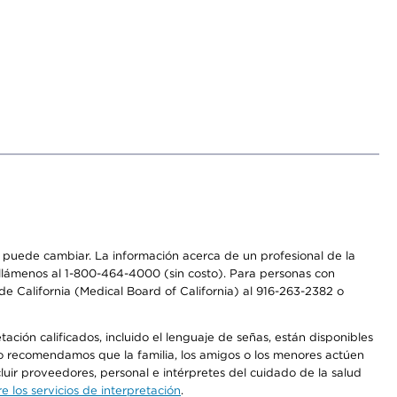
os puede cambiar. La información acerca de un profesional de la
a, llámenos al 1-800-464-4000 (sin costo). Para personas con
e California (Medical Board of California) al 916-263-2382 o
ción calificados, incluido el lenguaje de señas, están disponibles
 No recomendamos que la familia, los amigos o los menores actúen
luir proveedores, personal e intérpretes del cuidado de la salud
 los servicios de interpretación
.