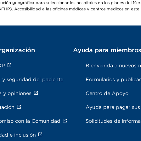
ribución geográfica para seleccionar los hospitales en los planes del 
HP). Accesibilidad a las oficinas médicas y centros médicos en este d
rganización
Ayuda para miembro
KP
Bienvenida a nuevos 
 y seguridad del paciente
Formularios y publica
s y opiniones
Centro de Apoyo
gación
Ayuda para pagar sus 
miso con la Comunidad
Solicitudes de inform
dad e inclusión