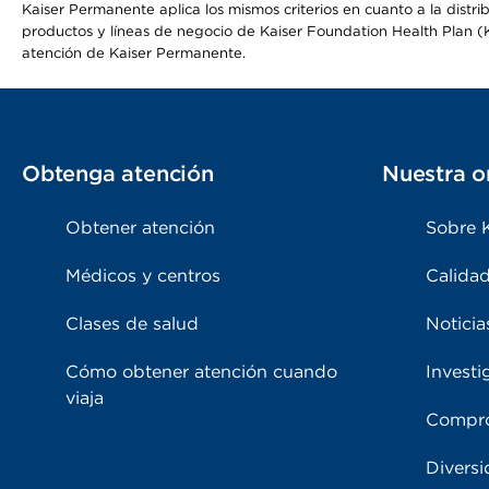
Kaiser Permanente aplica los mismos criterios en cuanto a la dist
productos y líneas de negocio de Kaiser Foundation Health Plan (KF
atención de Kaiser Permanente.
Obtenga atención
Nuestra o
Obtener atención
Sobre 
Médicos y centros
Calidad
Clases de salud
Noticia
Cómo obtener atención cuando
Investi
viaja
Compro
Diversi