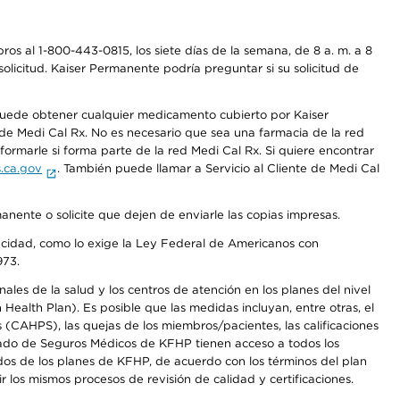
os al 1-800-443-0815, los siete días de la semana, de 8 a. m. a 8
olicitud. Kaiser Permanente podría preguntar si su solicitud de
 puede obtener cualquier medicamento cubierto por Kaiser
e Medi Cal Rx. No es necesario que sea una farmacia de la red
rmarle si forma parte de la red Medi Cal Rx. Si quiere encontrar
.ca.gov
. También puede llamar a Servicio al Cliente de Medi Cal
anente o solicite que dejen de enviarle las copias impresas.
apacidad, como lo exige la Ley Federal de Americanos con
973.
les de la salud y los centros de atención en los planes del nivel
alth Plan). Es posible que las medidas incluyan, entre otras, el
CAHPS), las quejas de los miembros/pacientes, las calificaciones
rcado de Seguros Médicos de KFHP tienen acceso a todos los
dos de los planes de KFHP, de acuerdo con los términos del plan
os mismos procesos de revisión de calidad y certificaciones.