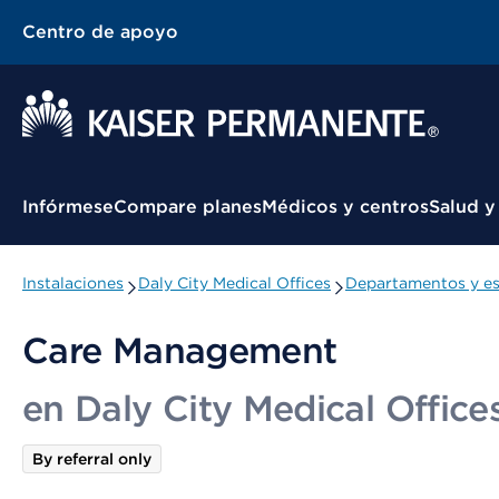
Centro de apoyo
Menú contextual
Infórmese
Compare planes
Médicos y centros
Salud y
Instalaciones
Daly City Medical Offices
Departamentos y es
Care Management
en Daly City Medical Office
By referral only