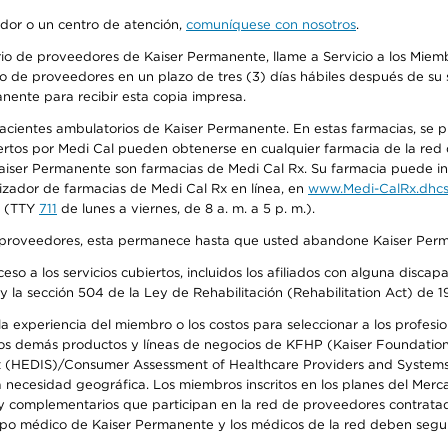
edor o un centro de atención,
comuníquese con nosotros
.
io de proveedores de Kaiser Permanente, llame a Servicio a los Miembr
o de proveedores en un plazo de tres (3) días hábiles después de su s
anente para recibir esta copia impresa.
 pacientes ambulatorios de Kaiser Permanente. En estas farmacias, se
tos por Medi Cal pueden obtenerse en cualquier farmacia de la red d
iser Permanente son farmacias de Medi Cal Rx. Su farmacia puede info
izador de farmacias de Medi Cal Rx en línea, en
www.Medi-CalRx.dhcs
na (TTY
711
de lunes a viernes, de 8 a. m. a 5 p. m.).
o de proveedores, esta permanece hasta que usted abandone Kaiser Perm
so a los servicios cubiertos, incluidos los afiliados con alguna disc
y la sección 504 de la Ley de Rehabilitación (Rehabilitation Act) de 1
 experiencia del miembro o los costos para seleccionar a los profesiona
s demás productos y líneas de negocios de KFHP (Kaiser Foundation He
t (HEDIS)/Consumer Assessment of Healthcare Providers and Systems (
la necesidad geográfica. Los miembros inscritos en los planes del Me
s y complementarios que participan en la red de proveedores contrata
o médico de Kaiser Permanente y los médicos de la red deben seguir l