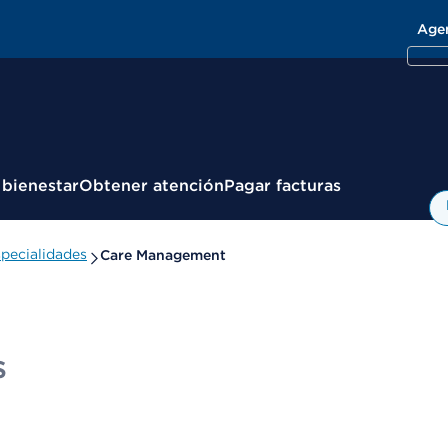
Age
 bienestar
Obtener atención
Pagar facturas
pecialidades
Care Management
s