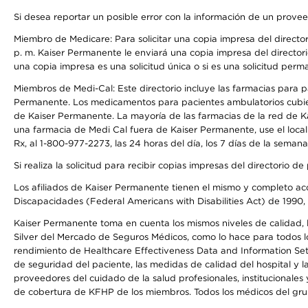
Si desea reportar un posible error con la información de un prove
Miembro de Medicare: Para solicitar una copia impresa del director
p. m. Kaiser Permanente le enviará una copia impresa del directori
una copia impresa es una solicitud única o si es una solicitud perm
Miembros de Medi-Cal: Este directorio incluye las farmacias para
Permanente. Los medicamentos para pacientes ambulatorios cubier
de Kaiser Permanente. La mayoría de las farmacias de la red de Ka
una farmacia de Medi Cal fuera de Kaiser Permanente, use el local
Rx, al 1-800-977-2273, las 24 horas del día, los 7 días de la sema
Si realiza la solicitud para recibir copias impresas del directori
Los afiliados de Kaiser Permanente tienen el mismo y completo acce
Discapacidades (Federal Americans with Disabilities Act) de 1990, 
Kaiser Permanente toma en cuenta los mismos niveles de calidad, la
Silver del Mercado de Seguros Médicos, como lo hace para todos lo
rendimiento de Healthcare Effectiveness Data and Information Se
de seguridad del paciente, las medidas de calidad del hospital y 
proveedores del cuidado de la salud profesionales, institucionale
de cobertura de KFHP de los miembros. Todos los médicos del grup