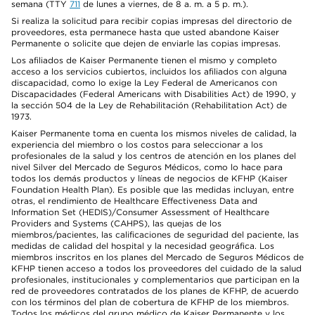
semana (TTY
711
de lunes a viernes, de 8 a. m. a 5 p. m.).
Si realiza la solicitud para recibir copias impresas del directorio de
proveedores, esta permanece hasta que usted abandone Kaiser
Permanente o solicite que dejen de enviarle las copias impresas.
Los afiliados de Kaiser Permanente tienen el mismo y completo
acceso a los servicios cubiertos, incluidos los afiliados con alguna
discapacidad, como lo exige la Ley Federal de Americanos con
Discapacidades (Federal Americans with Disabilities Act) de 1990, y
la sección 504 de la Ley de Rehabilitación (Rehabilitation Act) de
1973.
Kaiser Permanente toma en cuenta los mismos niveles de calidad, la
experiencia del miembro o los costos para seleccionar a los
profesionales de la salud y los centros de atención en los planes del
nivel Silver del Mercado de Seguros Médicos, como lo hace para
todos los demás productos y líneas de negocios de KFHP (Kaiser
Foundation Health Plan). Es posible que las medidas incluyan, entre
otras, el rendimiento de Healthcare Effectiveness Data and
Information Set (HEDIS)/Consumer Assessment of Healthcare
Providers and Systems (CAHPS), las quejas de los
miembros/pacientes, las calificaciones de seguridad del paciente, las
medidas de calidad del hospital y la necesidad geográfica. Los
miembros inscritos en los planes del Mercado de Seguros Médicos de
KFHP tienen acceso a todos los proveedores del cuidado de la salud
profesionales, institucionales y complementarios que participan en la
red de proveedores contratados de los planes de KFHP, de acuerdo
con los términos del plan de cobertura de KFHP de los miembros.
Todos los médicos del grupo médico de Kaiser Permanente y los