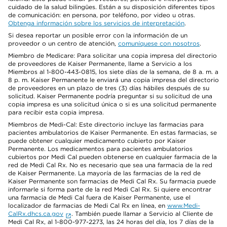
cuidado de la salud bilingües. Están a su disposición diferentes tipos
de comunicación: en persona, por teléfono, por video u otras.
Obtenga información sobre los servicios de interpretación
.
Si desea reportar un posible error con la información de un
proveedor o un centro de atención,
comuníquese con nosotros
.
Miembro de Medicare: Para solicitar una copia impresa del directorio
de proveedores de Kaiser Permanente, llame a Servicio a los
Miembros al 1-800-443-0815, los siete días de la semana, de 8 a. m. a
8 p. m. Kaiser Permanente le enviará una copia impresa del directorio
de proveedores en un plazo de tres (3) días hábiles después de su
solicitud. Kaiser Permanente podría preguntar si su solicitud de una
copia impresa es una solicitud única o si es una solicitud permanente
para recibir esta copia impresa.
Miembros de Medi-Cal: Este directorio incluye las farmacias para
pacientes ambulatorios de Kaiser Permanente. En estas farmacias, se
puede obtener cualquier medicamento cubierto por Kaiser
Permanente. Los medicamentos para pacientes ambulatorios
cubiertos por Medi Cal pueden obtenerse en cualquier farmacia de la
red de Medi Cal Rx. No es necesario que sea una farmacia de la red
de Kaiser Permanente. La mayoría de las farmacias de la red de
Kaiser Permanente son farmacias de Medi Cal Rx. Su farmacia puede
informarle si forma parte de la red Medi Cal Rx. Si quiere encontrar
una farmacia de Medi Cal fuera de Kaiser Permanente, use el
localizador de farmacias de Medi Cal Rx en línea, en
www.Medi-
CalRx.dhcs.ca.gov
. También puede llamar a Servicio al Cliente de
Medi Cal Rx, al 1-800-977-2273, las 24 horas del día, los 7 días de la