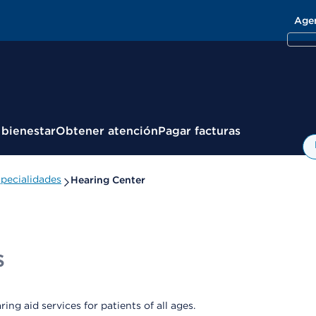
Age
 bienestar
Obtener atención
Pagar facturas
pecialidades
Hearing Center
s
ing aid services for patients of all ages.