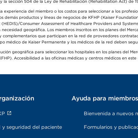
y la sección 504 de la Ley de Rehabilitación (Rehabilitation Act) de 1
 experiencia del miembro o los costos para seleccionar a los profesiona
s demás productos y líneas de negocios de KFHP (Kaiser Foundation He
t (HEDIS)/Consumer Assessment of Healthcare Providers and Systems (
la necesidad geográfica. Los miembros inscritos en los planes del Me
s y complementarios que participan en la red de proveedores contrata
o médico de Kaiser Permanente y los médicos de la red deben seguir l
ribución geográfica para seleccionar los hospitales en los planes del 
HP). Accesibilidad a las oficinas médicas y centros médicos en este d
rganización
Ayuda para miembro
KP
Bienvenida a nuevos 
 y seguridad del paciente
Formularios y publica