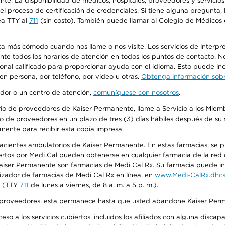
ente. La disponibilidad de médicos, hospitales, proveedores y servici
n el proceso de certificación de credenciales. Si tiene alguna pregunt
ea TTY al
711
(sin costo). También puede llamar al Colegio de Médicos d
más cómodo cuando nos llame o nos visite. Los servicios de interpreta
urante todos los horarios de atención en todos los puntos de contacto.
sonal calificado para proporcionar ayuda con el idioma. Esto puede inc
 en persona, por teléfono, por video u otras.
Obtenga información sobre
edor o un centro de atención,
comuníquese con nosotros
.
io de proveedores de Kaiser Permanente, llame a Servicio a los Miembr
o de proveedores en un plazo de tres (3) días hábiles después de su s
anente para recibir esta copia impresa.
 pacientes ambulatorios de Kaiser Permanente. En estas farmacias, se
tos por Medi Cal pueden obtenerse en cualquier farmacia de la red d
iser Permanente son farmacias de Medi Cal Rx. Su farmacia puede info
izador de farmacias de Medi Cal Rx en línea, en
www.Medi-CalRx.dhcs
na (TTY
711
de lunes a viernes, de 8 a. m. a 5 p. m.).
o de proveedores, esta permanece hasta que usted abandone Kaiser Perm
so a los servicios cubiertos, incluidos los afiliados con alguna disc