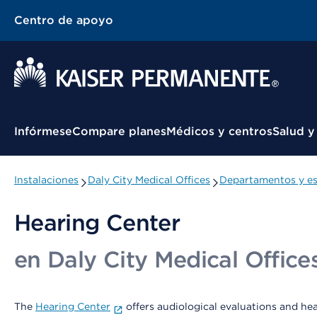
Centro de apoyo
Menú contextual
Infórmese
Compare planes
Médicos y centros
Salud y
Instalaciones
Daly City Medical Offices
Departamentos y es
Hearing Center
en Daly City Medical Office
The
Hearing Center
offers audiological evaluations and hear