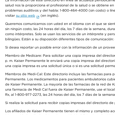
La información de este directorio en línea se actualiza periódicam
salud nos la proporciona el profesional de la salud o se obtiene e
problemas auditivos y del habla: 1-800-464-4000 (sin costo) o lín
visitar
su sitio web
(en inglés).
Queremos comunicarnos con usted en el idioma con el que se sienta 
sin ningún costo, las 24 horas del día, los 7 días de la semana, d
como intérpretes. Solo se usan los servicios de un intérprete y per
bilingües. Están a su disposición diferentes tipos de comunicación:
Si desea reportar un posible error con la información de un prove
Miembro de Medicare: Para solicitar una copia impresa del director
p. m. Kaiser Permanente le enviará una copia impresa del directori
una copia impresa es una solicitud única o si es una solicitud perm
Miembros de Medi-Cal: Este directorio incluye las farmacias para
Permanente. Los medicamentos para pacientes ambulatorios cubier
de Kaiser Permanente. La mayoría de las farmacias de la red de Ka
una farmacia de Medi Cal fuera de Kaiser Permanente, use el local
Rx, al 1-800-977-2273, las 24 horas del día, los 7 días de la sema
Si realiza la solicitud para recibir copias impresas del directori
Los afiliados de Kaiser Permanente tienen el mismo y completo acce