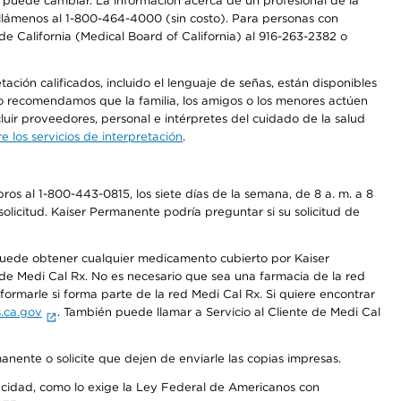
os puede cambiar. La información acerca de un profesional de la
a, llámenos al 1-800-464-4000 (sin costo). Para personas con
e California (Medical Board of California) al 916-263-2382 o
ción calificados, incluido el lenguaje de señas, están disponibles
 No recomendamos que la familia, los amigos o los menores actúen
luir proveedores, personal e intérpretes del cuidado de la salud
 los servicios de interpretación
.
os al 1-800-443-0815, los siete días de la semana, de 8 a. m. a 8
olicitud. Kaiser Permanente podría preguntar si su solicitud de
 puede obtener cualquier medicamento cubierto por Kaiser
e Medi Cal Rx. No es necesario que sea una farmacia de la red
rmarle si forma parte de la red Medi Cal Rx. Si quiere encontrar
.ca.gov
. También puede llamar a Servicio al Cliente de Medi Cal
anente o solicite que dejen de enviarle las copias impresas.
apacidad, como lo exige la Ley Federal de Americanos con