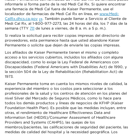
informarle si forma parte de la red Medi Cal Rx. Si quiere encontrar
una farmacia de Medi Cal fuera de Kaiser Permanente, use el
localizador de farmacias de Medi Cal Rx en línea, en
www.Medi-
CalRx.dhcs.ca.gov
. También puede llamar a Servicio al Cliente de
Medi Cal Rx, al 1-800-977-2273, las 24 horas del día, los 7 días de la
semana (TTY
711
de lunes a viernes, de 8 a. m. a 5 p. m.).
Si realiza la solicitud para recibir copias impresas del directorio de
proveedores, esta permanece hasta que usted abandone Kaiser
Permanente o solicite que dejen de enviarle las copias impresas.
Los afiliados de Kaiser Permanente tienen el mismo y completo
acceso a los servicios cubiertos, incluidos los afiliados con alguna
discapacidad, como lo exige la Ley Federal de Americanos con
Discapacidades (Federal Americans with Disabilities Act) de 1990, y
la sección 504 de la Ley de Rehabilitación (Rehabilitation Act) de
1973.
Kaiser Permanente toma en cuenta los mismos niveles de calidad, la
experiencia del miembro o los costos para seleccionar a los
profesionales de la salud y los centros de atención en los planes del
nivel Silver del Mercado de Seguros Médicos, como lo hace para
todos los demás productos y líneas de negocios de KFHP (Kaiser
Foundation Health Plan). Es posible que las medidas incluyan, entre
otras, el rendimiento de Healthcare Effectiveness Data and
Information Set (HEDIS)/Consumer Assessment of Healthcare
Providers and Systems (CAHPS), las quejas de los
miembros/pacientes, las calificaciones de seguridad del paciente, las
medidas de calidad del hospital y la necesidad geográfica. Los