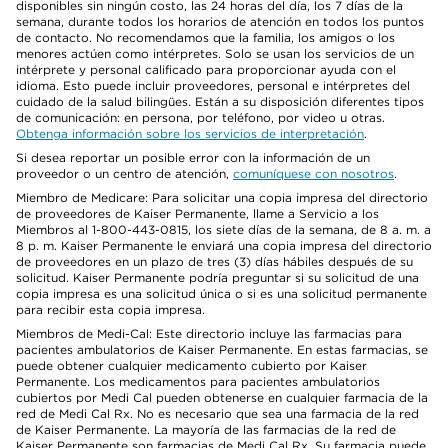
disponibles sin ningún costo, las 24 horas del día, los 7 días de la
semana, durante todos los horarios de atención en todos los puntos
de contacto. No recomendamos que la familia, los amigos o los
menores actúen como intérpretes. Solo se usan los servicios de un
intérprete y personal calificado para proporcionar ayuda con el
idioma. Esto puede incluir proveedores, personal e intérpretes del
cuidado de la salud bilingües. Están a su disposición diferentes tipos
de comunicación: en persona, por teléfono, por video u otras.
Obtenga información sobre los servicios de interpretación
.
Si desea reportar un posible error con la información de un
proveedor o un centro de atención,
comuníquese con nosotros
.
Miembro de Medicare: Para solicitar una copia impresa del directorio
de proveedores de Kaiser Permanente, llame a Servicio a los
Miembros al 1-800-443-0815, los siete días de la semana, de 8 a. m. a
8 p. m. Kaiser Permanente le enviará una copia impresa del directorio
de proveedores en un plazo de tres (3) días hábiles después de su
solicitud. Kaiser Permanente podría preguntar si su solicitud de una
copia impresa es una solicitud única o si es una solicitud permanente
para recibir esta copia impresa.
Miembros de Medi-Cal: Este directorio incluye las farmacias para
pacientes ambulatorios de Kaiser Permanente. En estas farmacias, se
puede obtener cualquier medicamento cubierto por Kaiser
Permanente. Los medicamentos para pacientes ambulatorios
cubiertos por Medi Cal pueden obtenerse en cualquier farmacia de la
red de Medi Cal Rx. No es necesario que sea una farmacia de la red
de Kaiser Permanente. La mayoría de las farmacias de la red de
Kaiser Permanente son farmacias de Medi Cal Rx. Su farmacia puede