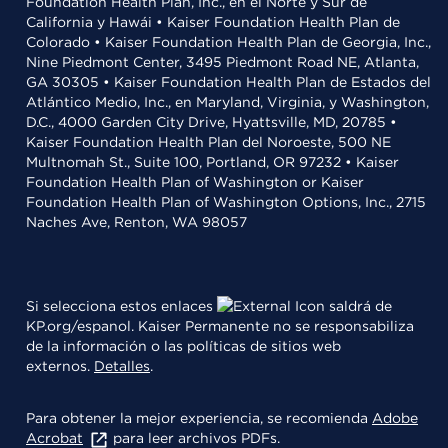
Foundation Health Plan, Inc., en el Norte y Sur de
California y Hawái • Kaiser Foundation Health Plan de
Colorado • Kaiser Foundation Health Plan de Georgia, Inc.,
Nine Piedmont Center, 3495 Piedmont Road NE, Atlanta,
GA 30305 • Kaiser Foundation Health Plan de Estados del
Atlántico Medio, Inc., en Maryland, Virginia, y Washington,
D.C., 4000 Garden City Drive, Hyattsville, MD, 20785 •
Kaiser Foundation Health Plan del Noroeste, 500 NE
Multnomah St., Suite 100, Portland, OR 97232 • Kaiser
Foundation Health Plan of Washington or Kaiser
Foundation Health Plan of Washington Options, Inc., 2715
Naches Ave, Renton, WA 98057
Si selecciona estos enlaces
saldrá de
KP.org/espanol. Kaiser Permanente no se responsabiliza
de la información o las políticas de sitios web
externos.
Detalles
.
Para obtener la mejor experiencia, se recomienda
Adobe
Acrobat
para leer archivos PDFs.