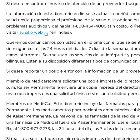
Si desea encontrar el horario de atención de un proveedor, busque
La información de este directorio en línea se actualiza periódicam
salud nos la proporciona el profesional de la salud o se obtiene e
problemas auditivos y del habla: 1-800-464-4000 (sin costo) o lín
visitar
su sitio web
(en inglés).
Queremos comunicarnos con usted en el idioma con el que se sienta 
sin ningún costo, las 24 horas del día, los 7 días de la semana, d
como intérpretes. Solo se usan los servicios de un intérprete y per
bilingües. Están a su disposición diferentes tipos de comunicación:
Si desea reportar un posible error con la información de un prove
Miembro de Medicare: Para solicitar una copia impresa del director
p. m. Kaiser Permanente le enviará una copia impresa del directori
una copia impresa es una solicitud única o si es una solicitud perm
Miembros de Medi-Cal: Este directorio incluye las farmacias para
Permanente. Los medicamentos para pacientes ambulatorios cubier
de Kaiser Permanente. La mayoría de las farmacias de la red de Ka
una farmacia de Medi Cal fuera de Kaiser Permanente, use el local
Rx, al 1-800-977-2273, las 24 horas del día, los 7 días de la sema
Si realiza la solicitud para recibir copias impresas del directori