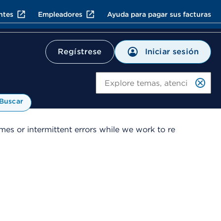
ntes
Empleadores
Ayuda para pagar sus facturas
Iniciar sesión
Regístrese
Bu
Buscar
es or intermittent errors while we work to re