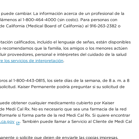
os puede cambiar. La información acerca de un profesional de la
a, llámenos al 1-800-464-4000 (sin costo). Para personas con
e California (Medical Board of California) al 916-263-2382 o
ción calificados, incluido el lenguaje de señas, están disponibles
 No recomendamos que la familia, los amigos o los menores actúen
luir proveedores, personal e intérpretes del cuidado de la salud
 los servicios de interpretación
.
os al 1-800-443-0815, los siete días de la semana, de 8 a. m. a 8
olicitud. Kaiser Permanente podría preguntar si su solicitud de
 puede obtener cualquier medicamento cubierto por Kaiser
e Medi Cal Rx. No es necesario que sea una farmacia de la red
rmarle si forma parte de la red Medi Cal Rx. Si quiere encontrar
.ca.gov
. También puede llamar a Servicio al Cliente de Medi Cal
anente o solicite que dejen de enviarle las copias impresas.