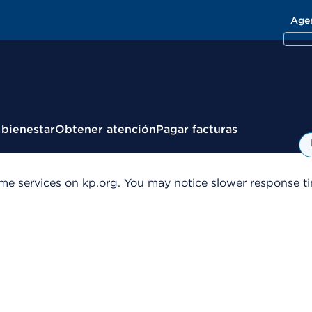
Age
 bienestar
Obtener atención
Pagar facturas
me services on kp.org. You may notice slower response tim