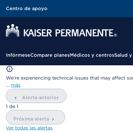
Centro de apoyo
Menú contextual
Infórmese
Compare planes
Médicos y centros
Salud y
We're experiencing technical issues that may affect so
…
más
Alerta anterior
mostrando
1
de
1
Próxima alerta
Ver todas las alertas