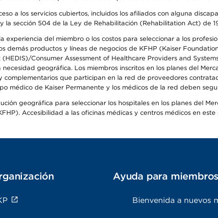
so a los servicios cubiertos, incluidos los afiliados con alguna disc
y la sección 504 de la Ley de Rehabilitación (Rehabilitation Act) de 1
 experiencia del miembro o los costos para seleccionar a los profesiona
s demás productos y líneas de negocios de KFHP (Kaiser Foundation He
t (HEDIS)/Consumer Assessment of Healthcare Providers and Systems (
la necesidad geográfica. Los miembros inscritos en los planes del Me
s y complementarios que participan en la red de proveedores contrata
o médico de Kaiser Permanente y los médicos de la red deben seguir l
ribución geográfica para seleccionar los hospitales en los planes del 
HP). Accesibilidad a las oficinas médicas y centros médicos en este d
rganización
Ayuda para miembro
KP
Bienvenida a nuevos 