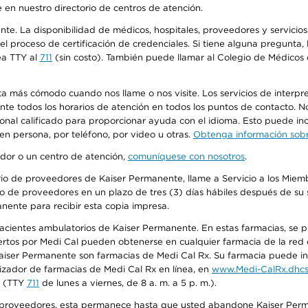
 en nuestro directorio de centros de atención.
ente. La disponibilidad de médicos, hospitales, proveedores y servici
n el proceso de certificación de credenciales. Si tiene alguna pregunt
ea TTY al
711
(sin costo). También puede llamar al Colegio de Médicos d
más cómodo cuando nos llame o nos visite. Los servicios de interpreta
urante todos los horarios de atención en todos los puntos de contacto.
sonal calificado para proporcionar ayuda con el idioma. Esto puede inc
 en persona, por teléfono, por video u otras.
Obtenga información sobre
edor o un centro de atención,
comuníquese con nosotros
.
io de proveedores de Kaiser Permanente, llame a Servicio a los Miembr
o de proveedores en un plazo de tres (3) días hábiles después de su s
anente para recibir esta copia impresa.
 pacientes ambulatorios de Kaiser Permanente. En estas farmacias, se
tos por Medi Cal pueden obtenerse en cualquier farmacia de la red d
iser Permanente son farmacias de Medi Cal Rx. Su farmacia puede info
izador de farmacias de Medi Cal Rx en línea, en
www.Medi-CalRx.dhcs
na (TTY
711
de lunes a viernes, de 8 a. m. a 5 p. m.).
o de proveedores, esta permanece hasta que usted abandone Kaiser Perm